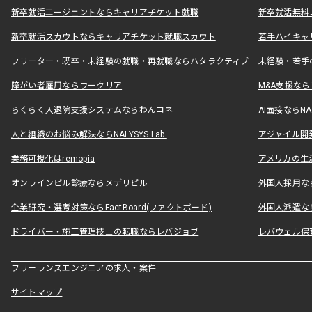
新卒就活エージェントならキャリアチケット就職
新卒就活無料
新卒就活スカウトならキャリアチケット就職スカウト
若手ハイキャ
フリーター・既卒・未経験の就職・再就職ならハタラクティブ
未経験・若手
障がい者雇用ならワークリア
M&A支援な
らくらく入退院支援システムならわんコネ
AI面接ならNAL
人と組織のお悩み解決ならNALYSYS Lab.
アジャイル開発なら
業務可視化はremopia
アメリカの生活
オンラインピル診療ならメデリピル
外国人採用ならLe
企業研究・選考対策ならFactBoard(ファクトボード)
外国人派遣なら
ドライバー・施工管理技士の転職ならレバジョブ
レバウェル保
フリーランスエンジニアの求人・案件
サイトマップ