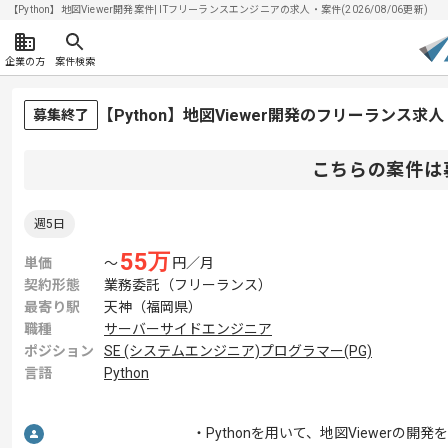
【Python】地図Viewer開発案件| ITフリーランスエンジニアの求人・案件(2026/08/06更新)
企業の方
案件検索
【Python】地図Viewer開発のフリーランス求
募集終了
こちらの案件は
週5日
55
万
単価
〜
円／月
契約形態
業務委託（フリーランス）
最寄り駅
天神（福岡県）
職種
サーバーサイドエンジニア
ポジション
SE (システムエンジニア)
プログラマー(PG)
言語
Python
・Pythonを用いて、地図Viewerの開