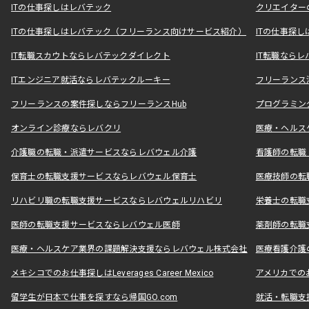
ITの仕事探しはレバテック
クリエイター
ITの仕事探しはレバテック（フリーランス向けサービス紹介）
ITの仕事探
IT転職スカウトならレバテックダイレクト
IT転職なら
ITエンジニア就活ならレバテックルーキー
フリーランス
フリーランスの案件探しならフリーランスHub
プログラミン
オンライン診療ならレバクリ
医療・ヘルス
介護職の転職・派遣サービスならレバウェル介護
看護師の転職
保育士の転職支援サービスならレバウェル保育士
医療技師の転
リハビリ職の転職支援サービスならレバウェルリハビリ
栄養士の転職
医師の転職支援サービスならレバウェル医師
薬剤師の転職
医療・ヘルスケア業界の課題解決支援ならレバウェル株式会社
医療看護介護の
メキシコでのお仕事探しはLeverages Career Mexico
アメリカでのお仕事
留学生が日本で仕事を探すなら帰国GO.com
就活・転職支