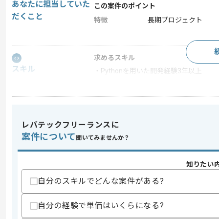
あなたに担当していた
この案件のポイント
だくこと
特徴
長期プロジェクト
求めるスキル
スキル
・Pythonを用いた開発経験3年以上
スキルに不安がある方へ
上記に似た経験やスキルをお持ちであれば申
レバテックフリーランスに
案件について
聞いてみませんか？
精算条件
精算・お支払い
精算基準時間
140時間〜180時間
知りたい
支払いサイト
15日
自分のスキルでどんな案件がある?
自分の経験で単価はいくらになる?
商談回数
1回