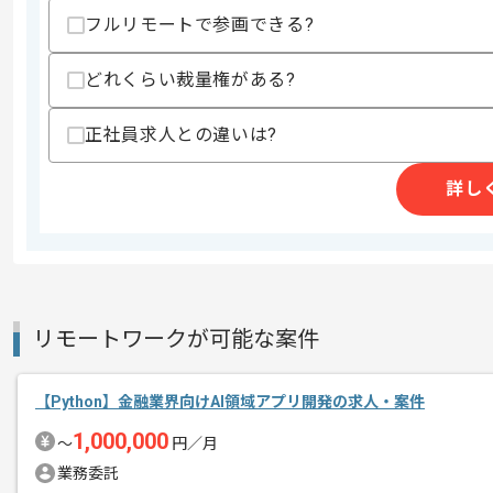
その他募集要項
フルリモートで参画できる?
募集人数
1人
作業開始日
2021/06/23
どれくらい裁量権がある?
正社員求人との違いは?
Pythonを用いた地図Viewerの開発案件
エージェントからのコ
詳し
メント
これまでのご自身の経験を活かしたい方
リモートワークが可能な案件
【Python】金融業界向けAI領域アプリ開発の求人・案件
1,000,000
〜
円／月
業務委託