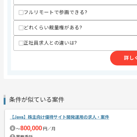
スキルに不安がある方へ
フルリモートで参画できる?
上記に似た経験やスキルをお持ちであれば申
どれくらい裁量権がある?
精算条件
有
正社員求人との違いは?
精算・お支払い
精算基準時間
140時間〜190時間
詳し
支払いサイト
15日
商談回数
1回
その他募集要項
募集人数
2人
条件が似ている案件
作業開始日
2021/08/01
【Java】株主向け優待サイト開発運用の求人・案件
800,000
〜
円／月
Javaを用いたシステム開発経験がある
エージェントからのコ