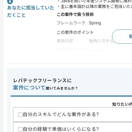
・Javaを用いた年金システム開発に携
・主に基本設計以降の業務をご担当いた
あなたに担当していた
この案件で扱う技術
だくこと
フレームワーク
Spring
この案件のポイント
業務内容
社内システム開発
担当領域/システ
基幹業務システム
ム
特徴
20代活躍中 , 30代活躍
レバテックフリーランスに
求めるスキル
案件について
聞いてみませんか？
スキル
・Javaを用いた実務開発経験
・基本設計以降の開発経験
知りたい
・Springを用いた開発経験
歓迎スキル
自分のスキルでどんな案件がある?
・SQLの知見
・COBOLの知見
自分の経験で単価はいくらになる?