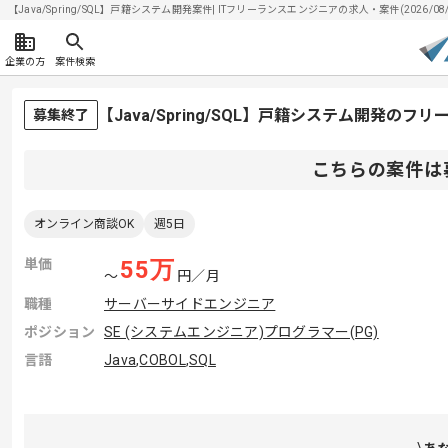
【Java/Spring/SQL】戸籍システム開発案件| ITフリーランスエンジニアの求人・案件(2026/08/
企業の方
案件検索
【Java/Spring/SQL】戸籍システム開発の
募集終了
こちらの案件は
オンライン商談OK
週5日
単価
55
万
〜
円／月
職種
サーバーサイドエンジニア
ポジション
SE (システムエンジニア)
プログラマー(PG)
言語
Java
,
COBOL
,
SQL