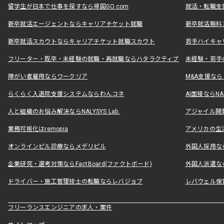
留学生が日本で仕事を探すなら帰国GO.com
就活・転職支
新卒就活エージェントならキャリアチケット就職
新卒就活無料
新卒就活スカウトならキャリアチケット就職スカウト
若手ハイキャ
フリーター・既卒・未経験の就職・再就職ならハタラクティブ
未経験・若手
障がい者雇用ならワークリア
M&A支援な
らくらく入退院支援システムならわんコネ
AI面接ならNAL
人と組織のお悩み解決ならNALYSYS Lab.
アジャイル開発なら
業務可視化はremopia
アメリカの生活
オンラインピル診療ならメデリピル
外国人採用ならLe
企業研究・選考対策ならFactBoard(ファクトボード)
外国人派遣なら
ドライバー・施工管理技士の転職ならレバジョブ
レバウェル保
フリーランスエンジニアの求人・案件