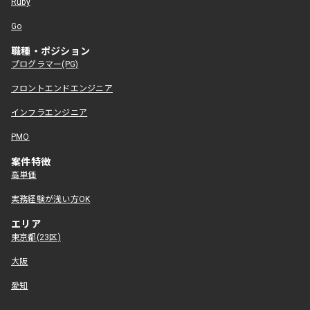
Ruby
Go
職種・ポジション
プログラマー(PG)
フロントエンドエンジニア
インフラエンジニア
PMO
案件特徴
高単価
実務経験が浅い方OK
エリア
東京都(23区)
大阪
愛知