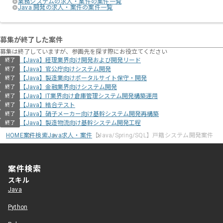
業務システムの求人・案件の案件一覧
Java 開発の求人・案件の案件一覧
募集が終了した案件
募集は終了していますが、参画先を探す際にお役立てください
【Java】経理業界向け開発および開発リード
終了
【Java】官公庁向けシステム開発
終了
【Java】製造業向けポータルサイト保守・開発
終了
【Java】金融業界向けシステム開発
終了
【Java】IT業界向け倉庫管理システム開発構築運用
終了
【Java】結合テスト
終了
【Java】硝子メーカー向け基幹システム開発再構築
終了
【Java】製造物流向け基幹システム開発工程
終了
HOME
案件検索
Java求人・案件
【Java/Spring/SQL】戸籍システム開発案件
案件検索
スキル
Java
Python