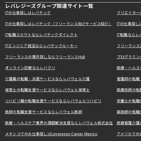
レバレジーズグループ関連サイト一覧
ITの仕事探しはレバテック
クリエイター
ITの仕事探しはレバテック（フリーランス向けサービス紹介）
ITの仕事探
IT転職スカウトならレバテックダイレクト
IT転職なら
ITエンジニア就活ならレバテックルーキー
フリーランス
フリーランスの案件探しならフリーランスHub
プログラミン
オンライン診療ならレバクリ
医療・ヘルス
介護職の転職・派遣サービスならレバウェル介護
看護師の転職
保育士の転職支援サービスならレバウェル保育士
医療技師の転
リハビリ職の転職支援サービスならレバウェルリハビリ
栄養士の転職
医師の転職支援サービスならレバウェル医師
薬剤師の転職
医療・ヘルスケア業界の課題解決支援ならレバウェル株式会社
医療看護介護の
メキシコでのお仕事探しはLeverages Career Mexico
アメリカでのお仕事