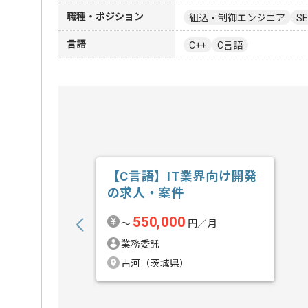
職種・ポジション
組込・制御エンジニア
S
言語
C++
C言語
【C言語】IT業界向け開発
の求人・案件
550,000
〜
円／月
業務委託
古河（茨城県）