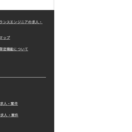
ランスエンジニアの求人・
マップ
限定機能について
の求人・案件
tの求人・案件