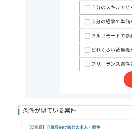
自分のスキルでど
自分の経験で単価
担当者より
複数案件を保有している元請け企業の案件です。
フルリモートで参
顧客担当者と連携して開発を進めていただきますので
コミュニケーションを取りながらの開発を得意として
どれくらい裁量権
フリーランス案件
条件が似ている案件
【C言語】IT業界向け開発の求人・案件