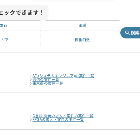
ェックできます！
単価
職種
検索
エリア
稼働日数
SE (システムエンジニア)の案件一覧
通信の案件一覧
東京都の案件一覧
C言語 開発の求人・案件の案件一覧
FPGAの求人・案件の案件一覧