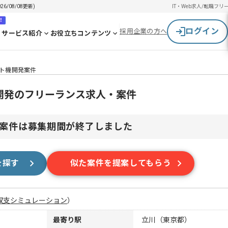
/08/08更新)
IT・Web求人/転職
フリ
！
ログイン
採用企業の方へ
サービス紹介
お役立ちコンテンツ
スト機開発案件
機開発のフリーランス求人・案件
案件は募集期間が終了しました
を探す
似た案件を提案してもらう
収支シミュレーション
）
最寄り駅
立川（東京都）