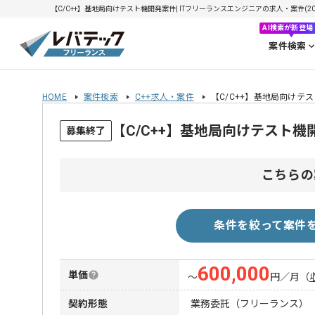
【C/C++】基地局向けテスト機開発案件| ITフリーランスエンジニアの求人・案件(2026
AI検索が新登場
案件検索
HOME
案件検索
C++求人・案件
【C/C++】基地局向けテ
【C/C++】基地局向けテスト
募集終了
こちらの
条件を絞って案件
600,000
単価
〜
円／月
（
契約形態
業務委託（フリーランス）