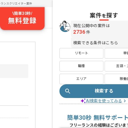
ーランスクリエイター案件
\
簡単30秒
/
案件
探す
を
無料登録
現在公開中の案件は
2736
件
検索できる条件はこちら
リモート
単
職種
言語・
エリア
稼働
検索する
AI検索を使ってみる
簡単30秒 無料サポー
フリーランスの経験はございま