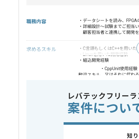
・データシートを読み、FPG
職務内容
・詳細設計～試験までご担当
顧客担当者と連携して開発を
・C言語もしくはC++を用いた
求めるスキル
・Linuxを用いた開発経験
・組込開発経験
・CppUnit使用経験
又はそれに代わる
歓迎スキル
・STL知見(C++11
※上記に似た経験やスキルをお持ち
レバテックフリーラ
案件につい
OS
この案件で扱う技術
Linux
業界
通信
この案件のポイント
業務内容
追加開発
知り
特徴
BtoB向け