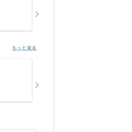
600,000
〜
円／月
業務委託
御茶ノ水（東京都）
もっと見る
【C言語/C++】ハードウェア向けアプリケー
750,000
〜
円／月
業務委託
若葉（埼玉県）