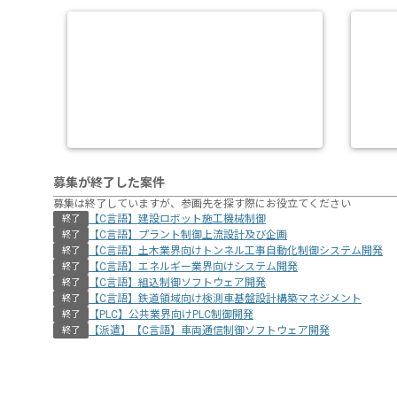
募集が終了した案件
募集は終了していますが、参画先を探す際にお役立てください
【C言語】建設ロボット施工機械制御
終了
【C言語】プラント制御上流設計及び企画
終了
【C言語】土木業界向けトンネル工事自動化制御システム開発
終了
【C言語】エネルギー業界向けシステム開発
終了
【C言語】組込制御ソフトウェア開発
終了
【C言語】鉄道領域向け検測車基盤設計構築マネジメント
終了
【PLC】公共業界向けPLC制御開発
終了
【派遣】【C言語】車両通信制御ソフトウェア開発
終了