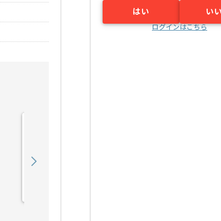
はい
い
ログインはこちら
【C言語】パワーエレクト
ロニクス開発の求人・案件
600,000
〜
円／月
業務委託
御茶ノ水（東京都）