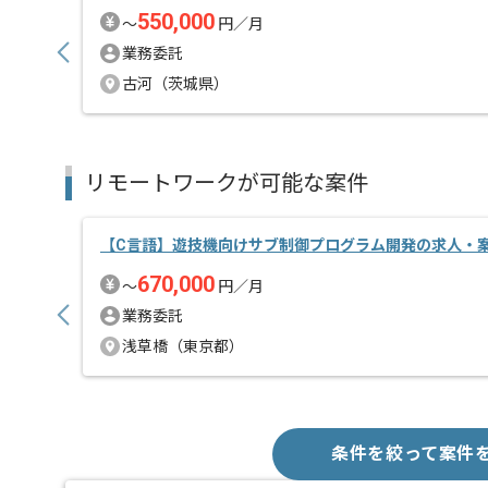
550,000
〜
円／月
業務委託
古河（茨城県）
リモートワークが可能な案件
【C言語】遊技機向けサブ制御プログラム開発の求人・
670,000
〜
円／月
業務委託
浅草橋（東京都）
条件を絞って案件