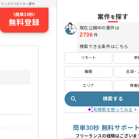
ーランスクリエイター案件
\
簡単30秒
/
案件
探す
を
無料登録
現在公開中の案件は
2736
件
検索できる条件はこちら
リモート
単
職種
言語・
エリア
稼働
検索する
AI検索を使ってみる
簡単30秒 無料サポー
フリーランスの経験はございま