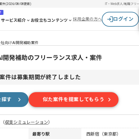
2026/08/08更新)
IT・Web求人/転職
フリ
！
ログイン
採用企業の方へ
サービス紹介
お役立ちコンテンツ
会社向けAI開発補助案件
AI開発補助のフリーランス求人・案件
案件は募集期間が終了しました
を探す
似た案件を提案してもらう
月
（
収支シミュレーション
）
最寄り駅
西新宿（東京都）