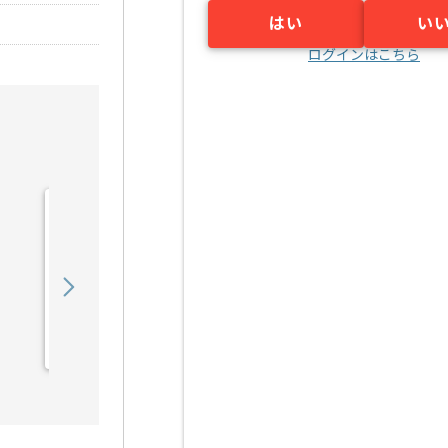
はい
い
ログインはこちら
【データサイエンティス
ト】大学向けデータ利活用
の求人・案件
900,000
〜
円／月
業務委託
小山（栃木県）