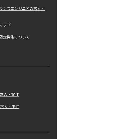
ランスエンジニアの求人・
マップ
限定機能について
の求人・案件
tの求人・案件