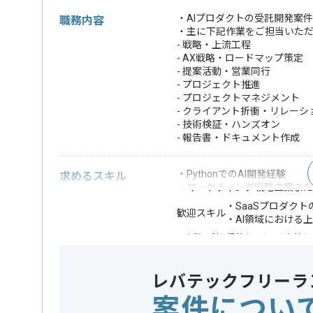
・AIプロダクトの受託開発案
職務内容
・主に下記作業をご担当いた
- 戦略・上流工程
- AX戦略・ロードマップ策定
- 提案活動・営業同行
- プロジェクト推進
- プロジェクトマネジメント
- クライアント折衝・リレーシ
- 技術検証・ハンズオン
- 報告書・ドキュメント作成
・PythonでのAI開発経験
求めるスキル
・マーケティング戦略立案また
・SaaSプロダク
歓迎スキル
・AI領域における
※上記に似た経験やスキルをお持ち
精算条件
有
精算・お支払い
レバテックフリーラ
精算基準時間
140時間
案件につい
支払いサイト
15日