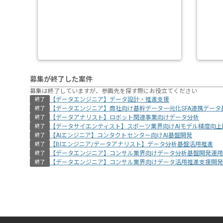
募集が終了した案件
募集は終了していますが、参画先を探す際にお役立てください
【データエンジニア】データ設計・推進支援
終了
【データエンジニア】商社向け基幹データ一元化SFA連携データ
終了
【データアナリスト】ロボット関連事業向けデータ分析
終了
【データサイエンティスト】スポーツ業界向けAIモデル精度向上
終了
【AIエンジニア】コンタクトセンター向けAI基盤開発
終了
【BIエンジニア/データアナリスト】データ分析基盤活用推進
終了
【データエンジニア】コンサル業界向けデータ分析基盤開発運用
終了
【データエンジニア】コンサル業界向けデータ活用推進支援開発
終了