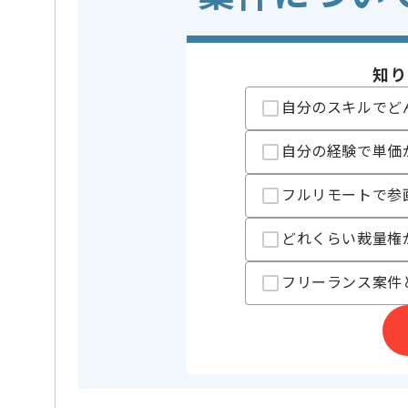
担当者より
知り
AIエンジニアの経験を活かすことができます。
自分のスキルでど
複数案件を保有している企業ですので、
ご経験と実績に応じて別案件のご提案も差し上げる場
新しいアイディアや技術を積極的に導入し、
自分の経験で単価
経験豊富なメンバーと成長が出来る環境でございます
スキルアップされたい方、長期的に参画されたい方に
フルリモートで参
どれくらい裁量権
フリーランス案件