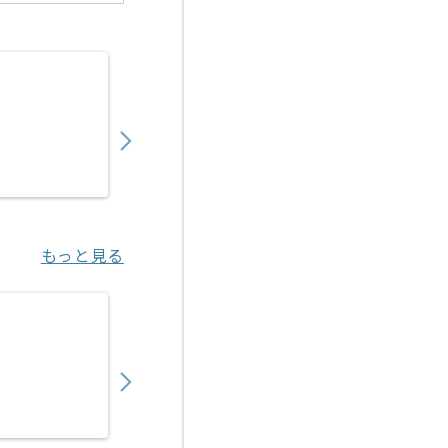
【データサイエンティスト】大学向けデータ
900,000
〜
円／月
業務委託
小山（栃木県）
もっと見る
【データサイエンティスト】生鮮青果物業界
900,000
〜
円／月
業務委託
新宿（東京都）