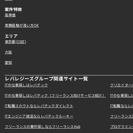
案件特徴
高単価
実務経験が浅い方OK
エリア
東京都(23区)
大阪
愛知
レバレジーズグループ関連サイト一覧
ITの仕事探しはレバテック
クリエイター
ITの仕事探しはレバテック（フリーランス向けサービス紹介）
ITの仕事探
IT転職スカウトならレバテックダイレクト
IT転職なら
ITエンジニア就活ならレバテックルーキー
フリーランス
フリーランスの案件探しならフリーランスHub
プログラミン