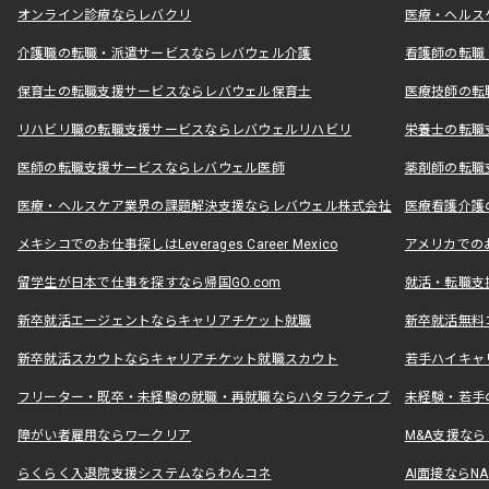
オンライン診療ならレバクリ
医療・ヘルス
介護職の転職・派遣サービスならレバウェル介護
看護師の転職
保育士の転職支援サービスならレバウェル保育士
医療技師の転
リハビリ職の転職支援サービスならレバウェルリハビリ
栄養士の転職
医師の転職支援サービスならレバウェル医師
薬剤師の転職
医療・ヘルスケア業界の課題解決支援ならレバウェル株式会社
医療看護介護の
メキシコでのお仕事探しはLeverages Career Mexico
アメリカでのお仕事
留学生が日本で仕事を探すなら帰国GO.com
就活・転職支
新卒就活エージェントならキャリアチケット就職
新卒就活無料
新卒就活スカウトならキャリアチケット就職スカウト
若手ハイキャ
フリーター・既卒・未経験の就職・再就職ならハタラクティブ
未経験・若手
障がい者雇用ならワークリア
M&A支援な
らくらく入退院支援システムならわんコネ
AI面接ならNAL