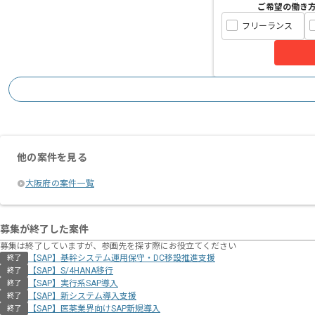
ご希望の働き
フリーランス
他の案件を見る
大阪府の案件一覧
募集が終了した案件
募集は終了していますが、参画先を探す際にお役立てください
【SAP】基幹システム運用保守・DC移設推進支援
終了
【SAP】S/4HANA移行
終了
【SAP】実行系SAP導入
終了
【SAP】新システム導入支援
終了
【SAP】医薬業界向けSAP新規導入
終了