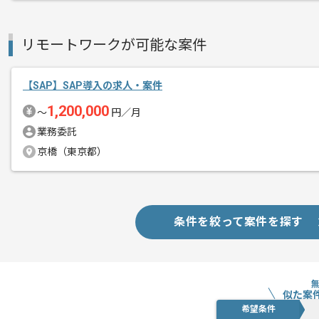
リモートワークが可能な案件
【SAP】SAP導入の求人・案件
1,200,000
〜
円／月
業務委託
京橋（東京都）
条件を絞って案件を探す
似た案
希望条件