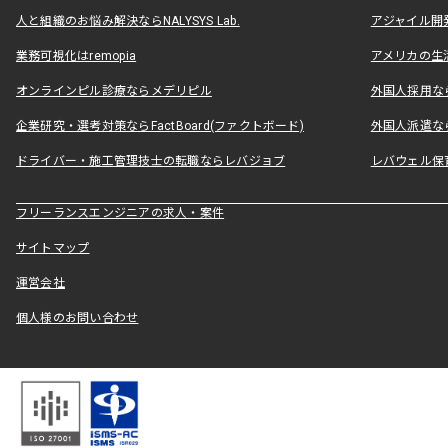
人と組織のお悩み解決ならNALYSYS Lab.
アジャイル開発なら
業務可視化はremopia
アメリカの生活
オンラインピル診療ならメデリピル
外国人採用ならLe
企業研究・選考対策ならFactBoard(ファクトボード)
外国人派遣なら
ドライバー・施工管理技士の転職ならレバジョブ
レバウェル保
フリーランスエンジニアの求人・案件
サイトマップ
運営会社
個人様のお問い合わせ