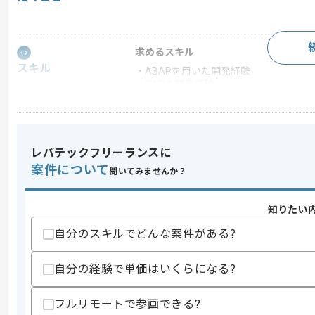
求めるスキル
スキル
・ABAPを用いた開発経験
・SAPの開発経験
スキルに不安がある方へ
上記に似た経験やスキルをお持ちであれば申
レバテックフリーランスに
案件について
聞いてみませんか？
精算条件
有
精算・お支払い
知りたい
精算基準時間
130時間〜190時間
支払いサイト
15日
自分のスキルでどんな案件がある?
自分の経験で単価はいくらになる?
商談回数
1回
フルリモートで参画できる?
その他募集要項
募集人数
3人