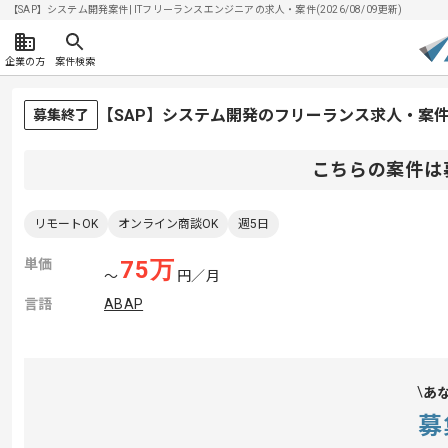
【SAP】システム開発案件| ITフリーランスエンジニアの求人・案件(2026/08/09更新)
企業の方
案件検索
【SAP】システム開発のフリーランス求人・案
募集終了
こちらの案件は
リモートOK
オンライン商談OK
週5日
単価
75
万
〜
円／月
言語
ABAP
あ
募