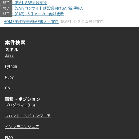
【PM】SAP更改支援
終了
【SAP/コンサル】建設業向けSAP新規導入
終了
【SAP】大手メーカー向け更改
終了
HOME
案件検索
ABAP求人・案件
【SAP】システム開発案件
案件検索
スキル
Java
Python
Ruby
Go
職種・ポジション
プログラマー(PG)
フロントエンドエンジニア
インフラエンジニア
PMO