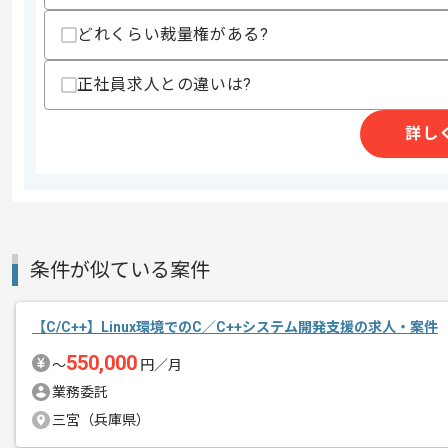
作業開始日
2026/05/01
どれくらい裁量権がある?
正社員求人との違いは?
初日からフルリモートを想定しておりま
エージェントからのコ
詳し
メント
取引実績のある企業の案件です。
これまでの経験を活かしてご活躍いただ
長期案件ですので腰を据えて作業された
ぜひ一度、ご商談で雰囲気を掴んでいた
条件が似ている案件
【C/C++】Linux環境でのC／C++システム開発支援の求人・案件
550,000
〜
円／月
業務委託
三宮（兵庫県）