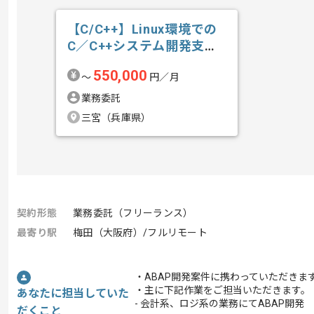
【C/C++】Linux環境での
C／C++システム開発支援
の求人・案件
550,000
〜
円／月
業務委託
三宮（兵庫県）
契約形態
業務委託（フリーランス）
最寄り駅
梅田（大阪府）/フルリモート
・ABAP開発案件に携わっていただきま
・主に下記作業をご担当いただきます。
あなたに担当していた
- 会計系、ロジ系の業務にてABAP開発
だくこと