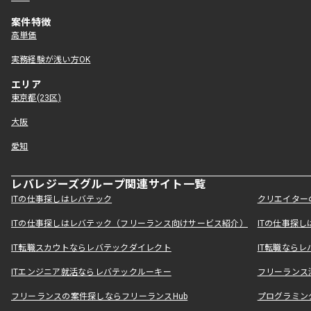
案件特徴
高単価
実務経験が浅い方OK
エリア
東京都(23区)
大阪
愛知
レバレジーズグループ関連サイト一覧
ITの仕事探しはレバテック
クリエイター
ITの仕事探しはレバテック（フリーランス向けサービス紹介）
ITの仕事探
IT転職スカウトならレバテックダイレクト
IT転職なら
ITエンジニア就活ならレバテックルーキー
フリーランス
フリーランスの案件探しならフリーランスHub
プログラミン