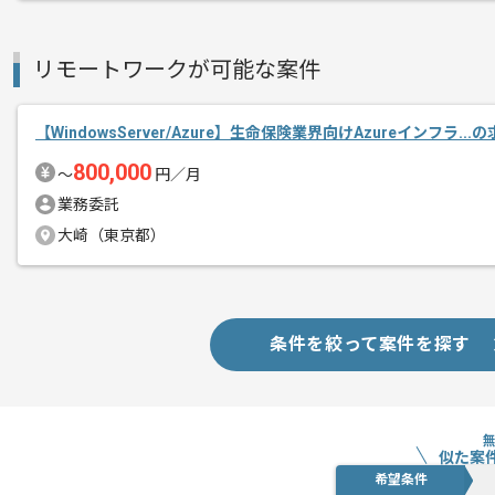
新しいアイディアや技術を積極的に導入
経験豊富なエンジニアと成長が出来る環
スキルアップされたい方、長期的に参画
リモートワークが可能な案件
【WindowsServer/Azure】生命保険業界向けAzureインフラ..
800,000
〜
円／月
業務委託
大崎（東京都）
条件を絞って案件を探す
似た案
希望条件