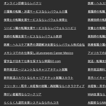
オンライン診療ならレバクリ
医療・ヘルス
介護職の転職・派遣サービスならレバウェル介護
看護師の転職
保育士の転職支援サービスならレバウェル保育士
医療技師の転
リハビリ職の転職支援サービスならレバウェルリハビリ
栄養士の転職
医師の転職支援サービスならレバウェル医師
薬剤師の転職
医療・ヘルスケア業界の課題解決支援ならレバウェル株式会社
医療看護介護の
メキシコでのお仕事探しはLeverages Career Mexico
アメリカでのお仕事
留学生が日本で仕事を探すなら帰国GO.com
就活・転職支
新卒就活エージェントならキャリアチケット就職
新卒就活無料
新卒就活スカウトならキャリアチケット就職スカウト
若手ハイキャ
フリーター・既卒・未経験の就職・再就職ならハタラクティブ
未経験・若手
障がい者雇用ならワークリア
M&A支援な
らくらく入退院支援システムならわんコネ
AI面接ならNAL