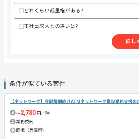
支払いサイト
15日
どれくらい裁量権がある?
正社員求人との違いは?
商談回数
1回
その他募集要項
詳し
募集人数
1人
作業開始日
2026/05/01
週5日常駐での作業を想定しております
条件が似ている案件
エージェントからのコ
メント
交通システム、エンタープライズソリュ
【ネットワーク】金融機関向けATMネットワーク敷設業務支援の
リューションを提供している企業です。
2,780
〜
円／時
業務委託
レバテックでの実績がある企業の案件で
岡場（兵庫県）
インフラ案件の豊富な経験がある方にお