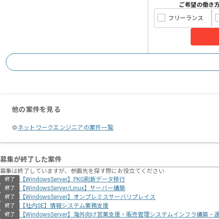
ご希望の働き
フリーランス
他の案件を見る
ネットワークエンジニアの案件一覧
募集が終了した案件
募集は終了していますが、参画先を探す際にお役立てください
【WindowsServer】PKG刷新データ移行
終了
【WindowsServer/Linux】サーバー構築
終了
【WindowsServer】オンプレミスサーバリプレイス
終了
【社内SE】情報システム業務支援
終了
【WindowsServer】海外向け営業支援・販売管理システムインフラ構築・
終了