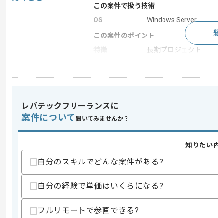
この案件で扱う技術
OS
Windows Server
この案件のポイント
特徴
長期プロジェクト
求めるスキル
スキル
・サーバーに関する設計、構築の実務経
レバテックフリーランスに
・ActiveDirectoryの実務経験
案件について
・ネットワークに関する設計、構築の実
聞いてみませんか？
・小中規模のインフラ構築、運用に参画
知りたい
スキルに不安がある方へ
上記に似た経験やスキルをお持ちであれば申
自分のスキルでどんな案件がある?
自分の経験で単価はいくらになる?
精算条件
有
フルリモートで参画できる?
精算・お支払い
精算基準時間
140時間〜180時間