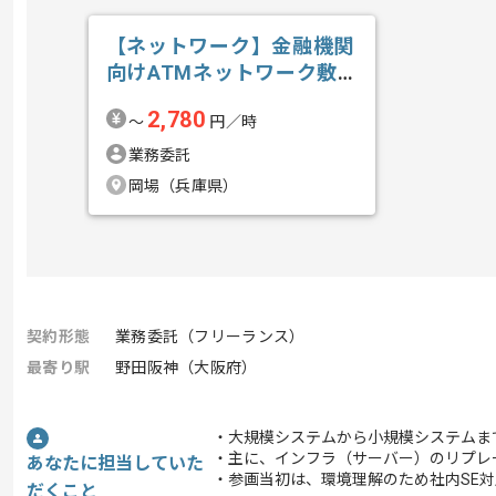
【ネットワーク】金融機関
向けATMネットワーク敷
設業務支援の求人・案件
2,780
〜
円／時
業務委託
岡場（兵庫県）
契約形態
業務委託（フリーランス）
最寄り駅
野田阪神（大阪府）
・大規模システムから小規模システムま
・主に、インフラ（サーバー）のリプレー
あなたに担当していた
・参画当初は、環境理解のため社内SE対
だくこと