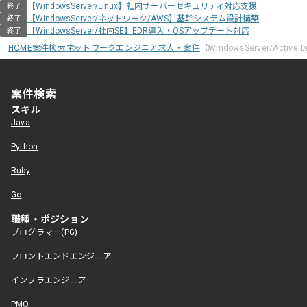
【WindowsServer/Linux】社内サーバーセキュリティ対応支援
終了
【WindowsServer/ネットワーク/AWS】基幹システム設計構築
終了
【WindowsServer/社内SE】EDR導入・OSアップデート対応
終了
HOME
案件検索
ネットワークエンジニア求人・案件
【WindowsServer/Acti
案件検索
スキル
Java
Python
Ruby
Go
職種・ポジション
プログラマー(PG)
フロントエンドエンジニア
インフラエンジニア
PMO