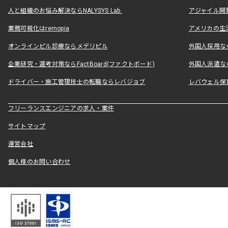
人と組織のお悩み解決ならNALYSYS Lab.
アジャイル開発なら
業務可視化はremopia
アメリカの生活
オンラインピル診療ならメデリピル
外国人採用ならLe
企業研究・選考対策ならFactBoard(ファクトボード)
外国人派遣なら
ドライバー・施工管理技士の転職ならレバジョブ
レバウェル保
フリーランスエンジニアの求人・案件
サイトマップ
運営会社
個人様のお問い合わせ