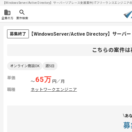
【WindowsServer/Active Directory】サーバーリプレース支援案件| ITフリーランスエンジニア
企業の方
案件検索
【WindowsServer/Active Directo
募集終了
こちらの案件は
オンライン商談OK
週5日
単価
65
万
〜
円／月
職種
ネットワークエンジニア
あ
募