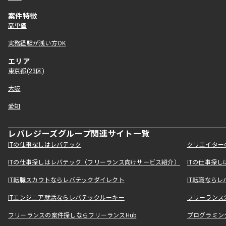
案件特徴
高単価
実務経験が浅い方OK
エリア
東京都(23区)
大阪
愛知
レバレジーズグループ関連サイト一覧
ITの仕事探しはレバテック
クリエイター
ITの仕事探しはレバテック（フリーランス向けサービス紹介）
ITの仕事探
IT転職スカウトならレバテックダイレクト
IT転職なら
ITエンジニア就活ならレバテックルーキー
フリーランス
フリーランスの案件探しならフリーランスHub
プログラミン