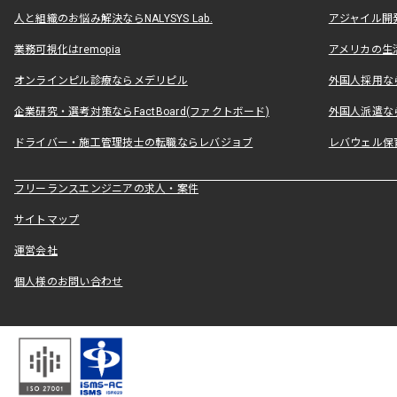
人と組織のお悩み解決ならNALYSYS Lab.
アジャイル開発なら
業務可視化はremopia
アメリカの生活
オンラインピル診療ならメデリピル
外国人採用ならLe
企業研究・選考対策ならFactBoard(ファクトボード)
外国人派遣なら
ドライバー・施工管理技士の転職ならレバジョブ
レバウェル保
フリーランスエンジニアの求人・案件
サイトマップ
運営会社
個人様のお問い合わせ