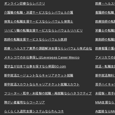
オンライン診療ならレバクリ
医療・ヘルス
介護職の転職・派遣サービスならレバウェル介護
看護師の転職
保育士の転職支援サービスならレバウェル保育士
医療技師の転
リハビリ職の転職支援サービスならレバウェルリハビリ
栄養士の転職
医師の転職支援サービスならレバウェル医師
薬剤師の転職
医療・ヘルスケア業界の課題解決支援ならレバウェル株式会社
医療看護介護の
メキシコでのお仕事探しはLeverages Career Mexico
アメリカでのお仕事
留学生が日本で仕事を探すなら帰国GO.com
就活・転職支
新卒就活エージェントならキャリアチケット就職
新卒就活無料
新卒就活スカウトならキャリアチケット就職スカウト
若手ハイキャ
フリーター・既卒・未経験の就職・再就職ならハタラクティブ
未経験・若手
障がい者雇用ならワークリア
M&A支援な
らくらく入退院支援システムならわんコネ
AI面接ならNAL