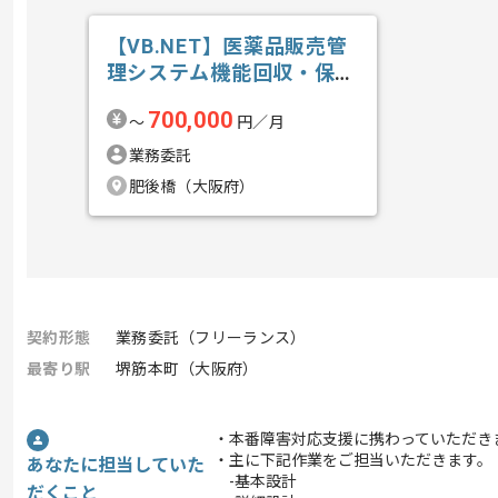
【VB.NET】医薬品販売管
理システム機能回収・保守
開発の求人・案件
700,000
〜
円／月
業務委託
肥後橋（大阪府）
契約形態
業務委託（フリーランス）
最寄り駅
堺筋本町（大阪府）
・本番障害対応支援に携わっていただき
・主に下記作業をご担当いただきます。
あなたに担当していた
-基本設計
だくこと