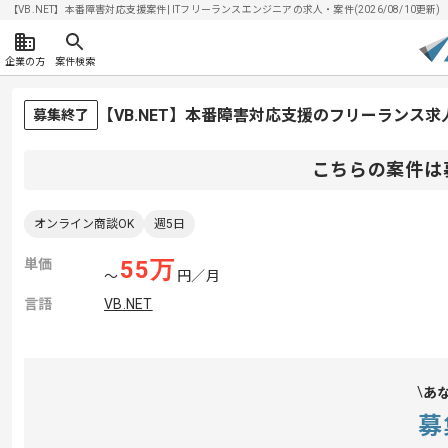
【VB.NET】本番障害対応支援案件| ITフリーランスエンジニアの求人・案件(2026/08/10更新)
企業の方
案件検索
【VB.NET】本番障害対応支援のフリーランス求
募集終了
こちらの案件は
オンライン商談OK
週5日
単価
55
万
〜
円／月
言語
VB.NET
あ
募