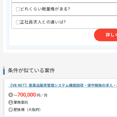
支払いサイト
15日
どれくらい裁量権がある?
正社員求人との違いは?
商談回数
1回
その他募集要項
募集人数
20人
詳し
作業開始日
2026/04/27
週5日常駐での作業を想定しております
エージェントからのコ
※リモート作業の相談は可能です。
条件が似ている案件
メント
取引実績のある企業の案件です。
【VB.NET】医薬品販売管理システム機能回収・保守開発の求人・
これまでの経験を活かしてご活躍いただ
700,000
〜
円／月
長期案件ですので腰を据えて作業された
業務委託
ぜひ一度、ご商談で雰囲気を掴んでいた
肥後橋（大阪府）