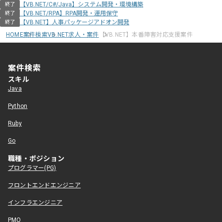
【VB.NET/C#/Java】システム開発・環境構築
終了
【VB.NET/RPA】RPA開発・運用保守
終了
【VB.NET】人事パッケージアドオン開発
終了
HOME
案件検索
VB.NET求人・案件
【VB.NET】本番障害対応支援案件
案件検索
スキル
Java
Python
Ruby
Go
職種・ポジション
プログラマー(PG)
フロントエンドエンジニア
インフラエンジニア
PMO