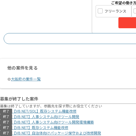
ご希望の働き
フリーランス
他の案件を見る
大阪府の案件一覧
募集が終了した案件
募集は終了していますが、参画先を探す際にお役立てください
【VB.NET/SQL】既存システム機能改修
終了
【VB.NET】人事システム向けツール開発
終了
【VB.NET】人事システム向けツール開発環境構築
終了
【VB.NET】既存システム機能改修
終了
【VB.NET】自治体向けパッケージ保守および改修開発
終了