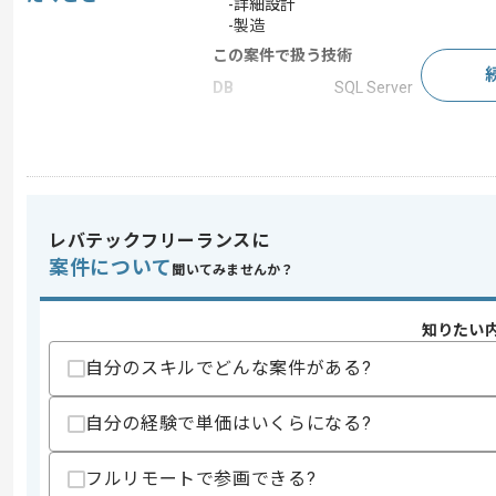
-詳細設計
-製造
この案件で扱う技術
DB
SQL Server
求めるスキル
スキル
・VB.NETを用いた開発経験
・SQL Serverを用いた開発経験
レバテックフリーランスに
・C＃を用いた開発経験
案件について
・販売管理システムを用いた開発経験
聞いてみませんか？
スキルに不安がある方へ
知りたい
上記に似た経験やスキルをお持ちであれば申
自分のスキルでどんな案件がある?
自分の経験で単価はいくらになる?
精算条件
有
精算・お支払い
精算基準時間
140時間〜180時間
フルリモートで参画できる?