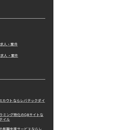
の求人・案件
tの求人・案件
職スカウトならレバテックダイ
ラミング特化のQAサイトな
テイル
の転職支援サービスならレ