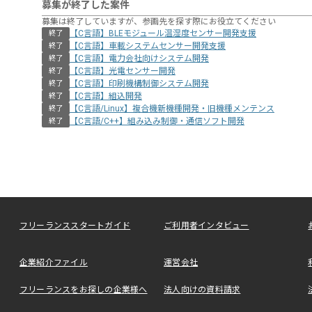
募集が終了した案件
募集は終了していますが、参画先を探す際にお役立てください
【C言語】BLEモジュール温湿度センサー開発支援
終了
【C言語】車載システムセンサー開発支援
終了
【C言語】電力会社向けシステム開発
終了
【C言語】光電センサー開発
終了
【C言語】印刷機構制御システム開発
終了
【C言語】組込開発
終了
【C言語/Linux】複合機新機種開発・旧機種メンテンス
終了
【C言語/C++】組み込み制御・通信ソフト開発
終了
フリーランススタートガイド
ご利用者インタビュー
企業紹介ファイル
運営会社
フリーランスをお探しの企業様へ
法人向けの資料請求