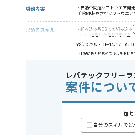
・自動車関連ソフトウエア開発
職務内容
- 自動運転を含むソフトウエ
・組み込み系OSでの組み込み
求めるスキル
・Linuxを用いた経験3年以上
・C++14/17、A
歓迎スキル
※上記に似た経験やスキルをお持ち
OS
この案件で扱う技術
Linux
レバテックフリーラ
案件につい
精算条件
有
精算・お支払い
精算基準時間
150時間
支払いサイト
15日
知り
自分のスキルでど
担当者より