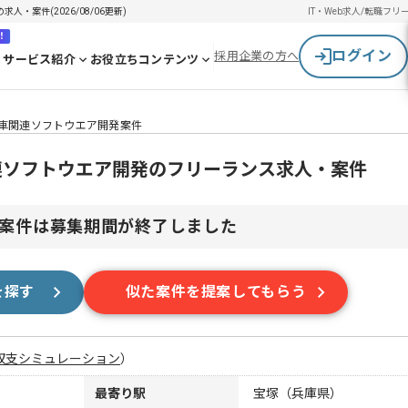
人・案件(2026/08/06更新)
IT・Web求人/転職
フリ
！
ログイン
採用企業の方へ
サービス紹介
お役立ちコンテンツ
】自動車関連ソフトウエア開発案件
動車関連ソフトウエア開発のフリーランス求人・案件
案件は募集期間が終了しました
を探す
似た案件を提案してもらう
収支シミュレーション
）
最寄り駅
宝塚（兵庫県）