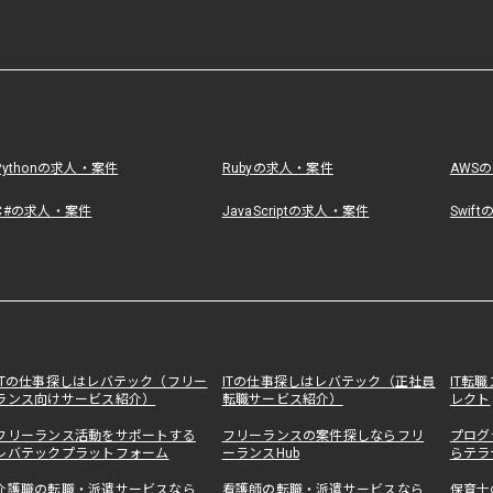
Pythonの求人・案件
Rubyの求人・案件
AWS
C#の求人・案件
JavaScriptの求人・案件
Swif
ITの仕事探しはレバテック（フリー
ITの仕事探しはレバテック（正社員
IT転
ランス向けサービス紹介）
転職サービス紹介）
レクト
フリーランス活動をサポートする
フリーランスの案件探しならフリ
プログ
レバテックプラットフォーム
ーランスHub
らテラ
介護職の転職・派遣サービスなら
看護師の転職・派遣サービスなら
保育士