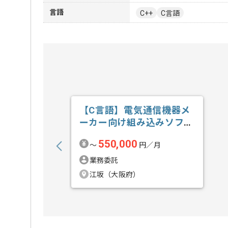
言語
C++
C言語
【C言語】電気通信機器メ
ーカー向け組み込みソフト
ウェア開発の求人・案件
550,000
〜
円／月
業務委託
江坂（大阪府）