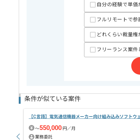
週5日常駐での作業を想定しております。
自分の経験で単価
フルリモートで参
どれくらい裁量権
フリーランス案件
条件が似ている案件
【C言語】電気通信機器メーカー向け組み込みソフトウ
550,000
〜
円／月
業務委託