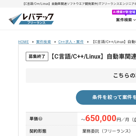
【C言語/C++/Linux】自動車関連ソフトウエア開発案件| ITフリーランスエンジニアの求
AI検索が新登場
案件検索
HOME
案件検索
C++求人・案件
【C言語/C++/Linux
【C言語/C++/Linux】自
募集終了
こちらの
条件を絞って案件
650,000
単価
〜
円／月
（
契約形態
業務委託（フリーランス）