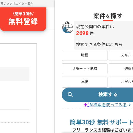
ーランスクリエイター案件
\
簡単30秒
/
案件
探す
を
無料登録
現在公開中の案件は
2698
件
検索できる条件はこちら
職種
スキル
リモート・地域
週稼
単価
こだわ
検索する
AI検索を使ってみる
簡単30秒 無料サポー
フリーランスの経験はございま