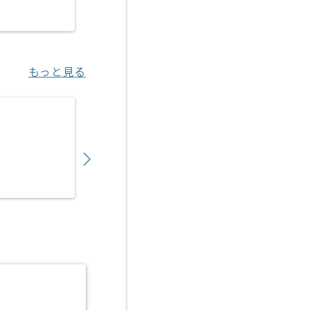
峰山（京都府）
もっと見る
【C言語/C++】ハードウェア向けアプリケー
750,000
〜
円／月
業務委託
若葉（埼玉県）