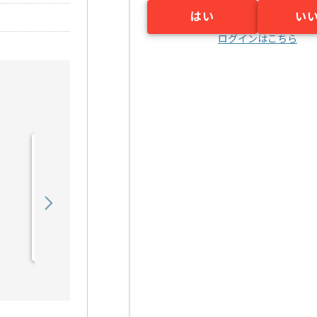
はい
い
ログインはこちら
【C言語/C++】製造業界向
けシステム開発の求人・案
件
650,000
〜
円／月
業務委託
峰山（京都府）