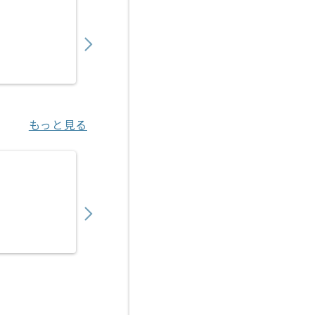
850,000
〜
円／月
業務委託
桂川（京都府）
もっと見る
【PM】医療ヘルスケア向けITサービス開発
750,000
〜
円／月
業務委託
渋谷（東京都）