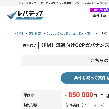
【PM】流通向けGCPガバナンス強化PM支援案件| ITフリーランスエンジニアの求人・案件
AI検索が新登場
案件検索
HOME
案件検索
Google Cloud Platform求人・案件
【PM
【PM】流通向けGCPガバナン
募集終了
こちらの
条件を絞って案件
850,000
単価
〜
円／月
（
契約形態
業務委託（フリーランス）