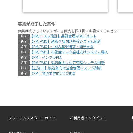
募集が終了した案件
募集は終了していますが、参画先を探す際にお役立てください
【PM/テスト設計】品質管理マネジメント
終了
【PM/PMO】通販会社向け基幹システム刷新
終了
【PM/PMO】生成AI基盤構築・開発支援
終了
【PM/PMO】不動産テック会社向けシステム導入
終了
【PM】インフラPM
終了
【PM/PMO】製造業向け生産管理システム刷新
終了
【上流SE】製造業向け生産管理システム刷新
終了
【PM】物流業界向けDX推進
終了
フリーランススタートガイド
ご利用者インタビュー