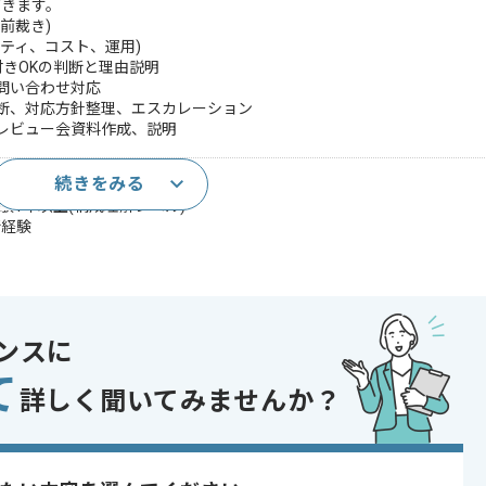
だきます。
前裁き)
リティ、コスト、運用)
件付きOKの判断と理由説明
、問い合わせ対応
判断、対応方針整理、エスカレーション
、レビュー会資料作成、説明
続きをみる
経験1年以上(構成理解レベル)
断経験
ガバナンス経験
であれば申し込み可能なケースもございます！まずはお気軽にご相談ください！
ンスに
て
oud Platform , AWS
詳しく聞いてみませんか？
〜180時間