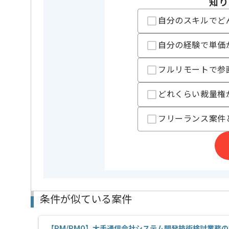
知り
支払いサイト
15日
自分のスキルでど
自分の経験で単価
担当者より
リモートワーク：初日はPC貸与や設定等で現地での作
フルリモートで参
どれくらい裁量権
フリーランス案件
条件が似ている案件
【PM/PMO】大手通信会社システム開発技術検討業務