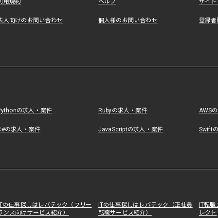
利用規約
ヘルプ
サイト
法人向けのお問い合わせ
個人様のお問い合わせ
登録者
Pythonの求人・案件
Rubyの求人・案件
AWS
C#の求人・案件
JavaScriptの求人・案件
Swif
ITの仕事探しはレバテック（フリー
ITの仕事探しはレバテック（正社員
IT転
ランス向けサービス紹介）
転職サービス紹介）
レクト