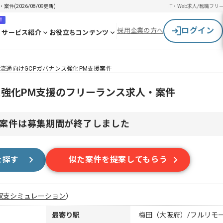
(2026/08/09更新)
IT・Web求人/転職
フリ
！
ログイン
採用企業の方へ
サービス紹介
お役立ちコンテンツ
】流通向けGCPガバナンス強化PM支援案件
ス強化PM支援のフリーランス求人・案件
案件は募集期間が終了しました
を探す
似た案件を提案してもらう
収支シミュレーション
）
最寄り駅
梅田（大阪府）/フルリモ