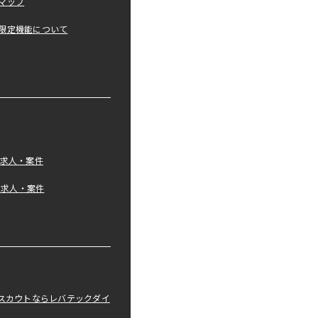
マップ
限定機能について
の求人・案件
tの求人・案件
職スカウトならレバテックダイ