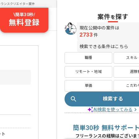
ーランスクリエイター案件
\
簡単30秒
/
案件
探す
を
無料登録
現在公開中の案件は
2733
件
検索できる条件はこちら
職種
スキル
リモート・地域
週稼
単価
こだわ
検索する
AI検索を使ってみる
簡単30秒 無料サポー
ート
フリーランスの経験はございま