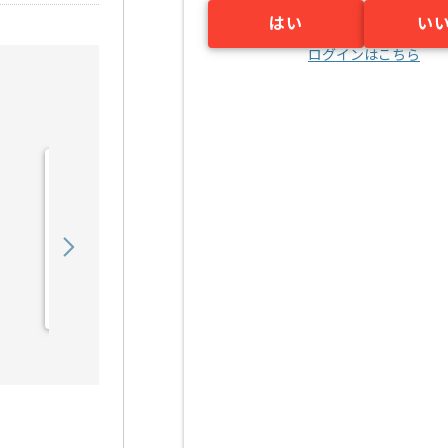
はい
い
ログインはこちら
【PM】社内業務DX推進プ
ロジェクトの求人・案件
850,000
〜
円／月
業務委託
桂川（京都府）