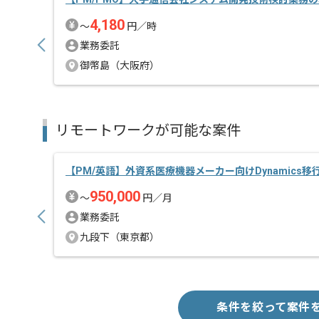
4,180
〜
円／時
業務委託
御幣島（大阪府）
リモートワークが可能な案件
【PM/英語】外資系医療機器メーカー向けDynamics
950,000
〜
円／月
業務委託
九段下（東京都）
条件を絞って案件