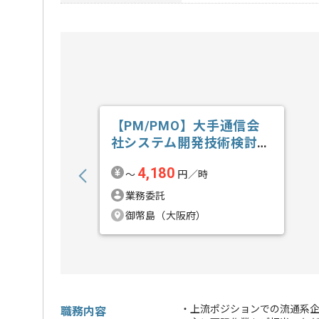
【PM/PMO】大手通信会
社システム開発技術検討業
務の求人・案件
4,180
〜
円／時
業務委託
御幣島（大阪府）
・上流ポジションでの流通系企
職務内容