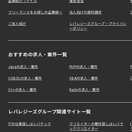
企業紹介ファイル
運営会社
フリーランスをお探しの企業様へ
法人向けの資料請求
ご友人紹介
レバレジーズグループ・プライバシ
ーポリシー
おすすめの求人・案件一覧
Javaの求人・案件
PHPの求人・案件
COBOLの求人・案件
VBAの求人・案件
C++の求人・案件
Railsの求人・案件
レバレジーズグループ関連サイト一覧
ITの仕事探しはレバテック
クリエイターの案件探しはレバテ
ッククリエイター