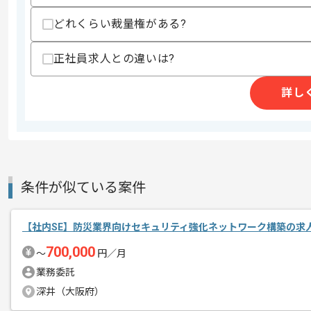
スキルに不安がある方へ
どれくらい裁量権がある?
上記に似た経験やスキルをお持ちであれば申
正社員求人との違いは?
精算条件
有
詳し
精算・お支払い
精算基準時間
130時間〜170時間
支払いサイト
15日
条件が似ている案件
商談回数
1回
その他募集要項
募集人数
1人
【社内SE】防災業界向けセキュリティ強化ネットワーク構築の求
作業開始日
2026/06/01
700,000
〜
円／月
業務委託
リモートワーク：立ち上がり1ヶ月ほど
深井（大阪府）
エージェントからのコ
す。