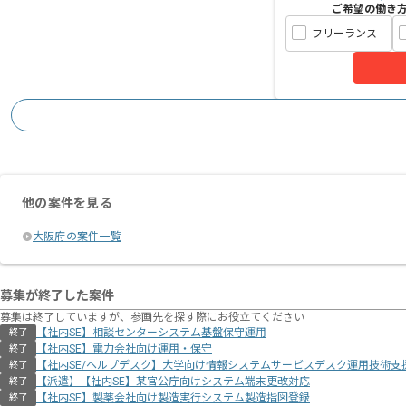
ご希望の働き
フリーランス
他の案件を見る
大阪府の案件一覧
募集が終了した案件
募集は終了していますが、参画先を探す際にお役立てください
【社内SE】相談センターシステム基盤保守運用
終了
【社内SE】電力会社向け運用・保守
終了
【社内SE/ヘルプデスク】大学向け情報システムサービスデスク運用技術支
終了
【派遣】【社内SE】某官公庁向けシステム端末更改対応
終了
【社内SE】製薬会社向け製造実行システム製造指図登録
終了