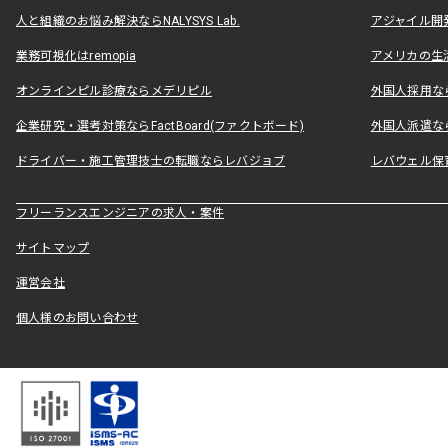
人と組織のお悩み解決ならNALYSYS Lab.
アジャイル開発なら
業務可視化はremopia
アメリカの生活
オンラインピル診療ならメデリピル
外国人採用ならLe
企業研究・選考対策ならFactBoard(ファクトボード)
外国人派遣なら
ドライバー・施工管理技士の転職ならレバジョブ
レバウェル保
フリーランスエンジニアの求人・案件
サイトマップ
運営会社
個人様のお問い合わせ