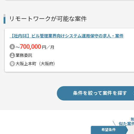
メント
※立ち上がり期間やリモート頻度は習熟
リモートワークが可能な案件
【社内SE】ビル管理業界向けシステム運用保守の求人・案件
700,000
〜
円／月
業務委託
大阪上本町（大阪府）
条件を絞って案件を探す
似た案
希望条件