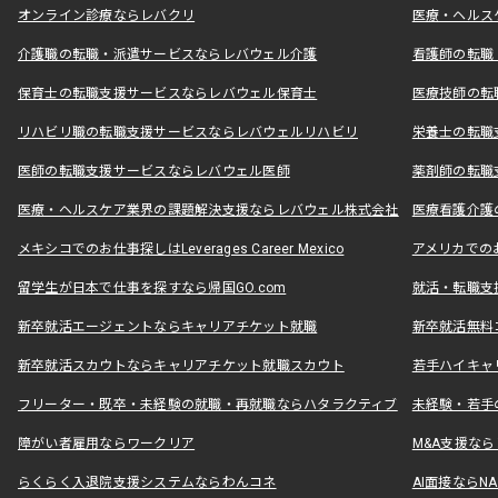
オンライン診療ならレバクリ
医療・ヘルス
介護職の転職・派遣サービスならレバウェル介護
看護師の転職
保育士の転職支援サービスならレバウェル保育士
医療技師の転
リハビリ職の転職支援サービスならレバウェルリハビリ
栄養士の転職
医師の転職支援サービスならレバウェル医師
薬剤師の転職
医療・ヘルスケア業界の課題解決支援ならレバウェル株式会社
医療看護介護の
メキシコでのお仕事探しはLeverages Career Mexico
アメリカでのお仕事
留学生が日本で仕事を探すなら帰国GO.com
就活・転職支
新卒就活エージェントならキャリアチケット就職
新卒就活無料
新卒就活スカウトならキャリアチケット就職スカウト
若手ハイキャ
フリーター・既卒・未経験の就職・再就職ならハタラクティブ
未経験・若手
障がい者雇用ならワークリア
M&A支援な
らくらく入退院支援システムならわんコネ
AI面接ならNAL