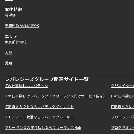
案件特徴
高単価
実務経験が浅い方OK
エリア
東京都(23区)
大阪
愛知
レバレジーズグループ関連サイト一覧
ITの仕事探しはレバテック
クリエイター
ITの仕事探しはレバテック（フリーランス向けサービス紹介）
ITの仕事探
IT転職スカウトならレバテックダイレクト
IT転職なら
ITエンジニア就活ならレバテックルーキー
フリーランス
フリーランスの案件探しならフリーランスHub
プログラミン