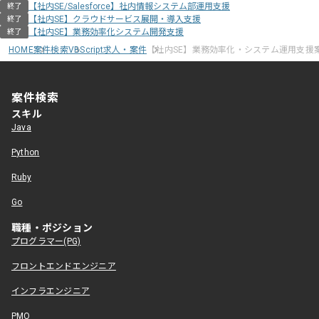
【社内SE/Salesforce】社内情報システム部運用支援
終了
【社内SE】クラウドサービス展開・導入支援
終了
【社内SE】業務効率化システム開発支援
終了
HOME
案件検索
VBScript求人・案件
【社内SE】業務効率化・システム運用支援
案件検索
スキル
Java
Python
Ruby
Go
職種・ポジション
プログラマー(PG)
フロントエンドエンジニア
インフラエンジニア
PMO