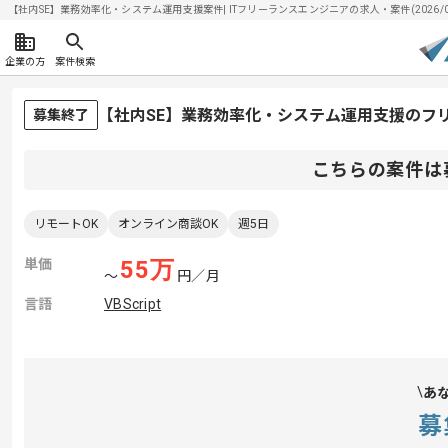
【社内SE】業務効率化・システム運用支援案件| ITフリーランスエンジニアの求人・案件(2026/08
企業の方
案件検索
【社内SE】業務効率化・システム運用支援のフ
募集終了
こちらの案件は
リモートOK
オンライン商談OK
週5日
単価
55
万
〜
円／月
言語
VBScript
あ
募