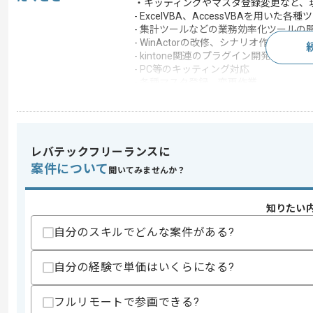
・キッティングやマスタ登録変更など、
- ExcelVBA、AccessVBAを用い
- 集計ツールなどの業務効率化ツールの
- WinActorの改修、シナリオ作成
- kintone関連のプラグイン開発
- PC等のキッティング対応
- 各種マスタ登録、変更作業
- ヘルプデスク業務
レバテックフリーランスに
求めるスキル
案件について
スキル
聞いてみませんか？
・下記を用いた経験
-ExcelVBA
-AccessVBA
知りたい
歓迎スキル
自分のスキルでどんな案件がある?
・下記を用いた経験
-WinActorr、RPA
自分の経験で単価はいくらになる?
-VBScript
-Kintone
-PowerBI
フルリモートで参画できる?