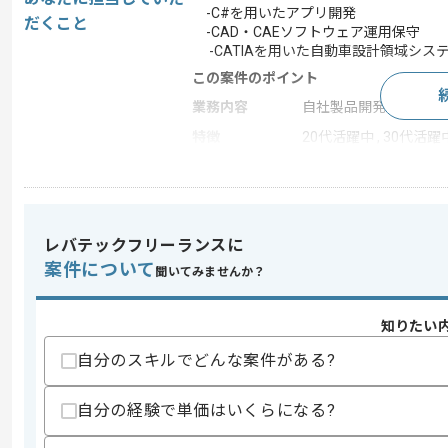
-C#を用いたアプリ開発
だくこと
-CAD・CAEソフトウェア運用保守
-CATIAを用いた自動車設計領域シス
この案件のポイント
業務内容
自社製品開発 , システ
特徴
20代活躍中 , 30代活躍
求めるスキル
スキル
・CATIAの実務経験
レバテックフリーランスに
・C#の実務経験
案件について
聞いてみませんか？
歓迎スキル
・製造管理システム開発実務経験
知りたい
自分のスキルでどんな案件がある?
スキルに不安がある方へ
上記に似た経験やスキルをお持ちであれば申
自分の経験で単価はいくらになる?