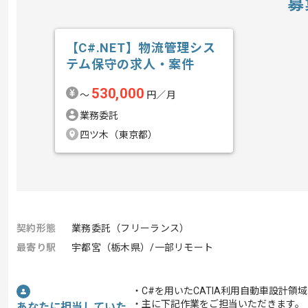
募
【C#.NET】物流管理シス
テム保守の求人・案件
530,000
〜
円／月
業務委託
四ツ木（東京都）
契約形態
業務委託（フリーランス）
最寄り駅
宇都宮（栃木県）/一部リモート
・C#を用いたCATIA利用自動車設計
・主に下記作業をご担当いただきます。
あなたに担当していた