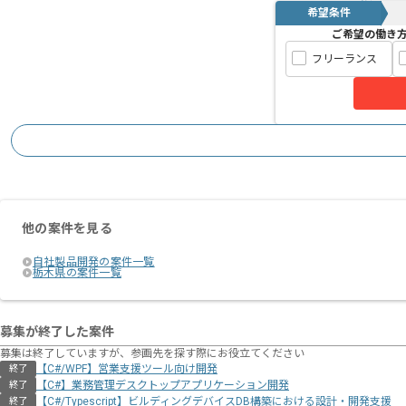
希望条件
ご希望の働き
フリーランス
他の案件を見る
自社製品開発の案件一覧
栃木県の案件一覧
募集が終了した案件
募集は終了していますが、参画先を探す際にお役立てください
【C#/WPF】営業支援ツール向け開発
終了
【C#】業務管理デスクトップアプリケーション開発
終了
【C#/Typescript】ビルディングデバイスDB構築における設計・開発支援
終了