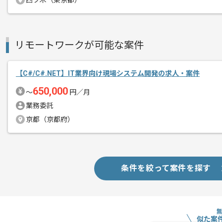
四ツ木（東京都）
リモートワークが可能な案件
【C#/C#.NET】IT業界向け現場システム開発の求人・案件
650,000
〜
円／月
業務委託
京都（京都府）
条件を絞って案件を探す
似た案