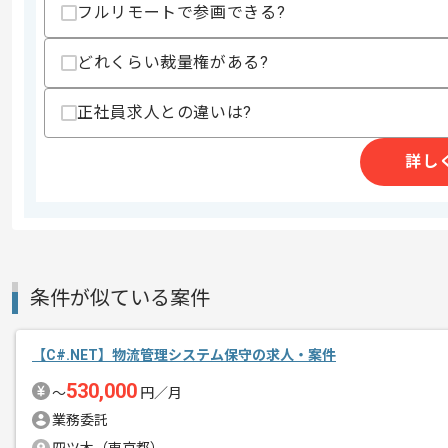
フルリモートで参画できる?
商談回数
1回
その他募集要項
募集人数
1人
どれくらい裁量権がある?
作業開始日
2026/04/21
正社員求人との違いは?
詳し
レバテックでの実績がある企業の案件で
エージェントからのコ
今回はCATIA利用自動車設計領域シス
メント
C#を用いた開発経験を活かしたい方に
条件が似ている案件
基本的には一部リモートでの作業を見込
【C#.NET】物流管理システム保守の求人・案件
530,000
〜
円／月
業務委託