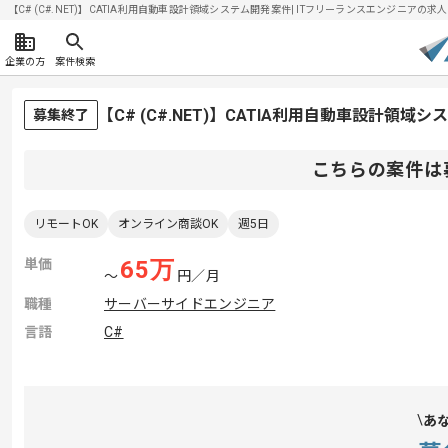
【C# (C#.NET)】CATIA利用自動車設計領域システム開発案件| ITフリーランスエンジニアの求人・案
企業の方
案件検索
【C# (C#.NET)】CATIA利用自動車設計
募集終了
こちらの案件は
リモートOK
オンライン商談OK
週5日
単価
65
万
〜
円／月
職種
サーバーサイドエンジニア
言語
C#
あ