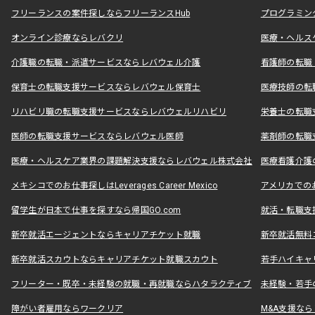
フリーランスの案件探しならフリーランスHub
プログラミン
オンライン診療ならレバクリ
医療・ヘルス
介護職の転職・派遣サービスならレバウェル介護
看護師の転職
保育士の転職支援サービスならレバウェル保育士
医療技師の転
リハビリ職の転職支援サービスならレバウェルリハビリ
栄養士の転職
医師の転職支援サービスならレバウェル医師
薬剤師の転職
医療・ヘルスケア業界の課題解決支援ならレバウェル株式会社
医療看護介護の
メキシコでのお仕事探しはLeverages Career Mexico
アメリカでのお仕事
留学生が日本で仕事を探すなら帰国GO.com
就活・転職支
新卒就活エージェントならキャリアチケット就職
新卒就活無料
新卒就活スカウトならキャリアチケット就職スカウト
若手ハイキャ
フリーター・既卒・未経験の就職・再就職ならハタラクティブ
未経験・若手
障がい者雇用ならワークリア
M&A支援な