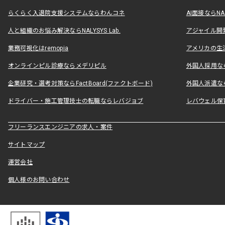
らくらく入退院支援システムならわんコネ
AI面接ならNAL
人と組織のお悩み解決ならNALYSYS Lab.
アジャイル開発なら
業務可視化はremopia
アメリカの生活
オンラインピル診療ならメデリピル
外国人採用ならLe
企業研究・選考対策ならFactBoard(ファクトボード)
外国人派遣なら
ドライバー・施工管理技士の転職ならレバジョブ
レバウェル保
フリーランスエンジニアの求人・案件
サイトマップ
運営会社
個人様のお問い合わせ