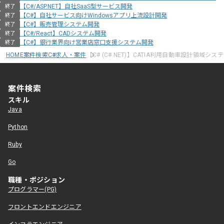
【C#/ASP.NET】自社SaaS型サービス開発
終了
【C#】自社サービス向けWindowsアプリ上流設計開発
終了
【C#】販売管理システム開発
終了
【C#/React】CADシステム開発
終了
【C#】銀行業界向け営業店窓口支援システム開発
終了
HOME
案件検索
C#求人・案件
【C# (C#.NET)】CATIA利用自動車設計領域シ
案件検索
スキル
Java
Python
Ruby
Go
職種・ポジション
プログラマー(PG)
フロントエンドエンジニア