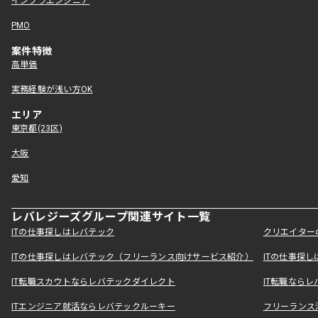
インフラエンジニア
PMO
案件特徴
高単価
実務経験が浅い方OK
エリア
東京都(23区)
大阪
愛知
レバレジーズグループ関連サイト一覧
ITの仕事探しはレバテック
クリエイター
ITの仕事探しはレバテック（フリーランス向けサービス紹介）
ITの仕事探
IT転職スカウトならレバテックダイレクト
IT転職なら
ITエンジニア就活ならレバテックルーキー
フリーランス