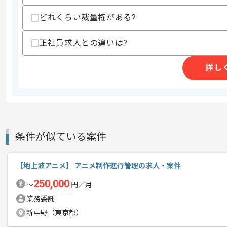
どれくらい裁量権がある?
精算条件
有
精算・お支払い
正社員求人との違いは?
精算基準時間
160時間〜200時間
支払いサイト
15日
詳し
商談回数
1回
その他募集要項
募集人数
1人
条件が似ている案件
作業開始日
2026/04/23
【地上波アニメ】 アニメ制作進行管理の求人・案件
数々の大人気ソーシャルゲームを開発～
250,000
エージェントからのコ
〜
円／月
版権物のゲームに強みがあります。
メント
業務委託
新中野（東京都）
版権物を多く制作しているため、