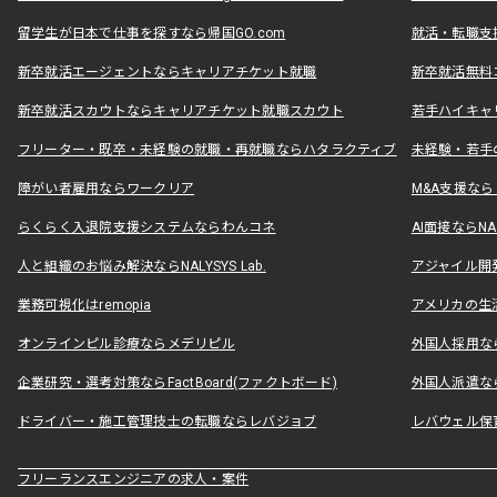
留学生が日本で仕事を探すなら帰国GO.com
就活・転職支
新卒就活エージェントならキャリアチケット就職
新卒就活無料
新卒就活スカウトならキャリアチケット就職スカウト
若手ハイキャ
フリーター・既卒・未経験の就職・再就職ならハタラクティブ
未経験・若手
障がい者雇用ならワークリア
M&A支援な
らくらく入退院支援システムならわんコネ
AI面接ならNAL
人と組織のお悩み解決ならNALYSYS Lab.
アジャイル開発なら
業務可視化はremopia
アメリカの生活
オンラインピル診療ならメデリピル
外国人採用ならLe
企業研究・選考対策ならFactBoard(ファクトボード)
外国人派遣なら
ドライバー・施工管理技士の転職ならレバジョブ
レバウェル保
フリーランスエンジニアの求人・案件