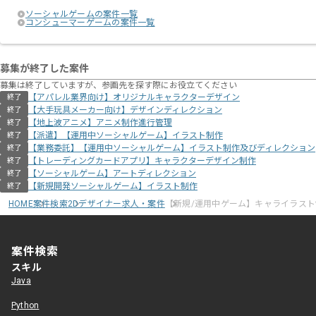
ソーシャルゲームの案件一覧
コンシューマーゲームの案件一覧
募集が終了した案件
募集は終了していますが、参画先を探す際にお役立てください
【アパレル業界向け】オリジナルキャラクターデザイン
終了
【大手玩具メーカー向け】デザインディレクション
終了
【地上波アニメ】アニメ制作進行管理
終了
【派遣】【運用中ソーシャルゲーム】イラスト制作
終了
【業務委託】【運用中ソーシャルゲーム】イラスト制作及びディレクション
終了
【トレーディングカードアプリ】キャラクターデザイン制作
終了
【ソーシャルゲーム】アートディレクション
終了
【新規開発ソーシャルゲーム】イラスト制作
終了
HOME
案件検索
2Dデザイナー求人・案件
【新規/運用中ゲーム】キャライラス
案件検索
スキル
Java
Python