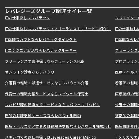
レバレジーズグループ関連サイト一覧
ITの仕事探しはレバテック
クリエイター
ITの仕事探しはレバテック（フリーランス向けサービス紹介）
ITの仕事探
IT転職スカウトならレバテックダイレクト
IT転職なら
ITエンジニア就活ならレバテックルーキー
フリーランス
フリーランスの案件探しならフリーランスHub
プログラミン
オンライン診療ならレバクリ
医療・ヘルス
介護職の転職・派遣サービスならレバウェル介護
看護師の転職
保育士の転職支援サービスならレバウェル保育士
医療技師の転
リハビリ職の転職支援サービスならレバウェルリハビリ
栄養士の転職
医師の転職支援サービスならレバウェル医師
薬剤師の転職
医療・ヘルスケア業界の課題解決支援ならレバウェル株式会社
医療看護介護の
メキシコでのお仕事探しはLeverages Career Mexico
アメリカでのお仕事