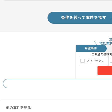
ご参画頂くまでタイトルをお伝えできな
版権元も大きいゲームが多いため ゲー
有名タイトルに携わりたい方には特にお
条件を絞って案件を探す
若手～ベテランの方まで、在籍されてい
似た案
希望条件
ご希望の働き
フリーランス
他の案件を見る