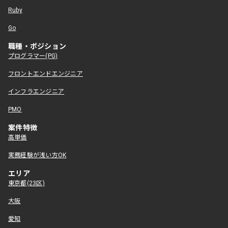
Ruby
Go
職種・ポジション
プログラマー(PG)
フロントエンドエンジニア
インフラエンジニア
PMO
案件特徴
高単価
実務経験が浅い方OK
エリア
東京都(23区)
大阪
愛知