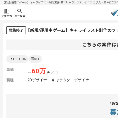
【新規/運用中ゲーム】キャライラスト制作案件| ITフリーランスエンジニアの求人・案件(2026/0
企業の方
案件検索
【新規/運用中ゲーム】キャライラスト制作のフ
募集終了
こちらの案件は
リモートOK
週5日
単価
60
万
〜
円／月
職種
2Dデザイナー
,
キャラクターデザイナー
あ
募