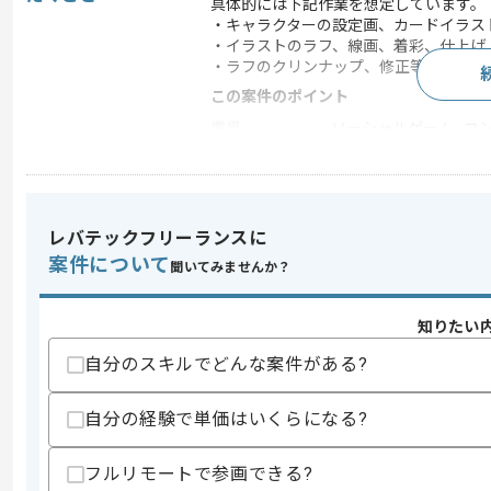
具体的には下記作業を想定しています。
・キャラクターの設定画、カードイラス
・イラストのラフ、線画、着彩、仕上げ
・ラフのクリンナップ、修正等
この案件のポイント
業界
ソーシャルゲーム , 
業務内容
ゲーム開発
特徴
参画実績あり , 20代活躍
レバテックフリーランスに
案件について
聞いてみませんか？
求めるスキル
スキル
・アニメIPやゲームにおけるイラスト制作
知りたい
・幅広い絵柄のイラスト制作経験
自分のスキルでどんな案件がある?
歓迎スキル
・男性キャラクターイラストの制作経験
自分の経験で単価はいくらになる?
スキルに不安がある方へ
上記に似た経験やスキルをお持ちであれば申
フルリモートで参画できる?