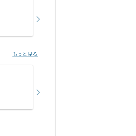
750,000
〜
円／月
業務委託
小川町（東京都）
もっと見る
【DB】電機メーカー向けOracleERP導入の
600,000
〜
円／月
業務委託
南森町（大阪府）