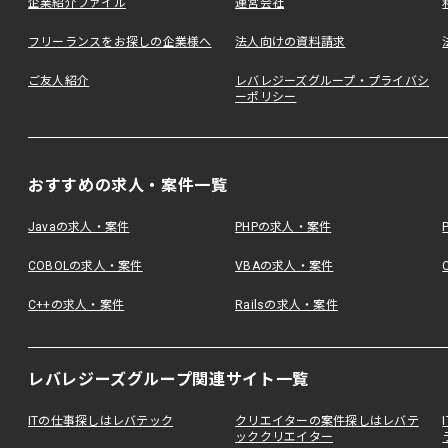
企業紹介ファイル
運営会社
フリーランスをお探しの企業様へ
法人向けの資料請求
ご友人紹介
レバレジーズグループ・プライバシ
ーポリシー
おすすめの求人・案件一覧
Javaの求人・案件
PHPの求人・案件
COBOLの求人・案件
VBAの求人・案件
C++の求人・案件
Railsの求人・案件
レバレジーズグループ関連サイト一覧
ITの仕事探しはレバテック
クリエイターの案件探しはレバテ
ッククリエイター