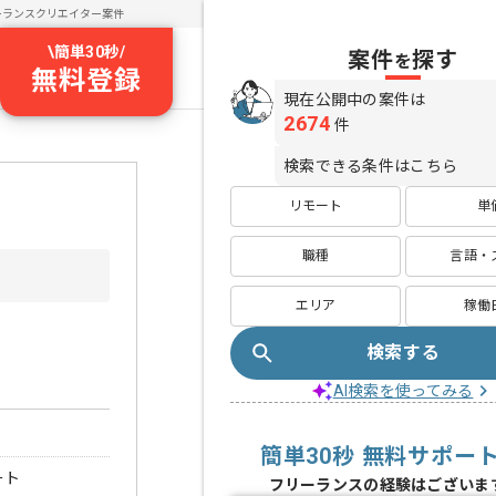
ーランスクリエイター案件
\
簡単30秒
/
案件
探す
を
無料登録
現在公開中の案件は
2674
件
検索できる条件はこちら
リモート
単
職種
言語・
エリア
稼働
検索する
AI検索を使ってみる
簡単30秒 無料サポー
ート
フリーランスの経験はございま