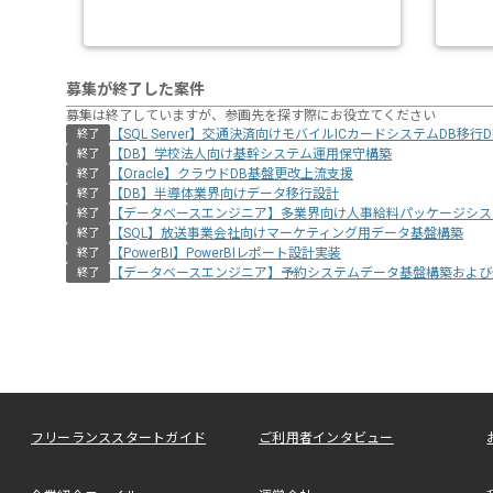
募集が終了した案件
募集は終了していますが、参画先を探す際にお役立てください
【SQL Server】交通決済向けモバイルICカードシステムDB移行
終了
【DB】学校法人向け基幹システム運用保守構築
終了
【Oracle】クラウドDB基盤更改上流支援
終了
【DB】半導体業界向けデータ移行設計
終了
【データベースエンジニア】多業界向け人事給料パッケージシス
終了
【SQL】放送事業会社向けマーケティング用データ基盤構築
終了
【PowerBI】PowerBIレポート設計実装
終了
【データベースエンジニア】予約システムデータ基盤構築および
終了
フリーランススタートガイド
ご利用者インタビュー