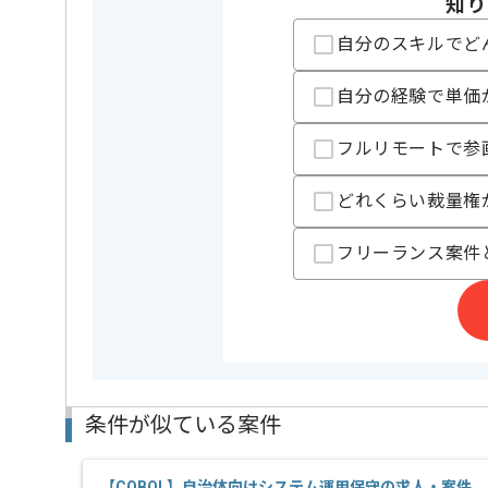
知り
レバテックでの実績がある企業の案件でございます。
自分のスキルでど
PMOの経験を活かすことができます。
複数案件を保有している企業ですので、
ご経験と実績に応じて別案件のご提案も差し上げる場
自分の経験で単価
新しいアイディアや技術を積極的に導入し、
経験豊富なメンバーと成長が出来る環境でございます
フルリモートで参
スキルアップされたい方、長期的に参画されたい方に
リモート作業を導入しております。
どれくらい裁量権
フリーランス案件
条件が似ている案件
【COBOL】自治体向けシステム運用保守の求人・案件