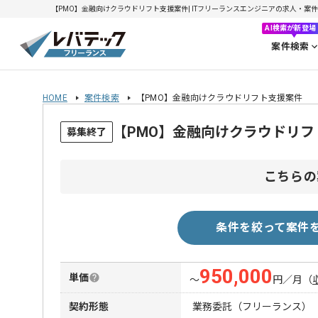
【PMO】金融向けクラウドリフト支援案件| ITフリーランスエンジニアの求人・案件(20
AI検索が新登場
案件検索
HOME
案件検索
【PMO】金融向けクラウドリフト支援案件
【PMO】金融向けクラウドリ
募集終了
こちらの
条件を絞って案件
950,000
単価
〜
円／月
（
契約形態
業務委託（フリーランス）