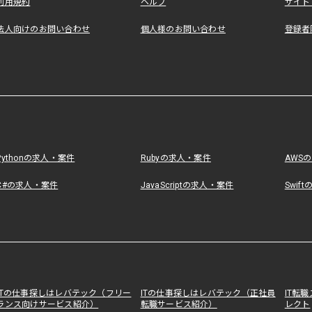
利用規約
ヘルプ
サイト
法人向けのお問い合わせ
個人様のお問い合わせ
登録者
Pythonの求人・案件
Rubyの求人・案件
AWS
C#の求人・案件
JavaScriptの求人・案件
Swif
ITの仕事探しはレバテック（フリー
ITの仕事探しはレバテック（正社員
IT転
ランス向けサービス紹介）
転職サービス紹介）
レクト