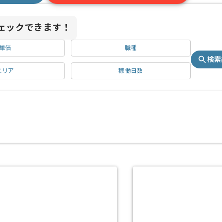
ェックできます！
単価
職種
検索
エリア
稼働日数