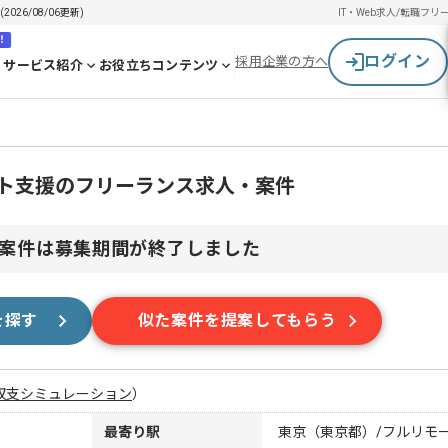
26/08/06更新)
IT・Web求人/転職
フリ
！
ログイン
採用企業の方へ
サービス紹介
お役立ちコンテンツ
フト支援のフリーランス求人・案件
案件は募集期間が終了しました
を探す
似た案件を提案してもらう
収支シミュレーション
）
最寄り駅
東京（東京都）/フルリモ