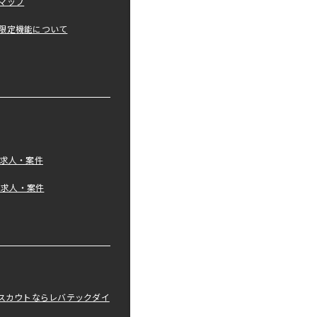
マップ
限定機能について
の求人・案件
tの求人・案件
職スカウトならレバテックダイ