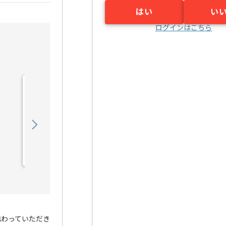
はい
い
ログインはこちら
【DB】IT業界向けWebシ
ステムデータ移行設計構築
の求人・案件
750,000
〜
円／月
業務委託
小川町（東京都）
携わっていただき