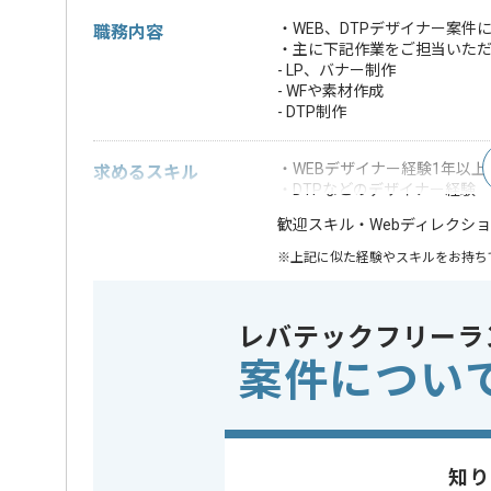
・WEB、DTPデザイナー案件
職務内容
・主に下記作業をご担当いた
- LP、バナー制作
- WFや素材作成
- DTP制作
・WEBデザイナー経験1年以上
求めるスキル
・DTPなどのデザイナー経験
・Webディレクシ
歓迎スキル
※上記に似た経験やスキルをお持ち
業務内容
グラフィ
この案件のポイント
レバテックフリーラ
担当領域/システム
Webサイ
案件につい
特徴
急募
担当者より
知り