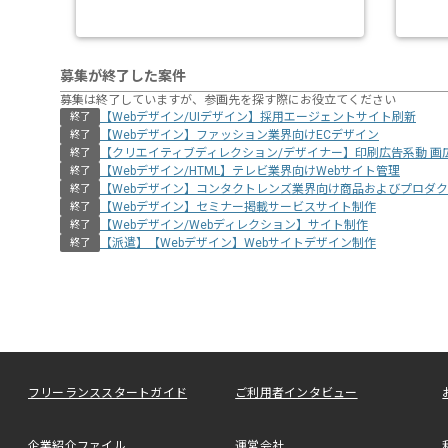
募集が終了した案件
募集は終了していますが、参画先を探す際にお役立てください
【Webデザイン/UIデザイン】採用エージェントサイト刷新
終了
【Webデザイン】ファッション業界向けECデザイン
終了
【クリエイティブディレクション/デザイナー】印刷広告系動 画
終了
【Webデザイン/HTML】テレビ業界向けWebサイト管理
終了
【Webデザイン】コンタクトレンズ業界向け商品およびプロダ
終了
【Webデザイン】セミナー掲載サービスサイト制作
終了
【Webデザイン/Webディレクション】サイト制作
終了
【派遣】【Webデザイン】Webサイトデザイン制作
終了
フリーランススタートガイド
ご利用者インタビュー
企業紹介ファイル
運営会社