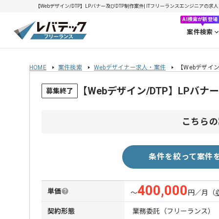
【Webデザイン/DTP】LPバナー及びDTP制作案件| ITフリーランスエンジニアの求人・案
AI検索が新登場
案件検索
HOME
案件検索
Webデザイナー求人・案件
【Webデザイン
【Webデザイン/DTP】LPバ
募集終了
こちらの
条件を絞って案件
400,000
単価
〜
円／月
（
契約形態
業務委託（フリーランス）