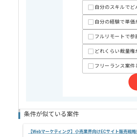
レバテックでの実績がある企業の案件でございます。
複数案件を保有している企業ですので、
自分のスキルでど
ご経験と実績に応じてスライド案件のご提案も差し上
新しいアイディアや技術を積極的に導入し、
自分の経験で単価
経験豊富なエンジニアと成長が出来る環境でございま
スキルアップされたい方、長期的に参画されたい方に
フルリモートで参
週5日常駐での作業を想定しております。
どれくらい裁量権
フリーランス案件
条件が似ている案件
【Webマーケティング】小売業界向けECサイト販売戦