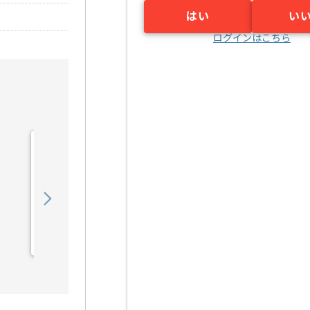
はい
い
ログインはこちら
【Webマーケター】ケミカ
ルPB品向け販促戦略立案
の求人・案件
1,150,000
〜
円／月
業務委託
大阪（大阪府）