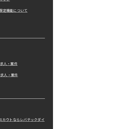
限定機能について
の求人・案件
tの求人・案件
職スカウトならレバテックダイ