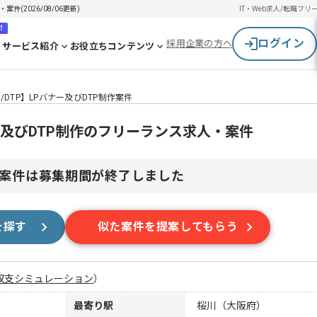
件(2026/08/06更新)
IT・Web求人/転職
フリ
！
ログイン
採用企業の方へ
サービス紹介
お役立ちコンテンツ
/DTP】LPバナー及びDTP制作案件
ナー及びDTP制作のフリーランス求人・案件
案件は募集期間が終了しました
を探す
似た案件を提案してもらう
収支シミュレーション
）
最寄り駅
桜川（大阪府）