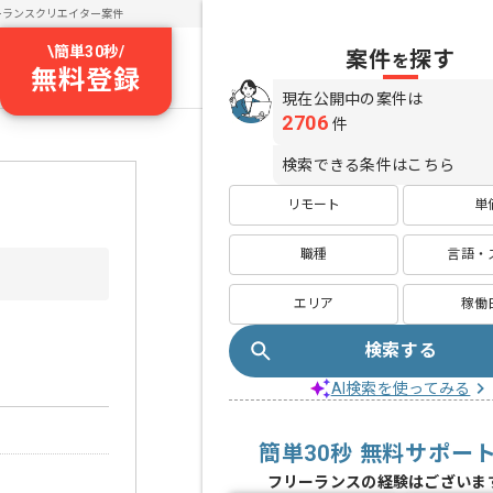
ーランスクリエイター案件
\
簡単30秒
/
案件
探す
を
無料登録
現在公開中の案件は
2706
件
検索できる条件はこちら
リモート
単
職種
言語・
エリア
稼働
検索する
AI検索を使ってみる
簡単30秒 無料サポー
フリーランスの経験はございま