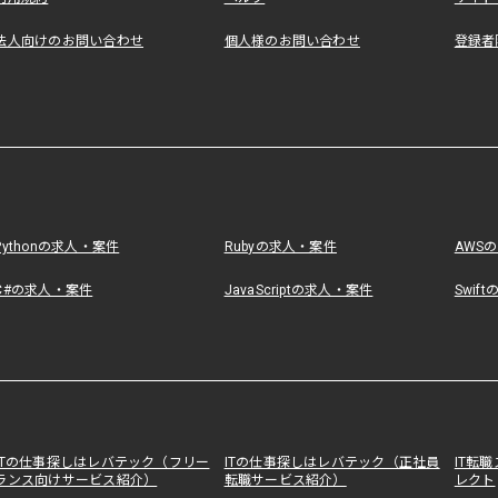
法人向けのお問い合わせ
個人様のお問い合わせ
登録者
Pythonの求人・案件
Rubyの求人・案件
AWS
C#の求人・案件
JavaScriptの求人・案件
Swif
ITの仕事探しはレバテック（フリー
ITの仕事探しはレバテック（正社員
IT転
ランス向けサービス紹介）
転職サービス紹介）
レクト