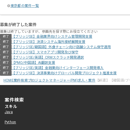
東京都の案件一覧
募集が終了した案件
募集は終了していますが、参画先を探す際にお役立てください
【ブリッジSE】金融業界向けシステム管理開発支援
終了
【ブリッジSE】決済システム海外接続展開支援
終了
【ブリッジSE/韓国語】外食チェーン向け店舗システム保守運用
終了
【ブリッジSE】スマホアプリ開発及び保守
終了
【ブリッジSE/英語】CRMスクラッチ開発通訳
終了
【PMO/中国語】AI翻訳支援
終了
【ブリッジSE/英語】金融業向けインターフェース開発導入
終了
【ブリッジSE】決済事業向けグローバル開発プロジェクト推進支援
終了
HOME
案件検索
プロジェクトマネージャー(PM)求人・案件
【派遣】【韓国語/ブ
案件検索
スキル
Java
Python