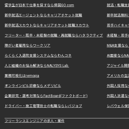
留学生が日本で仕事を探すなら帰国GO.com
就活・転職支
新卒就活エージェントならキャリアチケット就職
新卒就活無料
新卒就活スカウトならキャリアチケット就職スカウト
若手ハイキャ
フリーター・既卒・未経験の就職・再就職ならハタラクティブ
未経験・若手
障がい者雇用ならワークリア
M&A支援な
らくらく入退院支援システムならわんコネ
AI面接ならNAL
人と組織のお悩み解決ならNALYSYS Lab.
アジャイル開発なら
業務可視化はremopia
アメリカの生活
オンラインピル診療ならメデリピル
外国人採用ならLe
企業研究・選考対策ならFactBoard(ファクトボード)
外国人派遣なら
ドライバー・施工管理技士の転職ならレバジョブ
レバウェル保
フリーランスエンジニアの求人・案件