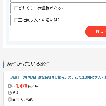
どれくらい裁量権がある?
AM製品の販売、サポート事業を展開し
エージェントからのコ
正社員求人との違いは?
今回は韓国オフショア開発ブリッジSE
メント
詳し
韓国語を用いた実務経験を活かしたい方
基本的には常駐での作業を見込んでおり
条件が似ている案件
【派遣】【社内SE】建設会社向け情報システム管理運用の求人・
1,470
〜
円／時
派遣
品川（東京都）