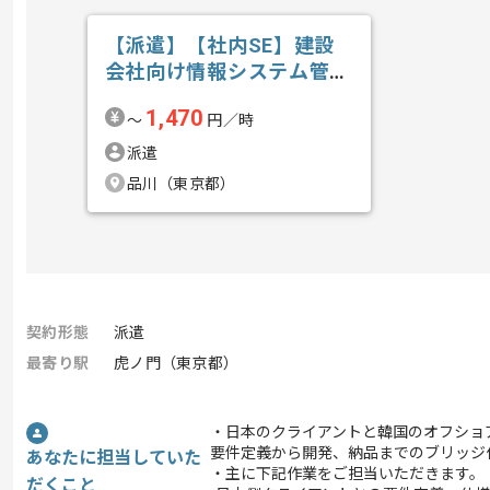
【派遣】【社内SE】建設
会社向け情報システム管理
運用の求人・案件
1,470
〜
円／時
派遣
品川（東京都）
契約形態
派遣
最寄り駅
虎ノ門（東京都）
・日本のクライアントと韓国のオフショ
要件定義から開発、納品までのブリッジ
あなたに担当していた
・主に下記作業をご担当いただきます。
だくこと