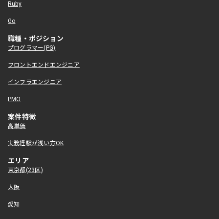
Ruby
Go
職種・ポジション
プログラマー(PG)
フロントエンドエンジニア
インフラエンジニア
PMO
案件特徴
高単価
実務経験が浅い方OK
エリア
東京都(23区)
大阪
愛知