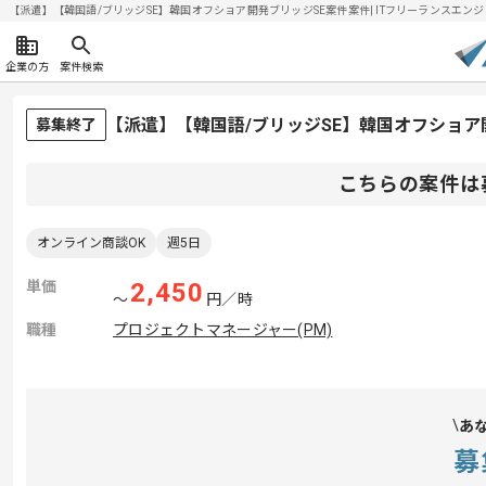
【派遣】【韓国語/ブリッジSE】韓国オフショア開発ブリッジSE案件案件| ITフリーランスエンジニア
企業の方
案件検索
【派遣】【韓国語/ブリッジSE】韓国オフショア
募集終了
こちらの案件は
オンライン商談OK
週5日
単価
2,450
〜
円／時
職種
プロジェクトマネージャー(PM)
あ
募