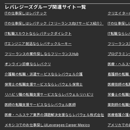
レバレジーズグループ関連サイト一覧
ITの仕事探しはレバテック
クリエイター
ITの仕事探しはレバテック（フリーランス向けサービス紹介）
ITの仕事探
IT転職スカウトならレバテックダイレクト
IT転職なら
ITエンジニア就活ならレバテックルーキー
フリーランス
フリーランスの案件探しならフリーランスHub
プログラミン
オンライン診療ならレバクリ
医療・ヘルス
介護職の転職・派遣サービスならレバウェル介護
看護師の転職
保育士の転職支援サービスならレバウェル保育士
医療技師の転
リハビリ職の転職支援サービスならレバウェルリハビリ
栄養士の転職
医師の転職支援サービスならレバウェル医師
薬剤師の転職
医療・ヘルスケア業界の課題解決支援ならレバウェル株式会社
医療看護介護の
メキシコでのお仕事探しはLeverages Career Mexico
アメリカでのお仕事