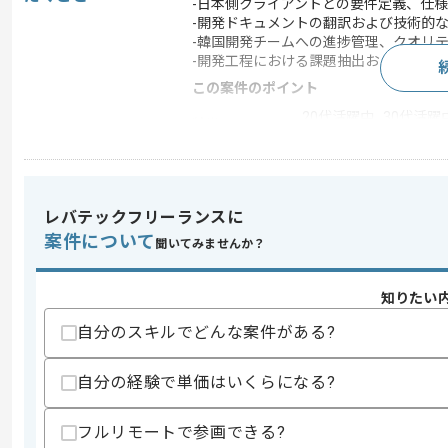
-日本側クライアントとの要件定義、仕
-開発ドキュメントの翻訳および技術的
-韓国開発チームへの進捗管理、クオリ
-開発工程における課題抽出および解決
この案件のポイント
20代活躍中 , 30代活躍中
特徴
積極的
求めるスキル
レバテックフリーランスに
スキル
・ビジネスレベルの韓国語および日本語
案件について
聞いてみませんか？
・ソフトウェア開発経験、開発工程に関
歓迎スキル
知りたい
・ブリッジSEとしての実務経験
自分のスキルでどんな案件がある?
・日韓ビジネスにおける商習慣に関する
・PM、PLとしてのプロジェクト管理経
自分の経験で単価はいくらになる?
スキルに不安がある方へ
上記に似た経験やスキルをお持ちであれば申
フルリモートで参画できる?