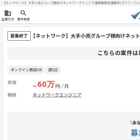
【ネットワーク】大手小売グループ様向けネットワークインフラ運用業務支援案件| ITフリーランスエ
企業の方
案件検索
【ネットワーク】大手小売グループ様向けネッ
募集終了
こちらの案件は
オンライン商談OK
週5日
単価
60
万
〜
円／月
職種
ネットワークエンジニア
あ
募