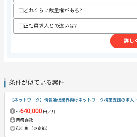
どれくらい裁量権がある?
精算条件
有
正社員求人との違いは?
精算・お支払い
精算基準時間
140時間〜180時間
詳し
支払いサイト
15日
商談回数
2回
その他募集要項
募集人数
2人
条件が似ている案件
作業開始日
2025/05/01
【ネットワーク】情報通信業界向けネットワーク構築支援の求人
640,000
〜
円／月
ITインフラの設計、構築、運用、WEB、
エージェントからのコ
業務委託
システム開発、SESのサービスを展開し
メント
御徒町（東京都）