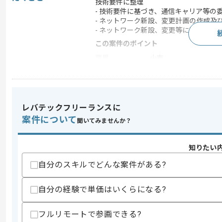
技術要件に整理
- 技術要件に基づき、通信キャリア等の
- ネットワーク新設、変更計画の作成及
- ネットワーク新設、変更等に関わる問
この案件のポイント
業界
小売
業務内容
ネットワーク監視
特徴
30代活躍中 , 長期プロジ
レバテックフリーランスに
案件について
聞いてみませんか？
求めるスキル
スキル
・ネットワーク(LAN/WAN)設計、構築
知りたい
・ベンダー調整経験
自分のスキルでどんな案件がある?
歓迎スキル
・FITELnet F70、SIR-G120、FortiGate
・運用管理作業の経験 (サービスカタログ作成
自分の経験で単価はいくらになる?
スキルに不安がある方へ
フルリモートで参画できる?
上記に似た経験やスキルをお持ちであれば申