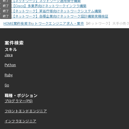
【ネットワーク】ネットワーク運用保守構築
終了
【Cisco】多業界向けネットワークインフラ構築
終了
【ネットワーク】某省庁様向けネットワークシステム構築
終了
【ネットワーク】各種企業向けネットワーク設計構築実機検証
終了
HOME
案件検索
ネットワークエンジニア求人・案件
【ネットワーク】大手小売
案件検索
スキル
Java
Python
Ruby
Go
職種・ポジション
プログラマー(PG)
フロントエンドエンジニア
インフラエンジニア