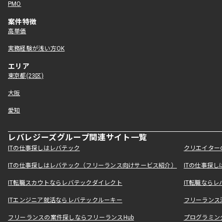
PMO
案件特徴
高単価
実務経験が浅い方OK
エリア
東京都(23区)
大阪
愛知
レバレジーズグループ関連サイト一覧
ITの仕事探しはレバテック
クリエイター
ITの仕事探しはレバテック（フリーランス向けサービス紹介）
ITの仕事探
IT転職スカウトならレバテックダイレクト
IT転職なら
ITエンジニア就活ならレバテックルーキー
フリーランス
フリーランスの案件探しならフリーランスHub
プログラミン