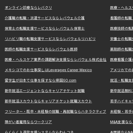
オンライン診療ならレバクリ
医療・ヘルス
介護職の転職・派遣サービスならレバウェル介護
看護師の転職
保育士の転職支援サービスならレバウェル保育士
医療技師の転
リハビリ職の転職支援サービスならレバウェルリハビリ
栄養士の転職
医師の転職支援サービスならレバウェル医師
薬剤師の転職
医療・ヘルスケア業界の課題解決支援ならレバウェル株式会社
医療看護介護の
メキシコでのお仕事探しはLeverages Career Mexico
アメリカでのお仕事
留学生が日本で仕事を探すなら帰国GO.com
就活・転職支
新卒就活エージェントならキャリアチケット就職
新卒就活無料
新卒就活スカウトならキャリアチケット就職スカウト
若手ハイキャ
フリーター・既卒・未経験の就職・再就職ならハタラクティブ
未経験・若手
障がい者雇用ならワークリア
M&A支援な
らくらく入退院支援システムならわんコネ
AI面接ならNAL