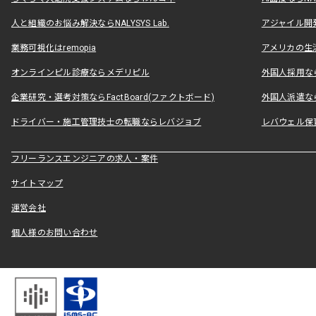
人と組織のお悩み解決ならNALYSYS Lab.
アジャイル開発なら
業務可視化はremopia
アメリカの生活
オンラインピル診療ならメデリピル
外国人採用ならLe
企業研究・選考対策ならFactBoard(ファクトボード)
外国人派遣なら
ドライバー・施工管理技士の転職ならレバジョブ
レバウェル保
フリーランスエンジニアの求人・案件
サイトマップ
運営会社
個人様のお問い合わせ