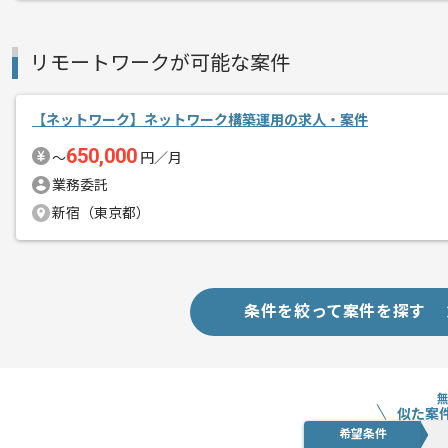
大手小売グループ様向けネットワークイ
ネットワークのご経験を活かしたい方に
リモートワークが可能な案件
基本的にはフルリモートでの作業を見込
【ネットワーク】ネットワーク構築運用の求人・案件
650,000
〜
円／月
業務委託
新宿（東京都）
条件を絞って案件を探す
似た案
希望条件