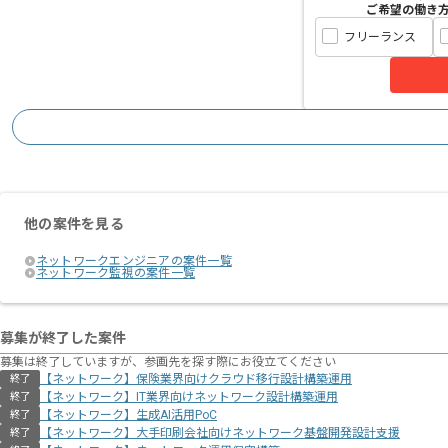
ご希望の働き
フリーランス
他の案件を見る
ネットワークエンジニアの案件一覧
ネットワーク監視の案件一覧
募集が終了した案件
募集は終了していますが、参画先を探す際にお役立てください
【ネットワーク】保険業界向けクラウド移行設計構築運用
終了
【ネットワーク】IT業界向けネットワーク設計構築運用
終了
【ネットワーク】生成AI活用PoC
終了
【ネットワーク】大手印刷会社向けネットワーク基盤開発設計支援
終了