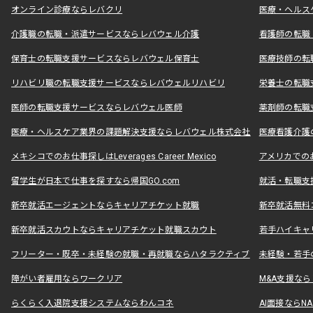
オンライン診療ならレバクリ
医療・ヘルス
介護職の転職・派遣サービスならレバウェル介護
看護師の転職
保育士の転職支援サービスならレバウェル保育士
医療技師の転
リハビリ職の転職支援サービスならレバウェルリハビリ
栄養士の転職
医師の転職支援サービスならレバウェル医師
薬剤師の転職
医療・ヘルスケア業界の課題解決支援ならレバウェル株式会社
医療看護介護の
メキシコでのお仕事探しはLeverages Career Mexico
アメリカでのお仕事
留学生が日本で仕事を探すなら帰国GO.com
就活・転職支
新卒就活エージェントならキャリアチケット就職
新卒就活無料
新卒就活スカウトならキャリアチケット就職スカウト
若手ハイキャ
フリーター・既卒・未経験の就職・再就職ならハタラクティブ
未経験・若手
障がい者雇用ならワークリア
M&A支援な
らくらく入退院支援システムならわんコネ
AI面接ならNAL