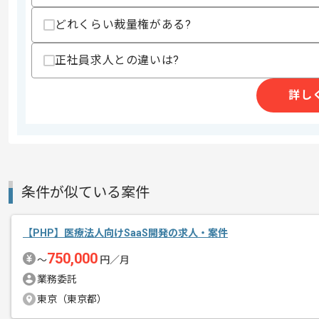
精算条件
精算・お支払い
精算基準時間
40時間〜180時間
どれくらい裁量権がある?
支払いサイト
15日
正社員求人との違いは?
詳し
商談回数
2回
その他募集要項
募集人数
1人
作業開始日
2026/04/24
条件が似ている案件
人材紹介事業、SES事業等を展開してい
エージェントからのコ
eコマースシステム開発支援案件に携わ
【PHP】医療法人向けSaaS開発の求人・案件
メント
SalesForce Commerce Cloud
750,000
〜
円／月
業務委託
東京（東京都）
基本的にはフルリモートでの作業を見込