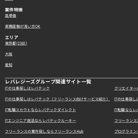
案件特徴
高単価
実務経験が浅い方OK
エリア
東京都(23区)
大阪
愛知
レバレジーズグループ関連サイト一覧
ITの仕事探しはレバテック
クリエイター
ITの仕事探しはレバテック（フリーランス向けサービス紹介）
ITの仕事探
IT転職スカウトならレバテックダイレクト
IT転職なら
ITエンジニア就活ならレバテックルーキー
フリーランス
フリーランスの案件探しならフリーランスHub
プログラミン