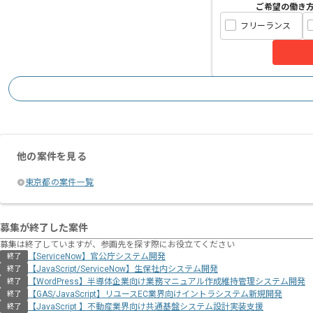
ご希望の働き
フリーランス
他の案件を見る
東京都の案件一覧
募集が終了した案件
募集は終了していますが、参画先を探す際にお役立てください
【ServiceNow】官公庁システム開発
終了
【JavaScript/ServiceNow】生保社内システム開発
終了
【WordPress】半導体企業向け業務マニュアル作成維持管理システム開発
終了
【GAS/JavaScript】リユースEC業界向けイントラシステム新規開発
終了
【JavaScript 】不動産業界向け共通基盤システム設計実装支援
終了