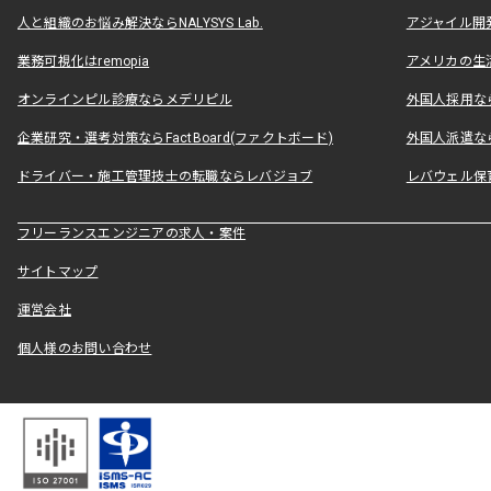
人と組織のお悩み解決ならNALYSYS Lab.
アジャイル開発なら
業務可視化はremopia
アメリカの生活
オンラインピル診療ならメデリピル
外国人採用ならLe
企業研究・選考対策ならFactBoard(ファクトボード)
外国人派遣なら
ドライバー・施工管理技士の転職ならレバジョブ
レバウェル保
フリーランスエンジニアの求人・案件
サイトマップ
運営会社
個人様のお問い合わせ