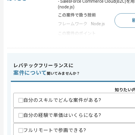
- SalesForce Commerce Cl
(node.js)
この案件で扱う技術
フレームワーク
Node.js
この案件のポイント
特徴
急募
レバテックフリーランスに
求めるスキル
案件について
スキル
・Node.js環境での設計、開発、単体テ
聞いてみませんか？
・SalesForce Commerce Cloud(B
・ECサイトの構築経験
知りたい
・英語を用いた実務経験
自分のスキルでどんな案件がある?
スキルに不安がある方へ
上記に似た経験やスキルをお持ちであれば申
自分の経験で単価はいくらになる?
フルリモートで参画できる?