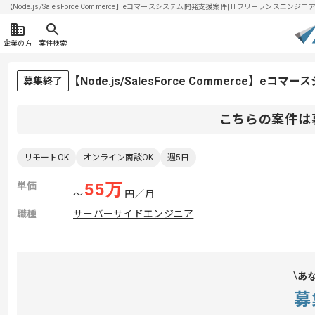
【Node.js/SalesForce Commerce】eコマースシステム開発支援案件| ITフリーランスエンジニア
企業の方
案件検索
【Node.js/SalesForce Commerce
募集終了
こちらの案件は
リモートOK
オンライン商談OK
週5日
単価
55
万
〜
円／月
職種
サーバーサイドエンジニア
あ
募