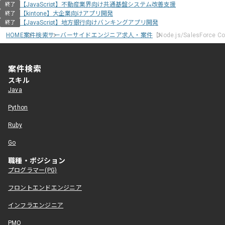
【JavaScript】不動産業界向け共通基盤システム改善支援
終了
【kintone】大企業向けアプリ開発
終了
【JavaScript】地方銀行向けバンキングアプリ開発
終了
HOME
案件検索
サーバーサイドエンジニア求人・案件
【Node.js/SalesFo
案件検索
スキル
Java
Python
Ruby
Go
職種・ポジション
プログラマー(PG)
フロントエンドエンジニア
インフラエンジニア
PMO