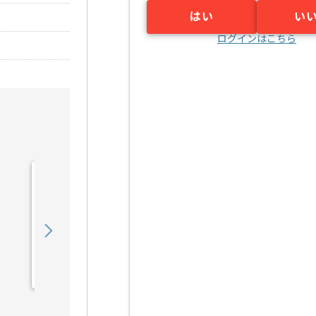
はい
い
ログインはこちら
【VBA】健診システム導入
支援の求人・案件
600,000
〜
円／月
業務委託
野田（大阪府）