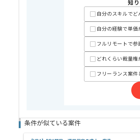
知り
マンションやビルの経営及び管理事業、不動産売買事
を展開している企業でございます。
自分のスキルでど
今回は不動産業向けAccess開発案件に携わっていただ
自分の経験で単価
VBAを用いた開発経験を活かしたい方にお勧めです。
週5日常駐での作業を想定しております。
フルリモートで参
どれくらい裁量権
フリーランス案件
条件が似ている案件