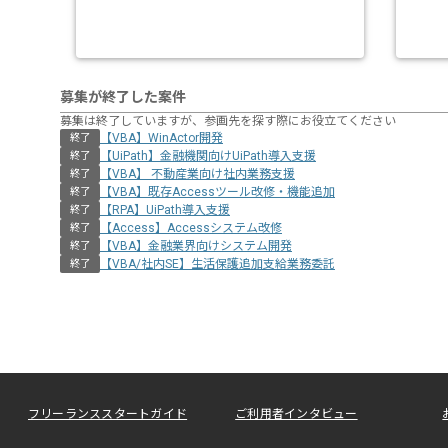
募集が終了した案件
募集は終了していますが、参画先を探す際にお役立てください
【VBA】WinActor開発
終了
【UiPath】金融機関向けUiPath導入支援
終了
【VBA】 不動産業向け社内業務支援
終了
【VBA】既存Accessツール改修・機能追加
終了
【RPA】UiPath導入支援
終了
【Access】Accessシステム改修
終了
【VBA】金融業界向けシステム開発
終了
【VBA/社内SE】生活保護追加支給業務委託
終了
フリーランススタートガイド
ご利用者インタビュー