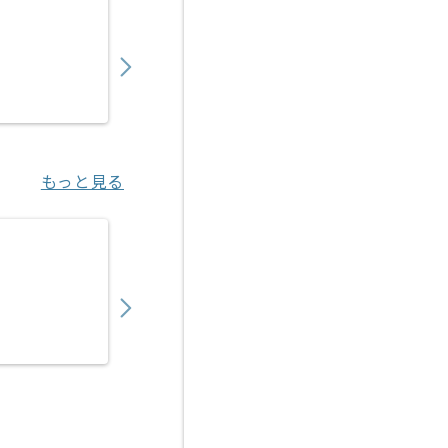
【VBA】健診システム導入支援の求人・案件
600,000
〜
円／月
業務委託
野田（大阪府）
もっと見る
【VBA/RPA】自動化ツール導入サポート・
550,000
〜
円／月
業務委託
梅田（大阪府）