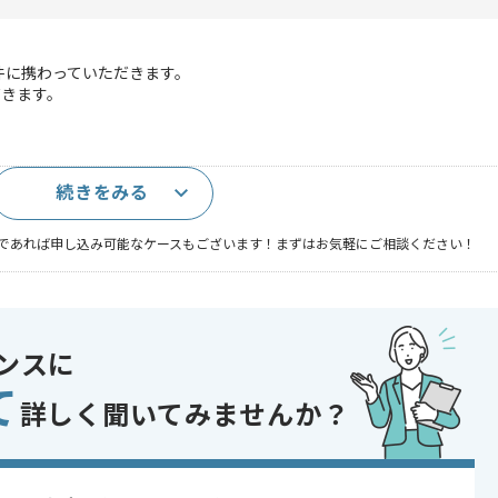
案件に携わっていただきます。
だきます。
続きをみる
務経験
であれば申し込み可能なケースもございます！まずはお気軽にご相談ください！
ンスに
テム開発
て
 , 30代活躍中 , 長期プロジェクト , 新技術に積極的 , 40代活躍中 , BtoB
詳しく聞いてみませんか？