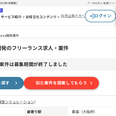
/08/08更新)
IT・Web求人/転職
フリ
！
ログイン
採用企業の方へ
サービス紹介
お役立ちコンテンツ
cess開発案件
ss開発のフリーランス求人・案件
案件は募集期間が終了しました
を探す
似た案件を提案してもらう
収支シミュレーション
）
最寄り駅
都島（大阪府）