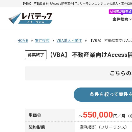
【VBA】 不動産業向けAccess開発案件| ITフリーランスエンジニアの求人・案件(2026
AI検索が新登場
案件検索
HOME
案件検索
VBA求人・案件
【VBA】 不動産業向けAc
【VBA】 不動産業向けAcce
募集終了
こちらの
条件を絞って案件
550,000
単価
〜
円／月
（
契約形態
業務委託（フリーランス）