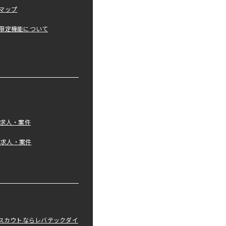
マップ
限定機能について
の求人・案件
tの求人・案件
職スカウトならレバテックダイ