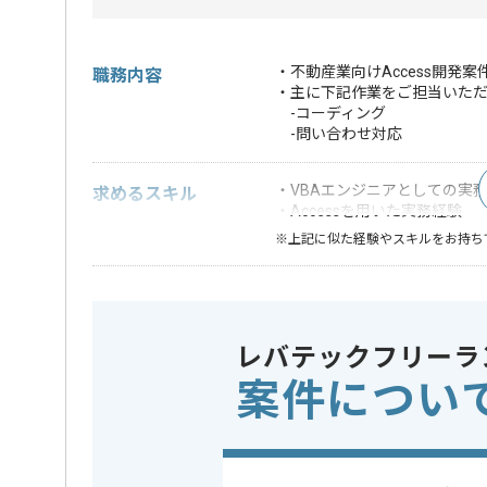
・不動産業向けAccess開発
職務内容
・主に下記作業をご担当いた
-コーディング
-問い合わせ対応
・VBAエンジニアとしての実
求めるスキル
・Accessを用いた実務経験
※上記に似た経験やスキルをお持ち
DB
この案件で扱う技術
Access
レバテックフリーラ
業務内容
社内シス
この案件のポイント
案件につい
特徴
20代活躍中
担当者より