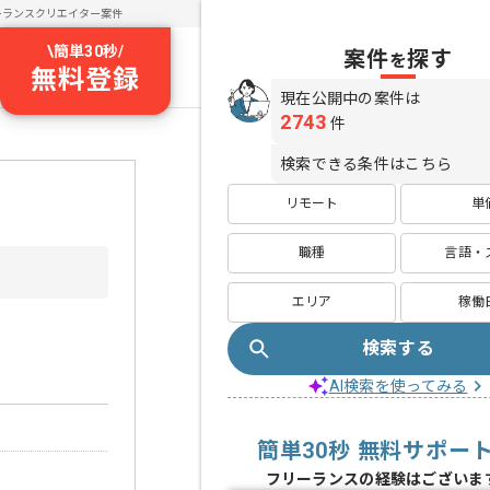
ーランスクリエイター案件
\
簡単30秒
/
案件
探す
を
無料登録
現在公開中の案件は
2743
件
検索できる条件はこちら
リモート
単
職種
言語・
エリア
稼働
検索する
AI検索を使ってみる
簡単30秒 無料サポー
フリーランスの経験はございま