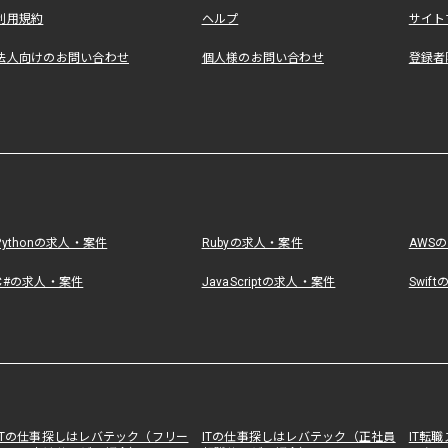
利用規約
ヘルプ
サイト
法人向けのお問い合わせ
個人様のお問い合わせ
登録者
Pythonの求人・案件
Rubyの求人・案件
AWS
C#の求人・案件
JavaScriptの求人・案件
Swif
ITの仕事探しはレバテック（フリー
ITの仕事探しはレバテック（正社員
IT転