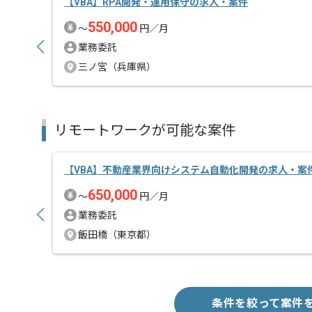
【VBA】RPA開発・運用保守の求人・案件
550,000
〜
円／月
業務委託
三ノ宮（兵庫県）
リモートワークが可能な案件
【VBA】不動産業界向けシステム自動化開発の求人・案
650,000
〜
円／月
業務委託
飯田橋（東京都）
条件を絞って案件