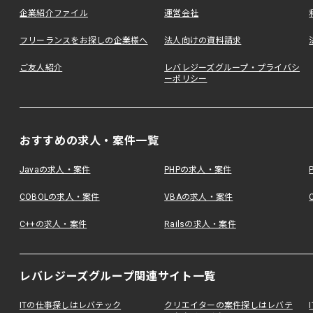
企業紹介ファイル
運営会社
フリーランスをお探しの企業様へ
法人向けの資料請求
ご友人紹介
レバレジーズグループ・プライバシ
ーポリシー
おすすめの求人・案件一覧
Javaの求人・案件
PHPの求人・案件
COBOLの求人・案件
VBAの求人・案件
C++の求人・案件
Railsの求人・案件
レバレジーズグループ関連サイト一覧
ITの仕事探しはレバテック
クリエイターの案件探しはレバテ