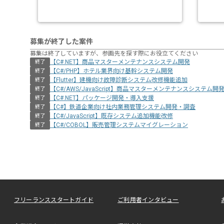
募集が終了した案件
募集は終了していますが、参画先を探す際にお役立てください
【C#.NET】商品マスターメンテナンスシステム開発
終了
【C#/PHP】ホテル業界向け基幹システム開発
終了
【Flutter】建機向け故障診断システム改修機能追加
終了
【C#/AWS/JavaScript】商品マスターメンテナンスシステム開
終了
【C#.NET】パッケージ開発・導入支援
終了
【C#】鉄道企業向け社内業務管理システム開発・調査
終了
【C#/JavaScript】既存システム追加機能改修
終了
【C#/COBOL】販売管理システムマイグレーション
終了
フリーランススタートガイド
ご利用者インタビュー