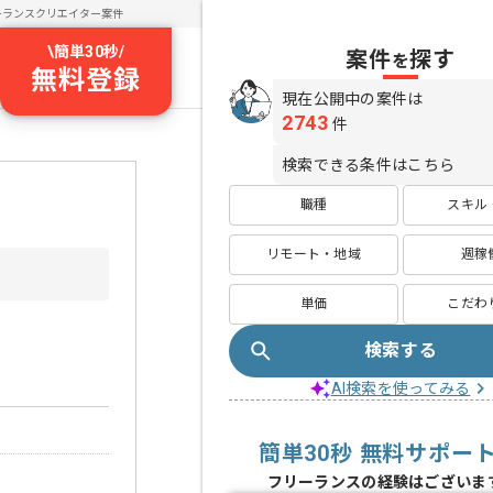
ーランスクリエイター案件
\
簡単30秒
/
案件
探す
を
無料登録
現在公開中の案件は
2743
件
検索できる条件はこちら
職種
スキル
リモート・地域
週稼
単価
こだわ
検索する
AI検索を使ってみる
簡単30秒 無料サポー
フリーランスの経験はございま