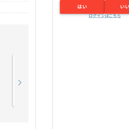
はい
い
ログインはこちら
【C/C++】Linux環境での
C／C++システム開発支援
の求人・案件
550,000
〜
円／月
業務委託
三宮（兵庫県）