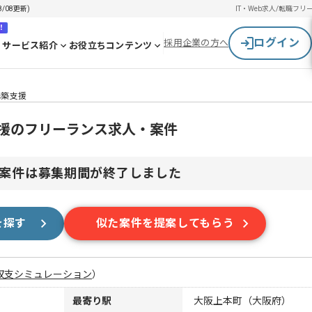
/08更新)
IT・Web求人/転職
フリ
！
ログイン
採用企業の方へ
サービス紹介
お役立ちコンテンツ
規構築支援
構築支援のフリーランス求人・案件
案件は募集期間が終了しました
を探す
似た案件を提案してもらう
収支シミュレーション
）
最寄り駅
大阪上本町（大阪府）