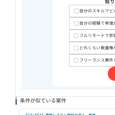
知り
担当者より
自分のスキルでど
週5日常駐での作業を想定しております。
自分の経験で単価
これまでの経験を活かしてご活躍いただけます。
長期案件ですので腰を据えて作業されたい方におすす
フルリモートで参
ぜひ一度、ご商談で雰囲気を掴んでいただき、参画の
どれくらい裁量権
フリーランス案件
条件が似ている案件