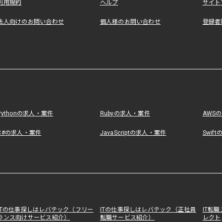
利用規約
ヘルプ
サイト
法人向けのお問い合わせ
個人様のお問い合わせ
登録者
Pythonの求人・案件
Rubyの求人・案件
AWS
C#の求人・案件
JavaScriptの求人・案件
Swif
ITの仕事探しはレバテック（フリー
ITの仕事探しはレバテック（正社員
IT転
ランス向けサービス紹介）
転職サービス紹介）
レクト