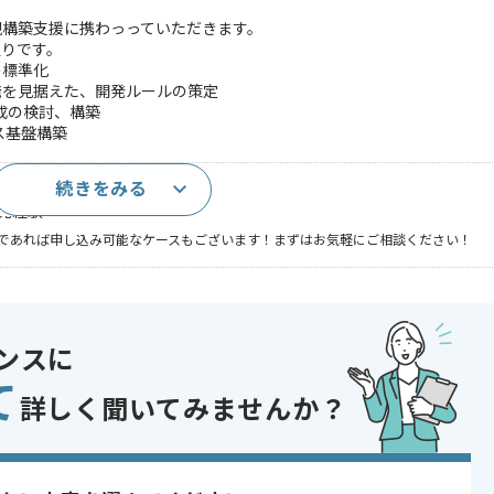
on新規構築支援に携わっっていただきます。
通りです。
成の標準化
発を見据えた、開発ルールの策定
構成の検討、構築
ス基盤構築
続きをみる
用いた開発経験
開発経験
であれば申し込み可能なケースもございます！まずはお気軽にご相談ください！
er
ンスに
て
詳しく聞いてみませんか？
〜180時間