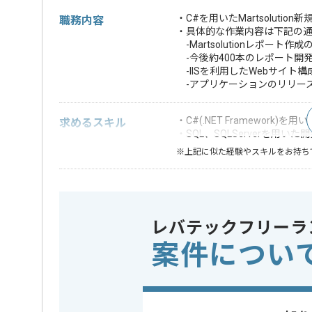
・C#を用いたMartsoluti
職務内容
・具体的な作業内容は下記の
-Martsolutionレポート作
-今後約400本のレポート開
-IISを利用したWebサイト
-アプリケーションのリリー
・C#(.NET Framework)を
求めるスキル
・SQL、SQLServerを用いた
※上記に似た経験やスキルをお持ち
DB
SQL Serv
この案件で扱う技術
Webサーバー
IIS
レバテックフリーラ
精算条件
有
精算・お支払い
案件につい
精算基準時間
140時間
支払いサイト
15日