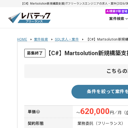
【C#】Martsolution新規構築支援| ITフリーランスエンジニアの求人・案件(2026/08
AI検索が新登場
案件検索
HOME
案件検索
SQL求人・案件
【C#】Martsolution新
【C#】Martsolution新規
募集終了
こちらの
条件を絞って案件
620,000
単価
〜
円／月
（
契約形態
業務委託（フリーランス）