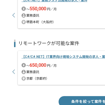
【C#/.NET】業務システム開発の求人・案件
550,000
〜
円／月
業務委託
堺筋本町（大阪府）
リモートワークが可能な案件
【C#/C#.NET】IT業界向け現場システム開発の求人・
650,000
〜
円／月
業務委託
京都（京都府）
条件を絞って案件