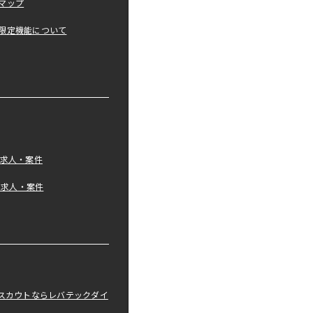
マップ
限定機能について
の求人・案件
tの求人・案件
職スカウトならレバテックダイ