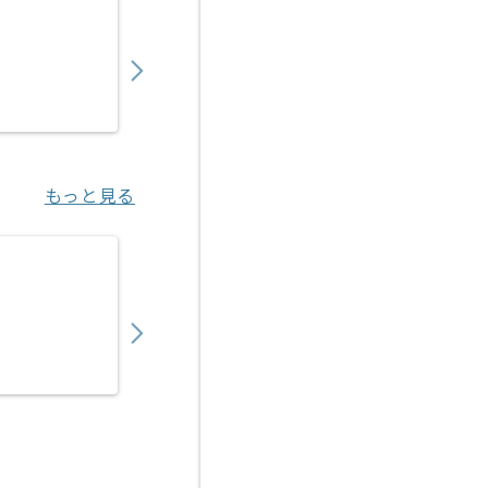
【C/C++】Linux環境でのC／C++システム
550,000
〜
円／月
業務委託
三宮（兵庫県）
もっと見る
【C#/C#.NET】トレーサビリティシステム
600,000
〜
円／月
業務委託
門真市（大阪府）