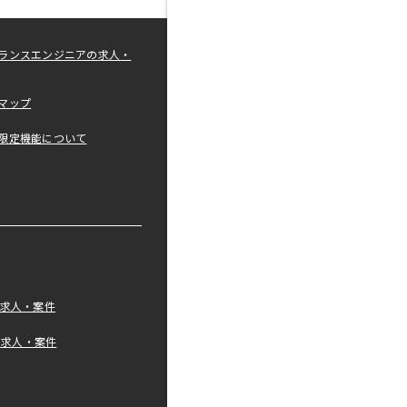
ランスエンジニアの求人・
マップ
限定機能について
の求人・案件
tの求人・案件