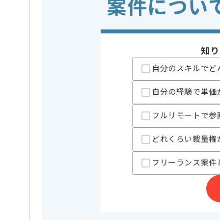
案件につい
・Node.jsを用い
歓迎スキル
・データベースの
・機械学習やデー
※上記に似た経験やスキルをお持ち
知り
フレームワーク
Django , N
この案件で扱う技術
自分のスキルでど
DB
PostgreS
クラウド
AWS
自分の経験で単価
業務内容
システム
この案件のポイント
フルリモートで参
特徴
20代活躍中
どれくらい裁量権
精算条件
有
精算・お支払い
精算基準時間
140時間
フリーランス案件
支払いサイト
15日
担当者より