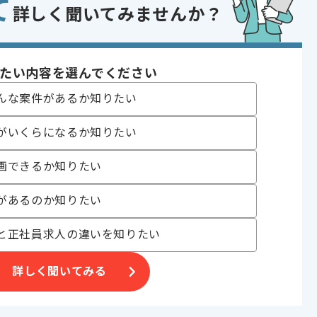
て
た開発経験
詳しく聞いてみませんか？
設計運用経験
タ分析の知見
であれば申し込み可能なケースもございます！まずはお気軽にご相談ください！
たい内容を選んでください
ode.js , Flask
んな案件があるか知りたい
QL
がいくらになるか知りたい
開発
画できるか知りたい
 , 30代活躍中
があるのか知りたい
〜180時間
と正社員求人の違いを知りたい
詳しく聞いてみる