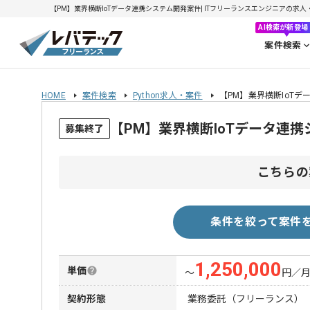
【PM】業界横断IoTデータ連携システム開発案件| ITフリーランスエンジニアの求人・案件
AI検索が新登場
案件検索
HOME
案件検索
Python求人・案件
【PM】業界横断IoT
【PM】業界横断IoTデータ連
募集終了
こちらの
条件を絞って案件
1,250,000
単価
〜
円／
契約形態
業務委託（フリーランス）