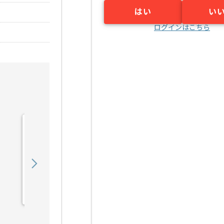
はい
い
ログインはこちら
【PM】印刷業界向けSFA
導入支援の求人・案件
1,200,000
〜
円／月
業務委託
市ヶ谷（東京都）