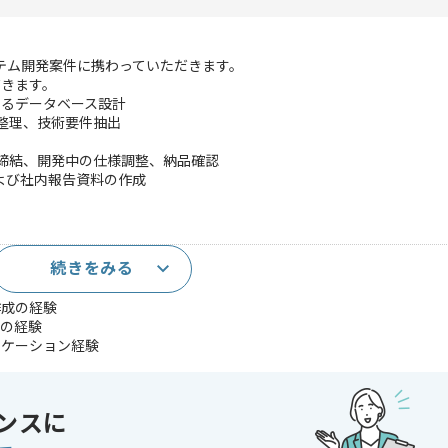
ステム開発案件に携わっていただきます。
だきます。
合するデータベース設計
の整理、技術要件抽出
約締結、開発中の仕様調整、納品確認
および社内報告資料の作成
続きをみる
なプロダクト開発経験
作成の経験
計の経験
ニケーション経験
験
クラムでの開発マネジメント経験
ンスに
やクラウドを用いた開発経験