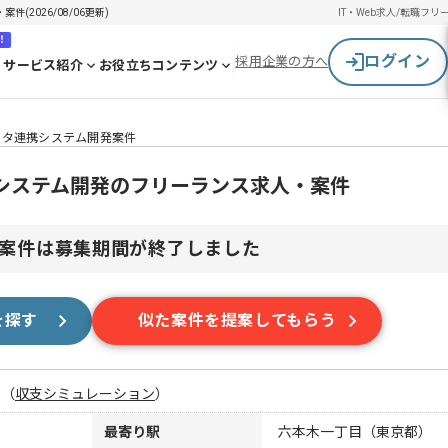
(2026/08/06更新)
IT・Web求人/転職
フリ
！
ログイン
採用企業の方へ
サービス紹介
お役立ちコンテンツ
データ連携システム開発案件
携システム開発のフリーランス求人・案件
案件は募集期間が終了しました
を探す
似た案件を提案してもらう
月
（
収支シミュレーション
）
最寄り駅
六本木一丁目（東京都）