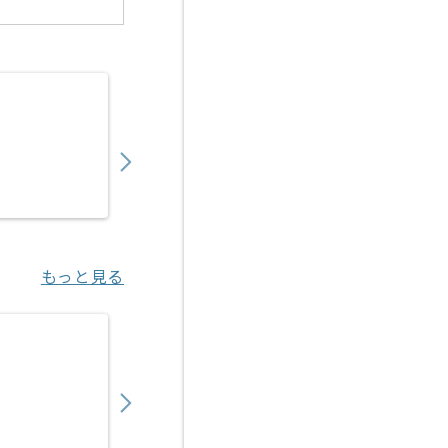
【PM】印刷業界向けSFA導入支援の求人・案
1,200,000
〜
円／月
業務委託
市ヶ谷（東京都）
もっと見る
【PM】生産管理システム導入の求人・案件
1,450,000
〜
円／月
業務委託
飯田橋（東京都）