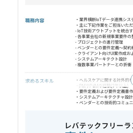
・業界横断IoTデータ連携シ
職務内容
・主に下記作業をご担当いた
- IoT技術アウトプットを統
- 各事業会社の新規事業要件
- プロジェクトの進行管理
- ベンダーとの要件定義〜契
- クライアント向けUI案作成
- システムアーキテクト設計
- 複数事業パートナーとの折衝
・ヘルスケアに関する対外的
求めるスキル
・PMやPdMの経験(3年以上)
・要件定義および要件定義書
・システムアーキテクチャ設
・ベンダーとの技術的コミュ
・対外的なシステム開発経験
・外部サービスとのAPI連携経
・アジャイルやス
レバテックフリーラ
・モバイルアプリ