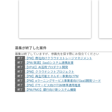
募集が終了した案件
募集は終了していますが、参画先を探す際にお役立てください
【PM】商社向けクラウドストレージマネジメント
終了
【PM/英語】SaaSシステム連携支援
終了
【VPoE】AI活用プロダクト開発
終了
【PM】クラウドシフトプロジェクト
終了
【PM】再生可能エネルギー事業向けPM
終了
【PM】eラーニングサービス事業者向けSaaS開発リード
終了
【PM】ITサービス向けITSM標準適用推進
終了
【PM/PMO】銀行向け新システム構築
終了