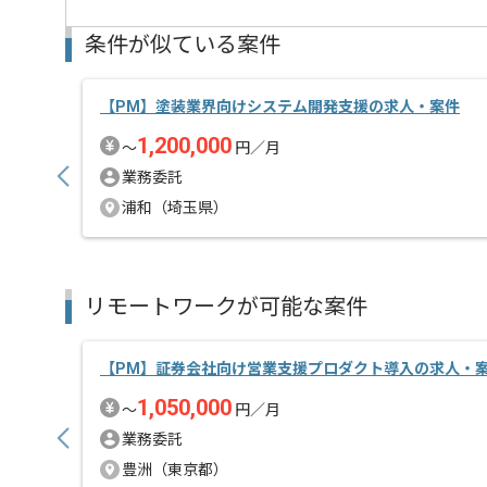
レバテックでの実績がある企業の案件でございます。
条件が似ている案件
PMの経験を活かすことができます。
新しいアイディアや技術を積極的に導入し、
経験豊富なメンバーと成長が出来る環境でございます
【PM】塗装業界向けシステム開発支援の求人・案件
スキルアップされたい方、長期的に参画されたい方に
1,200,000
〜
円／月
業務委託
浦和（埼玉県）
リモートワークが可能な案件
【PM】証券会社向け営業支援プロダクト導入の求人・
1,050,000
〜
円／月
業務委託
豊洲（東京都）