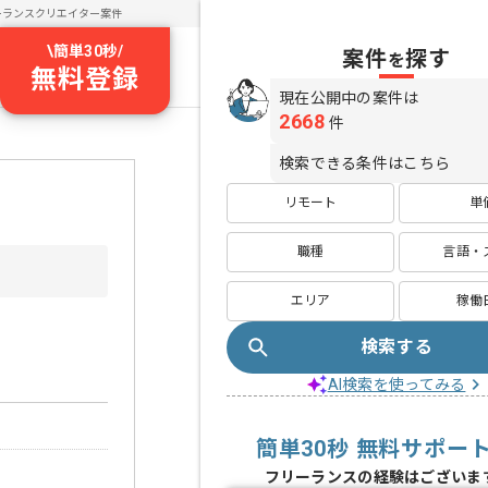
ーランスクリエイター案件
\
簡単30秒
/
案件
探す
を
無料登録
現在公開中の案件は
2668
件
検索できる条件はこちら
リモート
単
職種
言語・
エリア
稼働
検索する
AI検索を使ってみる
簡単30秒 無料サポー
フリーランスの経験はございま