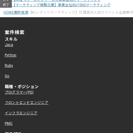
【マーケティング戦略立案】事業会社向けSNSマーケティング
終了
HOME
案件検索
【コンテンツマーケティング】代理店法人向けイベント企画案
案件検索
スキル
Java
Python
Ruby
Go
職種・ポジション
プログラマー(PG)
フロントエンドエンジニア
インフラエンジニア
PMO