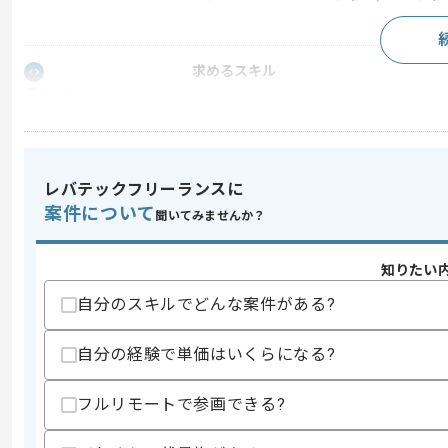
求めるスキル
スキル
・B2Bマーケティングの実務経験
・イベント集客・運営管理の経験
・広告運用の内製化、CRM活用、セー
・クライアントワークの経験
歓迎スキル
レバテックフリーランスに
案件について
・大規模カンファレンス／複合イベント
聞いてみませんか？
・マーケ組織立ち上げ・内製化プロジェ
・関係部署との調整・実行ガバナンス
知りたい
スキルに不安がある方へ
自分のスキルでどんな案件がある?
上記に似た経験やスキルをお持ちであれば申
自分の経験で単価はいくらになる?
商談回数
1回
フルリモートで参画できる?
その他募集要項
募集人数
1人