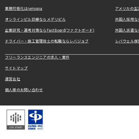
業務可視化はremopia
アメリカの生活
オンラインピル診療ならメデリピル
外国人採用ならLe
企業研究・選考対策ならFactBoard(ファクトボード)
外国人派遣なら
ドライバー・施工管理技士の転職ならレバジョブ
レバウェル保
フリーランスエンジニアの求人・案件
サイトマップ
運営会社
個人様のお問い合わせ