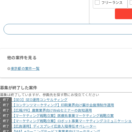
フリーランス
他の案件を見る
東京都の案件一覧
募集が終了した案件
募集は終了していますが、参画先を探す際にお役立てください
【SEO】SEO運用コンサルティング
終了
【コンテンツマーケティング】印刷業界向け展示会施策制作運用
終了
【広報/PR】農業業界向けWebセミナーの告知運用
終了
【マーケティング戦略立案】医療系事業マーケティング戦略立案
終了
【マーケティング戦略立案】ロボット事業マーケティングコミュニケーショ
終了
【広告運用】ディスプレイ広告入稿専任オペレーター
終了
【MA】eラーニングサービス事業者向けマーケティング
終了