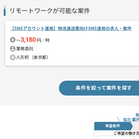
リモートワークが可能な案件
【SNSアカウント運用】物流運送業向けSNS運用の求人・案件
3,180
〜
円／時
業務委託
人形町（東京都）
条件を絞って案件を探す
似た案
希望条件
ご希望の働き