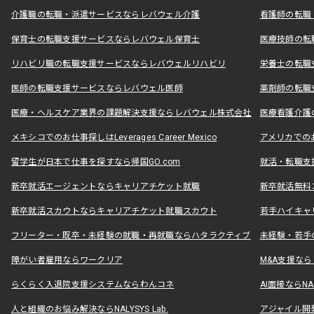
介護職の転職・派遣サービスならレバウェル介護
看護師の転職
保育士の転職支援サービスならレバウェル保育士
医療技師の転
リハビリ職の転職支援サービスならレバウェルリハビリ
栄養士の転職
医師の転職支援サービスならレバウェル医師
薬剤師の転職
医療・ヘルスケア業界の課題解決支援ならレバウェル株式会社
医療看護介護の
メキシコでのお仕事探しはLeverages Career Mexico
アメリカでのお仕事
留学生が日本で仕事を探すなら帰国GO.com
就活・転職支
新卒就活エージェントならキャリアチケット就職
新卒就活無料
新卒就活スカウトならキャリアチケット就職スカウト
若手ハイキャ
フリーター・既卒・未経験の就職・再就職ならハタラクティブ
未経験・若手
障がい者雇用ならワークリア
M&A支援な
らくらく入退院支援システムならわんコネ
AI面接ならNAL
人と組織のお悩み解決ならNALYSYS Lab.
アジャイル開発なら