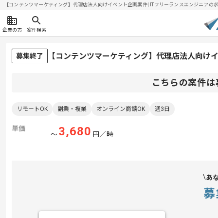
【コンテンツマーケティング】代理店法人向けイベント企画案件| ITフリーランスエンジニアの求人・案
企業の方
案件検索
【コンテンツマーケティング】代理店法人向け
募集終了
こちらの案件は
リモートOK
副業・複業
オンライン商談OK
週3日
単価
3,680
〜
円／時
あ
募