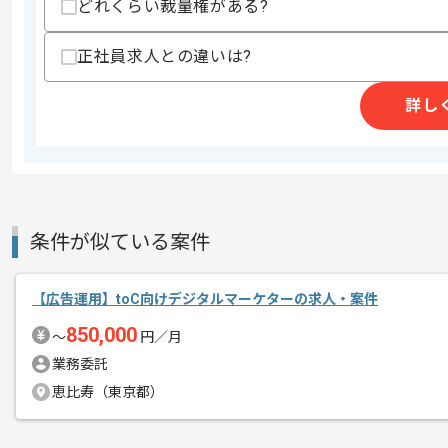
どれくらい裁量権がある?
作業開始日
2026/05/18
正社員求人との違いは?
レバテックでの実績がある企業の案件で
詳し
エージェントからのコ
Webマーケターの経験を活かすことがで
メント
複数案件を保有している企業ですので、
ご経験と実績に応じて別案件のご提案も
新しいアイディアや技術を積極的に導入
経験豊富なマーケターと成長が出来る環
条件が似ている案件
基本的にはフルリモート作業を見込んで
【広告運用】toC向けデジタルマーケターの求人・案件
850,000
〜
円／月
業務委託
恵比寿（東京都）