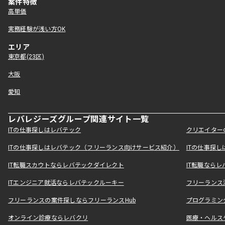
案件特徴
高単価
実務経験が浅い方OK
エリア
東京都(23区)
大阪
愛知
レバレジーズグループ関連サイト一覧
ITの仕事探しはレバテック
クリエイター
ITの仕事探しはレバテック（フリーランス向けサービス紹介）
ITの仕事探
IT転職スカウトならレバテックダイレクト
IT転職なら
ITエンジニア就活ならレバテックルーキー
フリーランス
フリーランスの案件探しならフリーランスHub
プログラミン
オンライン診療ならレバクリ
医療・ヘルス