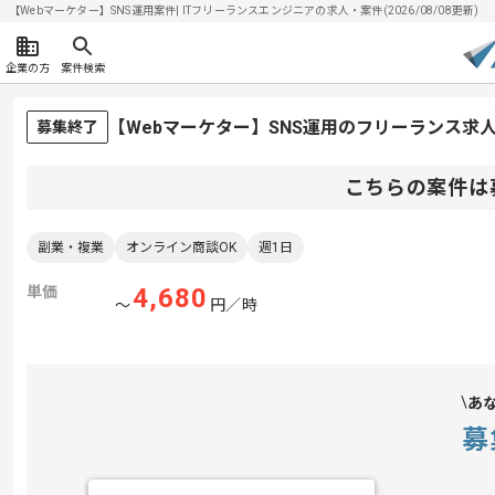
【Webマーケター】SNS運用案件| ITフリーランスエンジニアの求人・案件(2026/08/08更新)
企業の方
案件検索
【Webマーケター】SNS運用のフリーランス求
募集終了
こちらの案件は
副業・複業
オンライン商談OK
週1日
単価
4,680
〜
円／時
あ
募