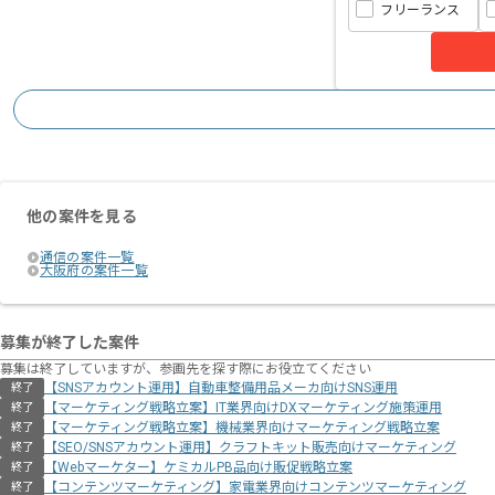
フリーランス
他の案件を見る
通信の案件一覧
大阪府の案件一覧
募集が終了した案件
募集は終了していますが、参画先を探す際にお役立てください
【SNSアカウント運用】自動車整備用品メーカ向けSNS運用
終了
【マーケティング戦略立案】IT業界向けDXマーケティング施策運用
終了
【マーケティング戦略立案】機械業界向けマーケティング戦略立案
終了
【SEO/SNSアカウント運用】クラフトキット販売向けマーケティング
終了
【Webマーケター】ケミカルPB品向け販促戦略立案
終了
【コンテンツマーケティング】家電業界向けコンテンツマーケティング
終了