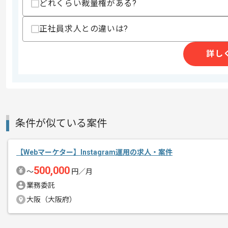
どれくらい裁量権がある?
商談回数
1回
その他募集要項
正社員求人との違いは?
募集人数
1人
作業開始日
2026/07/01
詳し
レバテックでの実績がある企業の案件で
エージェントからのコ
複数案件を保有している企業ですので、
メント
ご経験と実績に応じてスライド案件のご
条件が似ている案件
基本的に週2～3日常駐での作業を想定し
【Webマーケター】Instagram運用の求人・案件
週1～2日での常駐作業も検討可能です。
500,000
〜
円／月
業務委託
大阪（大阪府）