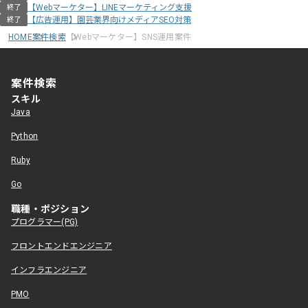
【Webマーケター】LINEマーケティング支援
終了
【広告運用】園芸業界向けメディアSEO対策
終了
HOME
案件検索
【Webマーケター】SNS運用案件
案件検索
スキル
Java
Python
Ruby
Go
職種・ポジション
プログラマー(PG)
フロントエンドエンジニア
インフラエンジニア
PMO