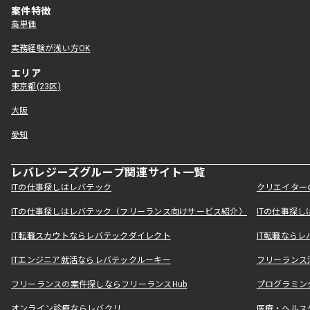
案件特徴
高単価
実務経験が浅い方OK
エリア
東京都(23区)
大阪
愛知
レバレジーズグループ関連サイト一覧
ITの仕事探しはレバテック
クリエイター
ITの仕事探しはレバテック（フリーランス向けサービス紹介）
ITの仕事探
IT転職スカウトならレバテックダイレクト
IT転職なら
ITエンジニア就活ならレバテックルーキー
フリーランス
フリーランスの案件探しならフリーランスHub
プログラミン
オンライン診療ならレバクリ
医療・ヘルス