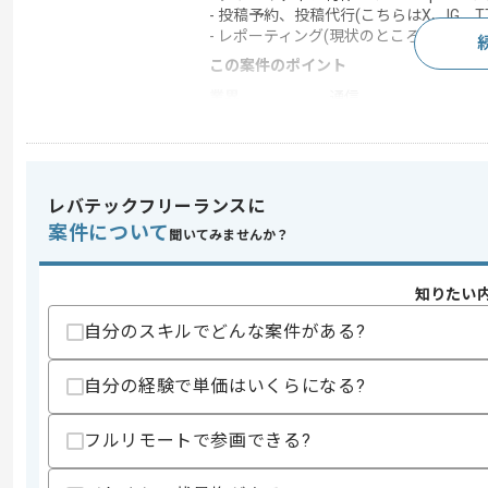
- 投稿予約、投稿代行(こちらはX、IG、T
- レポーティング(現状のところXのみ、SIN
この案件のポイント
業界
通信
業務内容
データ分析
特徴
急募
レバテックフリーランスに
案件について
聞いてみませんか？
求めるスキル
スキル
・企業アカウントのX運用経験
知りたい
・SNS戦略立案、KPI策定、アルゴリ
・SNSらしいコンテンツ企画力、キャン
自分のスキルでどんな案件がある?
・X、Instagram、TikTokなどのプ
・データ分析・改善提案能力、PowerP
自分の経験で単価はいくらになる?
スキルに不安がある方へ
上記に似た経験やスキルをお持ちであれば申
フルリモートで参画できる?