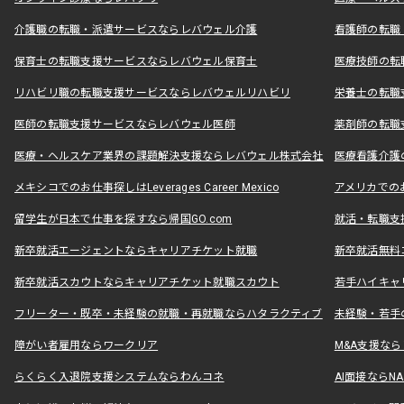
介護職の転職・派遣サービスならレバウェル介護
看護師の転職
保育士の転職支援サービスならレバウェル保育士
医療技師の転
リハビリ職の転職支援サービスならレバウェルリハビリ
栄養士の転職
医師の転職支援サービスならレバウェル医師
薬剤師の転職
医療・ヘルスケア業界の課題解決支援ならレバウェル株式会社
医療看護介護の
メキシコでのお仕事探しはLeverages Career Mexico
アメリカでのお仕事
留学生が日本で仕事を探すなら帰国GO.com
就活・転職支
新卒就活エージェントならキャリアチケット就職
新卒就活無料
新卒就活スカウトならキャリアチケット就職スカウト
若手ハイキャ
フリーター・既卒・未経験の就職・再就職ならハタラクティブ
未経験・若手
障がい者雇用ならワークリア
M&A支援な
らくらく入退院支援システムならわんコネ
AI面接ならNAL