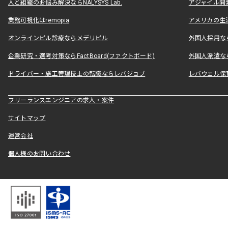
人と組織のお悩み解決ならNALYSYS Lab.
アジャイル開発なら
業務可視化はremopia
アメリカの生活
オンラインピル診療ならメデリピル
外国人採用ならLe
企業研究・選考対策ならFactBoard(ファクトボード)
外国人派遣なら
ドライバー・施工管理技士の転職ならレバジョブ
レバウェル保
フリーランスエンジニアの求人・案件
サイトマップ
運営会社
個人様のお問い合わせ