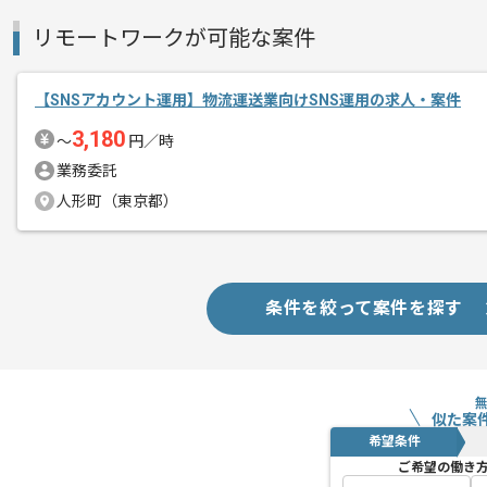
リモートワークが可能な案件
【SNSアカウント運用】物流運送業向けSNS運用の求人・案件
3,180
〜
円／時
業務委託
人形町（東京都）
条件を絞って案件を探す
似た案
希望条件
ご希望の働き