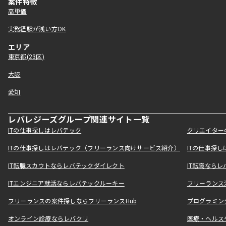
案件特徴
高単価
実務経験が浅い方OK
エリア
東京都(23区)
大阪
愛知
レバレジーズグループ関連サイト一覧
ITの仕事探しはレバテック
クリエイター
ITの仕事探しはレバテック（フリーランス向けサービス紹介）
ITの仕事探
IT転職スカウトならレバテックダイレクト
IT転職なら
ITエンジニア就活ならレバテックルーキー
フリーランス
フリーランスの案件探しならフリーランスHub
プログラミン
オンライン診療ならレバクリ
医療・ヘルス