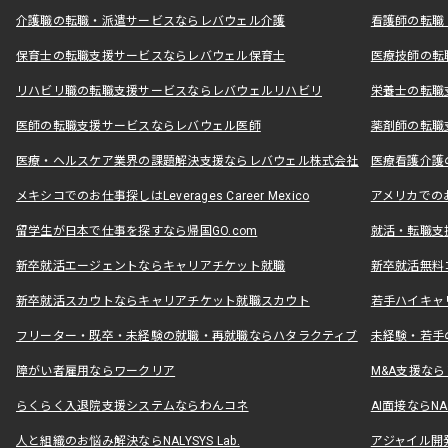
介護職の転職・派遣サービスならレバウェル介護
看護師の転職
保育士の転職支援サービスならレバウェル保育士
医療技師の転
リハビリ職の転職支援サービスならレバウェルリハビリ
栄養士の転職
医師の転職支援サービスならレバウェル医師
薬剤師の転職
医療・ヘルスケア業界の課題解決支援ならレバウェル株式会社
医療看護介護の
メキシコでのお仕事探しはLeverages Career Mexico
アメリカでのお仕事
留学生が日本で仕事を探すなら帰国GO.com
就活・転職支
新卒就活エージェントならキャリアチケット就職
新卒就活無料
新卒就活スカウトならキャリアチケット就職スカウト
若手ハイキャ
フリーター・既卒・未経験の就職・再就職ならハタラクティブ
未経験・若手
障がい者雇用ならワークリア
M&A支援な
らくらく入退院支援システムならわんコネ
AI面接ならNAL
人と組織のお悩み解決ならNALYSYS Lab.
アジャイル開発なら