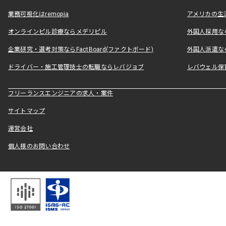
業務可視化はremopia
アメリカの生活
オンラインピル診療ならメデリピル
外国人採用ならLe
企業研究・選考対策ならFactBoard(ファクトボード)
外国人派遣なら
ドライバー・施工管理技士の転職ならレバジョブ
レバウェル保
フリーランスエンジニアの求人・案件
サイトマップ
運営会社
個人様のお問い合わせ