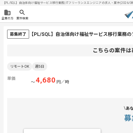
【PL/SQL】自治体向け福祉サービス移行業務| ITフリーランスエンジニアの求人・案件(2026/08
企業の方
案件検索
【PL/SQL】自治体向け福祉サービス移行業務
募集終了
こちらの案件は
リモートOK
週5日
単価
4,680
〜
円／時
あ
募