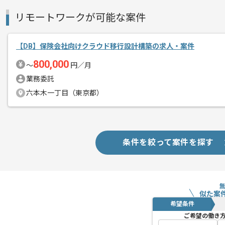
リモートワークが可能な案件
【DB】保険会社向けクラウド移行設計構築の求人・案件
800,000
〜
円／月
業務委託
六本木一丁目（東京都）
条件を絞って案件を探す
似た案
希望条件
ご希望の働き