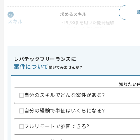
求めるスキル
スキル
・PL/SQLを用いた開発経験
・パッケージ移行経験
歓迎スキル
・福祉関連システムに携わった経験
レバテックフリーランスに
スキルに不安がある方へ
案件について
上記に似た経験やスキルをお持ちであれば申
聞いてみませんか？
知りたい
商談回数
2回
自分のスキルでどんな案件がある?
その他募集要項
募集人数
3人
自分の経験で単価はいくらになる?
作業開始日
2026/05/18
フルリモートで参画できる?
リモートワーク：初日からフルリモート