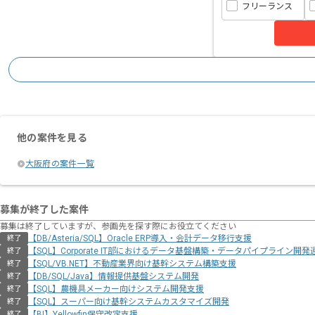
フリーランス
他の案件を見る
大阪府の案件一覧
募集が終了した案件
募集は終了していますが、参画先を探す際にお役立てください
【DB/Asteria/SQL】Oracle ERP導入・会計データ移行支援
終了
【SQL】Corporate IT部におけるデータ基盤構築・データパイプライン開発
終了
【SQL/VB.NET】不動産業界向け基幹システム構築支援
終了
【DB/SQL/Java】情報提供基盤システム開発
終了
【SQL】農機具メーカー向けシステム開発支援
終了
【SQL】スーパー向け基幹システムカスタマイズ開発
終了
【BI】Yellowfin保守改定支援
終了