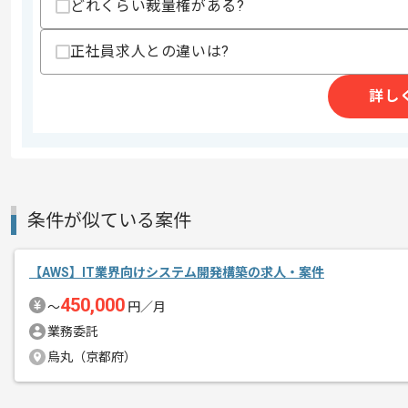
どれくらい裁量権がある?
エージェントからのコ
メント
レバテックでの実績がある企業の案件で
正社員求人との違いは?
複数案件を保有している企業ですので、
詳し
ご経験と実績に応じてスライド案件のご
新しいアイディアや技術を積極的に導入
経験豊富なエンジニアと成長が出来る環
スキルアップされたい方、長期的に参画
条件が似ている案件
【AWS】IT業界向けシステム開発構築の求人・案件
450,000
〜
円／月
業務委託
烏丸（京都府）