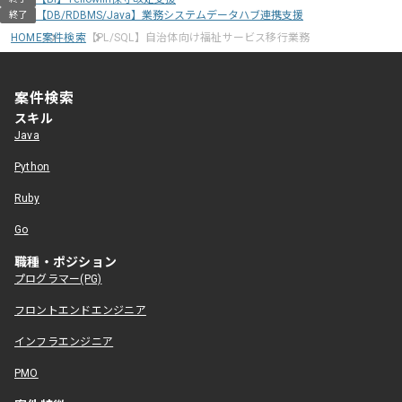
【DB/RDBMS/Java】業務システムデータハブ連携支援
終了
HOME
案件検索
【PL/SQL】自治体向け福祉サービス移行業務
案件検索
スキル
Java
Python
Ruby
Go
職種・ポジション
プログラマー(PG)
フロントエンドエンジニア
インフラエンジニア
PMO