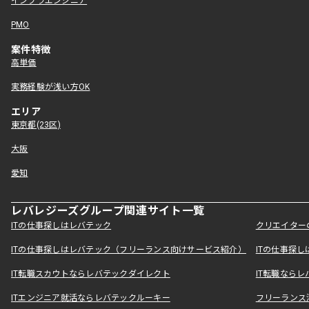
インフラエンジニア
PMO
案件特徴
高単価
実務経験が浅い方OK
エリア
東京都(23区)
大阪
愛知
レバレジーズグループ関連サイト一覧
ITの仕事探しはレバテック
クリエイター
ITの仕事探しはレバテック（フリーランス向けサービス紹介）
ITの仕事探
IT転職スカウトならレバテックダイレクト
IT転職なら
ITエンジニア就活ならレバテックルーキー
フリーランス