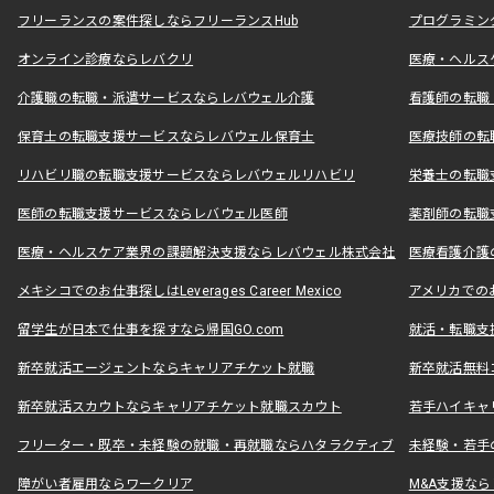
フリーランスの案件探しならフリーランスHub
プログラミン
オンライン診療ならレバクリ
医療・ヘルス
介護職の転職・派遣サービスならレバウェル介護
看護師の転職
保育士の転職支援サービスならレバウェル保育士
医療技師の転
リハビリ職の転職支援サービスならレバウェルリハビリ
栄養士の転職
医師の転職支援サービスならレバウェル医師
薬剤師の転職
医療・ヘルスケア業界の課題解決支援ならレバウェル株式会社
医療看護介護の
メキシコでのお仕事探しはLeverages Career Mexico
アメリカでのお仕事
留学生が日本で仕事を探すなら帰国GO.com
就活・転職支
新卒就活エージェントならキャリアチケット就職
新卒就活無料
新卒就活スカウトならキャリアチケット就職スカウト
若手ハイキャ
フリーター・既卒・未経験の就職・再就職ならハタラクティブ
未経験・若手
障がい者雇用ならワークリア
M&A支援な