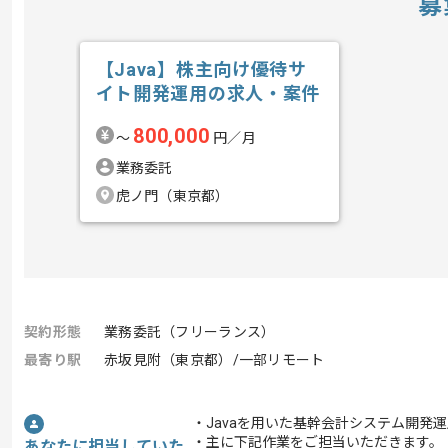
募
【Java】株主向け優待サ
イト開発運用の求人・案件
800,000
〜
円／月
業務委託
虎ノ門（東京都）
契約形態
業務委託（フリーランス）
最寄り駅
赤坂見附（東京都）/一部リモート
・Javaを用いた基幹会計システム開発
・主に下記作業をご担当いただきます。
あなたに担当していた