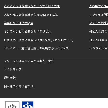
らくらく入退院支援システムならわんコネ
AI面接ならNAL
人と組織のお悩み解決ならNALYSYS Lab.
アジャイル開発なら
業務可視化はremopia
アメリカの生活
オンラインピル診療ならメデリピル
外国人採用ならLe
企業研究・選考対策ならFactBoard(ファクトボード)
外国人派遣なら
ドライバー・施工管理技士の転職ならレバジョブ
レバウェル保
フリーランスエンジニアの求人・案件
サイトマップ
運営会社
個人様のお問い合わせ