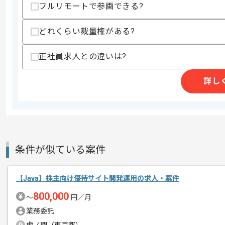
フルリモートで参画できる?
どれくらい裁量権がある?
商談回数
1回
その他募集要項
募集人数
1人
正社員求人との違いは?
作業開始日
2026/05/18
詳し
酒類、食品の卸売及びそれに伴う商品の
エージェントからのコ
を展開している企業でございます。
メント
今回は基幹会計システム開発運用保守案
条件が似ている案件
Javaを用いた開発経験を活かしたい方
【Java】株主向け優待サイト開発運用の求人・案件
基本的には一部リモートでの作業を見込
800,000
〜
円／月
業務委託