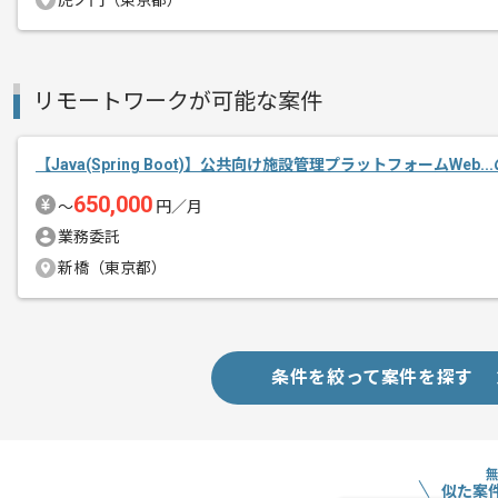
虎ノ門（東京都）
リモートワークが可能な案件
【Java(Spring Boot)】公共向け施設管理プラットフォームWeb.
650,000
〜
円／月
業務委託
新橋（東京都）
条件を絞って案件を探す
似た案