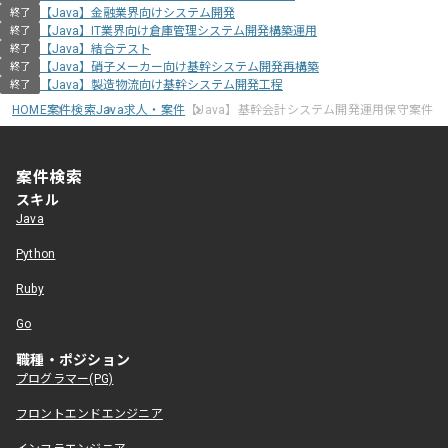
【Java】金融業界向けシステム開発
終了
【Java】IT業界向け倉庫管理システム開発構築運用
終了
【Java】結合テスト
終了
【Java】硝子メーカー向け基幹システム開発再構築
終了
【Java】製造物流向け基幹システム開発工程
終了
HOME
案件検索
Java求人・案件
【Java】基幹会計システム開発運用保守案件
案件検索
スキル
Java
Python
Ruby
Go
職種・ポジション
プログラマー(PG)
フロントエンドエンジニア