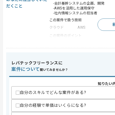
-会計基幹システムの企画、開発
だくこと
-AWSを活用した運用保守
-社内情報システムの担当者
この案件で扱う技術
クラウド
AWS
この案件のポイント
業務内容
社内システム開発
担当領域/システ
基幹業務システム
ム
特徴
20代活躍中 , 30代活躍中
レバテックフリーランスに
案件について
聞いてみませんか？
求めるスキル
知りたい
スキル
・Javaを用いたWebアプリケーション
自分のスキルでどんな案件がある?
・システム開発における要件定義経験
スキルに不安がある方へ
自分の経験で単価はいくらになる?
上記に似た経験やスキルをお持ちであれば申