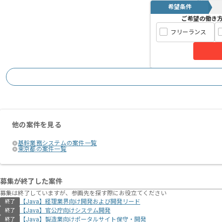
希望条件
ご希望の働き
フリーランス
他の案件を見る
基幹業務システムの案件一覧
東京都の案件一覧
募集が終了した案件
募集は終了していますが、参画先を探す際にお役立てください
【Java】経理業界向け開発および開発リード
終了
【Java】官公庁向けシステム開発
終了
【Java】製造業向けポータルサイト保守・開発
終了