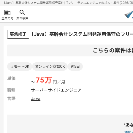
【Java】基幹会計システム開発運用保守案件| ITフリーランスエンジニアの求人・案件(2026/08/
企業の方
案件検索
【Java】基幹会計システム開発運用保守のフリ
募集終了
こちらの案件は
リモートOK
オンライン商談OK
週5日
単価
75
万
〜
円／月
職種
サーバーサイドエンジニア
言語
Java
あ