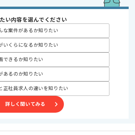
orm等のIaC実装経験
SI業界での開発経験
quest提出経験
たい内容を選んでください
であれば申し込み可能なケースもございます！まずはお気軽にご相談ください！
んな案件があるか知りたい
Server
がいくらになるか知りたい
画できるか知りたい
があるのか知りたい
開発
システム
と正社員求人の違いを知りたい
 , 20代活躍中 , 30代活躍中
詳しく聞いてみる