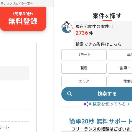
ーランスクリエイター案件
\
簡単30秒
/
案件
探す
を
無料登録
現在公開中の案件は
2736
件
検索できる条件はこちら
リモート
単
職種
言語・
エリア
稼働
検索する
AI検索を使ってみる
簡単30秒 無料サポー
モート
フリーランスの経験はございま