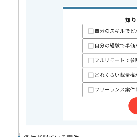
・BicepやTerraf
・金融や保険または
・OSSへのPull Re
知り
※上記に似た経験やスキルをお持ち
自分のスキルでど
OS
Windows 
この案件で扱う技術
Webサーバー
IIS
自分の経験で単価
開発ツール
GitHub
フルリモートで参
業界
損害保険
この案件のポイント
どれくらい裁量権
業務内容
システム
担当領域/システム
基幹業務
フリーランス案件
特徴
参画実績あり
担当者より
レバテックでの実績がある企業の案件でございます。