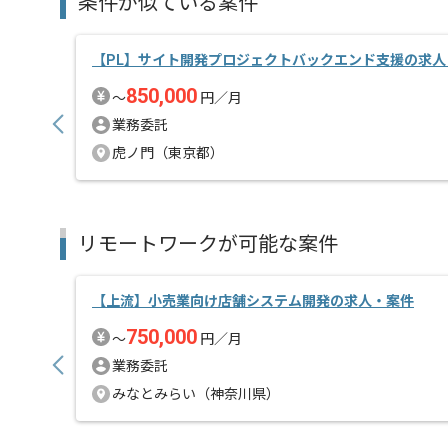
条件が似ている案件
上流の経験を活かすことができます。
複数案件を保有している企業ですので、
ご経験と実績に応じて別案件のご提案も差し上げる場
【PL】サイト開発プロジェクトバックエンド支援の求人
新しいアイディアや技術を積極的に導入し、
経験豊富なメンバーと成長が出来る環境でございます
850,000
〜
円／月
スキルアップされたい方、長期的に参画されたい方に
業務委託
リモート作業を導入しております。
虎ノ門（東京都）
リモートワークが可能な案件
【上流】小売業向け店舗システム開発の求人・案件
750,000
〜
円／月
業務委託
みなとみらい（神奈川県）