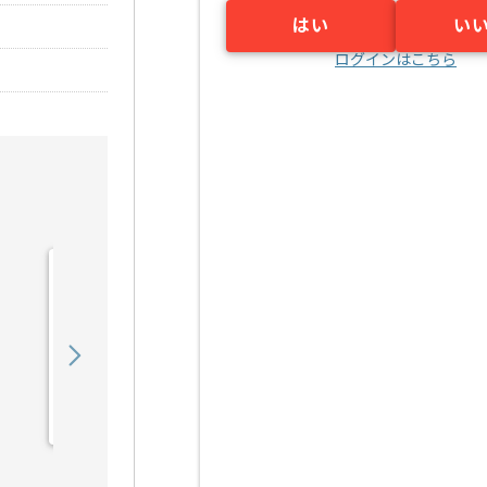
はい
い
ログインはこちら
【上流/コンサル】銀行向
け財務会計システム導入支
援の求人・案件
850,000
〜
円／月
業務委託
六本木一丁目（東京都）