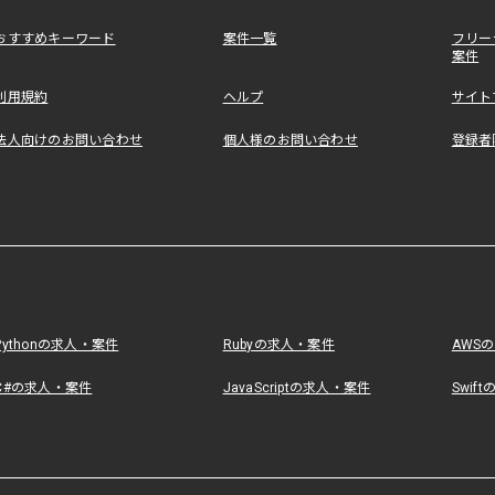
おすすめキーワード
案件一覧
フリー
案件
利用規約
ヘルプ
サイト
法人向けのお問い合わせ
個人様のお問い合わせ
登録者
Pythonの求人・案件
Rubyの求人・案件
AWS
C#の求人・案件
JavaScriptの求人・案件
Swif