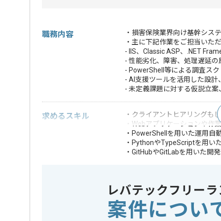
・損害保険業界向け基幹システムに
職務内容
・主に下記作業をご担当いた
- IIS、Classic ASP、.NE
- 性能劣化、障害、処理遅延
- PowerShell等による調
- AI支援ツールを活用した設
- 未定義課題に対する仮説立
・クライアントヒアリングも
求めるスキル
・Webアプリケーションや作業
・PowerShellを用いた運
・PythonやTypeScriptを
・GitHubやGitLabを用いた開
・Windows ServerやIISやClass
いずれかの運用障害対応経験(
・IISやClassi
レバテックフリーラ
・WinDbgやPerf
案件につい
・10台以上のサーバ
・Application I
歓迎スキル