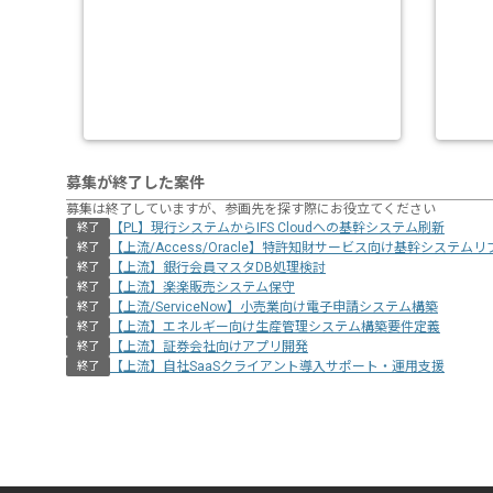
募集が終了した案件
募集は終了していますが、参画先を探す際にお役立てください
【PL】現行システムからIFS Cloudへの基幹システム刷新
終了
【上流/Access/Oracle】特許知財サービス向け基幹システム
終了
【上流】銀行会員マスタDB処理検討
終了
【上流】楽楽販売システム保守
終了
【上流/ServiceNow】小売業向け電子申請システム構築
終了
【上流】エネルギー向け生産管理システム構築要件定義
終了
【上流】証券会社向けアプリ開発
終了
【上流】自社SaaSクライアント導入サポート・運用支援
終了