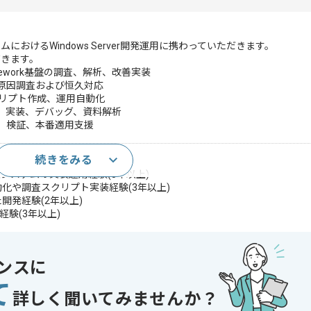
おけるWindows Server開発運用に携わっていただきます。
だきます。
T Framework基盤の調査、解析、改善実装
の原因調査および恒久対応
査スクリプト作成、運用自動化
計、実装、デバッグ、資料解析
案、検証、本番適用支援
続きをみる
しくは要件定義経験
システムの実装運用経験(5年以上)
用自動化や調査スクリプト実装経験(3年以上)
用いた開発経験(2年以上)
発経験(3年以上)
ic ASPやhttp://ASP.NETまたは.NET Framework
3年以上)
c ASPやCOM+またはDCOM環境での本番障害調査や性能改善経験
ンスに
ViewやETWまたはSysinternals等を用いた解析経験
て
群に対するPowerShell並列実行や自動採取経験
詳しく聞いてみませんか？
nsightsやLog AnalyticsまたはKQLを用いたログ調査経験