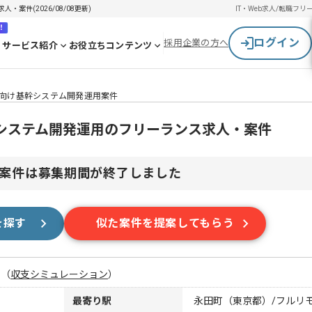
案件(2026/08/08更新)
IT・Web求人/転職
フリ
！
ログイン
採用企業の方へ
サービス紹介
お役立ちコンテンツ
向け基幹システム開発運用案件
システム開発運用のフリーランス求人・案件
案件は募集期間が終了しました
を探す
似た案件を提案してもらう
月
（
収支シミュレーション
）
最寄り駅
永田町（東京都）/フルリ