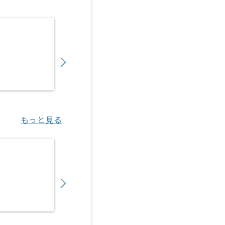
【上流/コンサル】銀行向け財務会計システム
850,000
〜
円／月
業務委託
六本木一丁目（東京都）
もっと見る
【上流】生保向け新契約システム開発保守の
700,000
〜
円／月
業務委託
大崎（東京都）