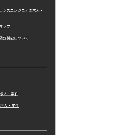
ランスエンジニアの求人・
マップ
限定機能について
の求人・案件
tの求人・案件