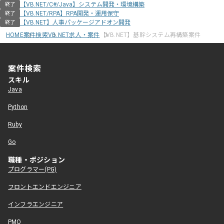
【VB.NET/C#/Java】システム開発・環境構築
終了
【VB.NET/RPA】RPA開発・運用保守
終了
【VB.NET】人事パッケージアドオン開発
終了
HOME
案件検索
VB.NET求人・案件
【VB.NET】基幹システム再構築案件
案件検索
スキル
Java
Python
Ruby
Go
職種・ポジション
プログラマー(PG)
フロントエンドエンジニア
インフラエンジニア
PMO