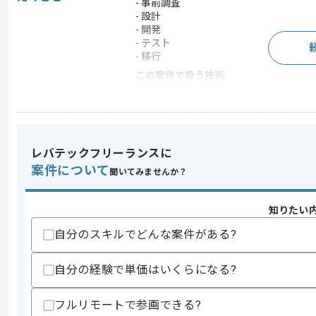
- 事前調査
- 設計
- 開発
- テスト
- 移行
この案件で扱う技術
DB
SQL Server , Oracle
求めるスキル
レバテックフリーランスに
スキル
案件について
・VB.NETを用いた開発、調査、分析経
聞いてみませんか？
・オープン系システムの機能解析
・SQLServerまたはOracleを用いた経験
知りたい
歓迎スキル
自分のスキルでどんな案件がある?
・生産管理システムの知識
・既存ホストシステムの機能およびイン
・事前調査~設計~開発~テスト~移行ま
自分の経験で単価はいくらになる?
スキルに不安がある方へ
フルリモートで参画できる?
上記に似た経験やスキルをお持ちであれば申