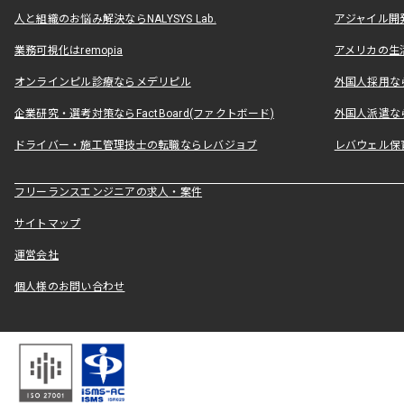
人と組織のお悩み解決ならNALYSYS Lab.
アジャイル開発なら
業務可視化はremopia
アメリカの生活
オンラインピル診療ならメデリピル
外国人採用ならLe
企業研究・選考対策ならFactBoard(ファクトボード)
外国人派遣なら
ドライバー・施工管理技士の転職ならレバジョブ
レバウェル保
フリーランスエンジニアの求人・案件
サイトマップ
運営会社
個人様のお問い合わせ