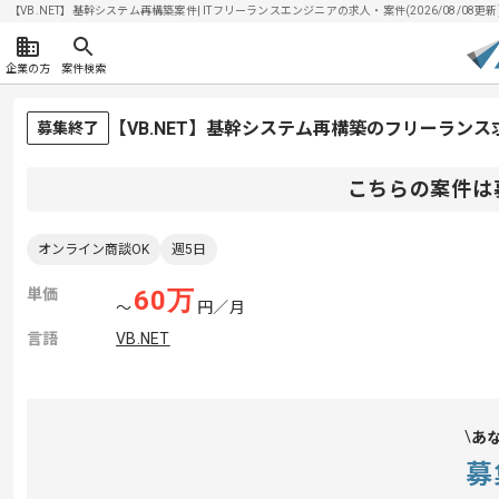
【VB.NET】基幹システム再構築案件| ITフリーランスエンジニアの求人・案件(2026/08/08更新
企業の方
案件検索
【VB.NET】基幹システム再構築のフリーラン
募集終了
こちらの案件は
オンライン商談OK
週5日
単価
60
万
〜
円／月
言語
VB.NET
あ
募