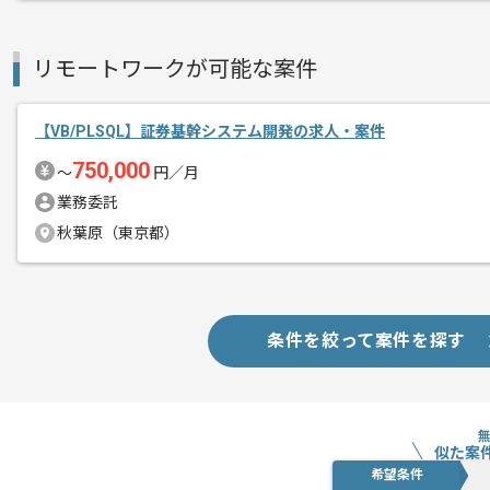
取引実績のある企業の案件です。
これまでの経験を活かしてご活躍いただ
リモートワークが可能な案件
長期案件ですので腰を据えて作業された
ぜひ一度、ご商談で雰囲気を掴んでいた
【VB/PLSQL】証券基幹システム開発の求人・案件
750,000
〜
円／月
業務委託
秋葉原（東京都）
条件を絞って案件を探す
似た案
希望条件