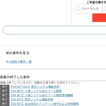
ご希望の働き
フリーランス
他の案件を見る
大阪府の案件一覧
募集が終了した案件
募集は終了していますが、参画先を探す際にお役立てください
【VB.NET/SQL】既存システム機能改修
終了
【VB.NET】人事システム向けツール開発
終了
【VB.NET】人事システム向けツール開発環境構築
終了
【VB.NET】既存システム機能改修
終了
【VB.NET】自治体向けパッケージ保守および改修開発
終了