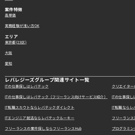
案件特徴
高単価
実務経験が浅い方OK
エリア
東京都(23区)
大阪
愛知
レバレジーズグループ関連サイト一覧
ITの仕事探しはレバテック
クリエイター
ITの仕事探しはレバテック（フリーランス向けサービス紹介）
ITの仕事探
IT転職スカウトならレバテックダイレクト
IT転職なら
ITエンジニア就活ならレバテックルーキー
フリーランス
フリーランスの案件探しならフリーランスHub
プログラミン