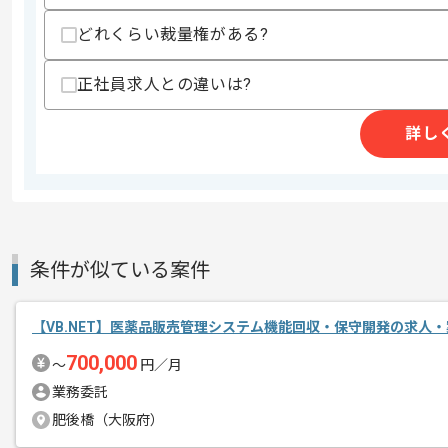
どれくらい裁量権がある?
精算条件
有
正社員求人との違いは?
精算・お支払い
精算基準時間
140時間〜180時間
詳し
支払いサイト
15日
商談回数
1回
その他募集要項
募集人数
2人
条件が似ている案件
作業開始日
2026/07/01
【VB.NET】医薬品販売管理システム機能回収・保守開発の求人・
700,000
リモートワーク：立ち上がり1ヶ月ほど
〜
円／月
エージェントからのコ
す。
業務委託
メント
※立ち上がり期間やリモート頻度は習熟
肥後橋（大阪府）