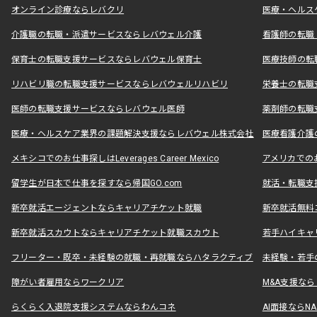
オンライン診療ならレバクリ
医療・ヘルス
介護職の転職・派遣サービスならレバウェル介護
看護師の転職
保育士の転職支援サービスならレバウェル保育士
医療技師の転
リハビリ職の転職支援サービスならレバウェルリハビリ
栄養士の転職
医師の転職支援サービスならレバウェル医師
薬剤師の転職
医療・ヘルスケア業界の課題解決支援ならレバウェル株式会社
医療看護介護の
メキシコでのお仕事探しはLeverages Career Mexico
アメリカでのお仕事
留学生が日本で仕事を探すなら帰国GO.com
就活・転職支
新卒就活エージェントならキャリアチケット就職
新卒就活無料
新卒就活スカウトならキャリアチケット就職スカウト
若手ハイキャ
フリーター・既卒・未経験の就職・再就職ならハタラクティブ
未経験・若手
障がい者雇用ならワークリア
M&A支援な
らくらく入退院支援システムならわんコネ
AI面接ならNAL