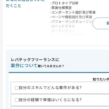
-プロトタイプ分析
だくこと
-実装仕様策定
-コンポーネント設計及び実装
-ページや機能設計及び実装
-パフォーマンスチューニング
-ユニットテスト
-コードレビュー
-テーブル追加及び設計
この案件で扱う技術
DB
MySQL
フレームワーク
Laravel
レバテックフリーランスに
クラウド
AWS
案件について
聞いてみませんか？
開発ツール
GitHub , Docker
この案件のポイント
知りたい
業界
医療･福祉
自分のスキルでどんな案件がある?
業務内容
追加開発 , 自社製品開
自分の経験で単価はいくらになる?
担当領域/システ
基幹業務システム
ム