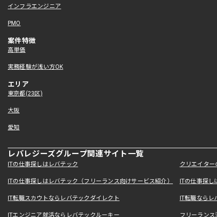
インフラエンジニア
PMO
案件特徴
高単価
実務経験が浅い方OK
エリア
東京都(23区)
大阪
愛知
レバレジーズグループ関連サイト一覧
ITの仕事探しはレバテック
クリエイター
ITの仕事探しはレバテック（フリーランス向けサービス紹介）
ITの仕事探
IT転職スカウトならレバテックダイレクト
IT転職なら
ITエンジニア就活ならレバテックルーキー
フリーランス