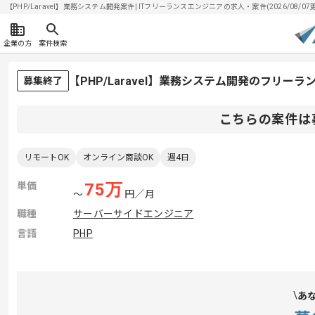
【PHP/Laravel】業務システム開発案件| ITフリーランスエンジニアの求人・案件(2026/08/07
企業の方
案件検索
【PHP/Laravel】業務システム開発のフリー
募集終了
こちらの案件は
リモートOK
オンライン商談OK
週4日
単価
75
万
〜
円／月
職種
サーバーサイドエンジニア
言語
PHP
あ