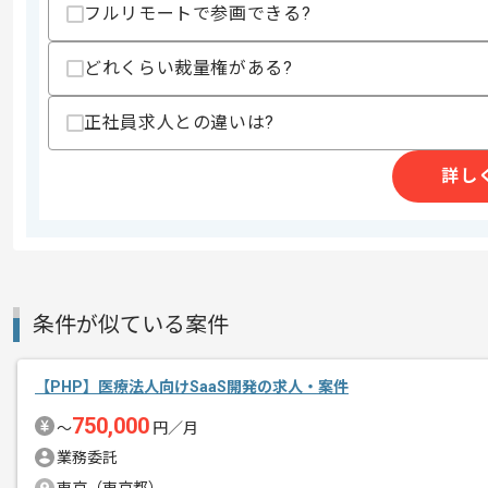
特徴
参画実績あり , 20代活躍
フルリモートで参画できる?
どれくらい裁量権がある?
求めるスキル
スキル
正社員求人との違いは?
・REST APIの開発経験(3年以上)
・PHP及びLaravelを用いた開発経験(3年
・Linux環境におけるの開発経験(1年以上
詳し
・Nuxt及びVue.jsを用いた開発経験(1年
・JavaScriptを用いた開発経験(2年以上)
・ユニットテスト及びE2Eテストの実装
・データベース設計経験
歓迎スキル
・UMLまたはシーケンス図等を用いた設
条件が似ている案件
・チームリードまたはサブリード経験
・保守開発経験
・PHPまたはNuxtのバージョンアップ
【PHP】医療法人向けSaaS開発の求人・案件
・マイクロサービスの経験
・ドメイン駆動設計の経験
750,000
〜
円／月
業務委託
スキルに不安がある方へ
上記に似た経験やスキルをお持ちであれば申