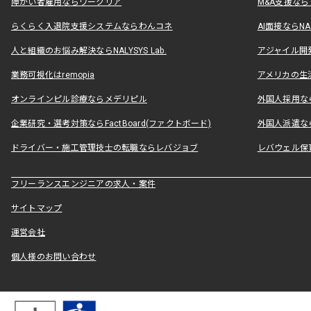
障がい者雇用ならワークリア
M&A支援な
らくらく入退院支援システムならわんコネ
AI面接ならNAL
人と組織のお悩み解決ならNALYSYS Lab.
アジャイル開発なら
業務可視化はremopia
アメリカの生活
オンラインピル診療ならメデリピル
外国人採用ならLe
企業研究・選考対策ならFactBoard(ファクトボード)
外国人派遣なら
ドライバー・施工管理技士の転職ならレバジョブ
レバウェル保
フリーランスエンジニアの求人・案件
サイトマップ
運営会社
個人様のお問い合わせ