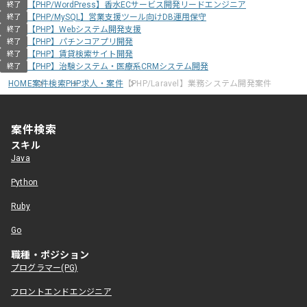
【PHP/WordPress】香水ECサービス開発リードエンジニア
終了
【PHP/MySQL】営業支援ツール向けDB運用保守
終了
【PHP】Webシステム開発支援
終了
【PHP】パチンコアプリ開発
終了
【PHP】賃貸検索サイト開発
終了
【PHP】治験システム・医療系CRMシステム開発
終了
HOME
案件検索
PHP求人・案件
【PHP/Laravel】業務システム開発案件
案件検索
スキル
Java
Python
Ruby
Go
職種・ポジション
プログラマー(PG)
フロントエンドエンジニア