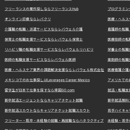
フリーランスの案件探しならフリーランスHub
プログラミン
オンライン診療ならレバクリ
医療・ヘルス
介護職の転職・派遣サービスならレバウェル介護
看護師の転職
保育士の転職支援サービスならレバウェル保育士
医療技師の転
リハビリ職の転職支援サービスならレバウェルリハビリ
栄養士の転職
医師の転職支援サービスならレバウェル医師
薬剤師の転職
医療・ヘルスケア業界の課題解決支援ならレバウェル株式会社
医療看護介護の
メキシコでのお仕事探しはLeverages Career Mexico
アメリカでのお仕事
留学生が日本で仕事を探すなら帰国GO.com
就活・転職支
新卒就活エージェントならキャリアチケット就職
新卒就活無料
新卒就活スカウトならキャリアチケット就職スカウト
若手ハイキャ
フリーター・既卒・未経験の就職・再就職ならハタラクティブ
未経験・若手