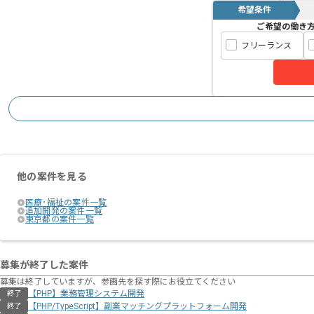
福祉ドメインをメインに、様々なプロダ
希望条件
0→1が得意な方におすすめな環境になり
ご希望の働き
フリーランス
レバテック経由での参画実績も豊富で、
雰囲気が良くスキルアップにも繋がる企
ぜひご検討いただけましたら幸いです。
現状、地方フルリモートでの作業が可能
他の案件を見る
医療･福祉の案件一覧
追加開発の案件一覧
東京都の案件一覧
募集が終了した案件
募集は終了していますが、参画先を探す際にお役立てください
【PHP】業務管理システム開発
終了
【PHP/TypeScript】副業マッチングプラットフォーム開発
終了