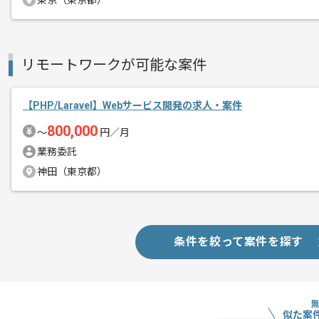
東京（東京都）
精算条件
有
リモートワークが可能な案件
精算・お支払い
精算基準時間
140時間〜180時間
支払いサイト
15日
【PHP/Laravel】Webサービス開発の求人・案件
800,000
〜
円／月
業務委託
商談回数
1回
神田（東京都）
その他募集要項
募集人数
3人
作業開始日
2026/07/01
条件を絞って案件を探す
社会福祉系サービスを数多く作っており
エージェントからのコ
社会貢献度の高いベンチャー企業の案件
メント
似た案