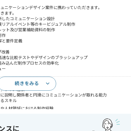
ミュニケーションデザイン案件に携わっていただきます。
だきます。
断したコミュニケーション設計
模リアルイベント等のキービジュアル制作
レット及び営業補助資料の制作
制作
解と要件定義
ブ改善
高速な比較テストやデザインのブラッシュアップ
に組み込んだ制作プロセスの効率化
ュー
続きをみる
デザインの実務経験(5年以上)
たデザイン経験
的に説明し関係者と円滑にコミュニケーションが取れる能力
せるスキル
スや人材領域における制作経験
を基にしたWebサイトや広告の改善経験
ルを用いた実装まで含めた高速なサイト公開や改善スキル
制作フローに組み込み生産性を高めた経験
ンスに
本質的課題や要求を把握するための調査や分析の経験