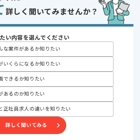
て
への適切なレビューの経験
詳しく聞いてみませんか？
であれば申し込み可能なケースもございます！まずはお気軽にご相談ください！
 , Git
たい内容を選んでください
ックデザイン
んな案件があるか知りたい
 , 20代活躍中 , 30代活躍中
がいくらになるか知りたい
画できるか知りたい
を
があるのか知りたい
ある一次情報の価値を届けております。
と正社員求人の違いを知りたい
ます。
詳しく聞いてみる
オススメの案件です。