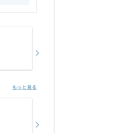
【TypeScript/AWS】大手コンビニチェ
730,000
〜
円／月
業務委託
浜松町（東京都）
もっと見る