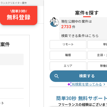
ーランスクリエイター案件
\
簡単30秒
/
案件
探す
を
無料登録
現在公開中の案件は
2733
件
検索できる条件はこちら
・案件
リモート
単
職種
言語・
エリア
稼働
検索する
AI検索を使ってみる
簡単30秒 無料サポー
ート
フリーランスの経験はございま