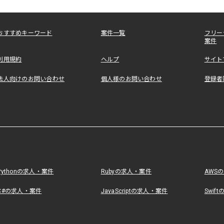
おすすめキーワード
案件一覧
フリー
案件
利用規約
ヘルプ
サイト
法人向けのお問い合わせ
個人様のお問い合わせ
登録者
Pythonの求人・案件
Rubyの求人・案件
AWS
C#の求人・案件
JavaScriptの求人・案件
Swif