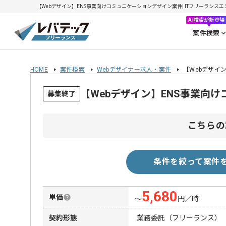
【Webデザイン】ENS事業向けコミュニケーションデザイン案件| ITフリーランスエンジ
AI検索が新登場
案件検索
HOME
案件検索
Webデザイナー求人・案件
【Webデザイ
【Webデザイン】ENS事業向
募集終了
こちらの
条件を絞って案件
5,680
単価
〜
円／時
契約形態
業務委託（フリーランス）