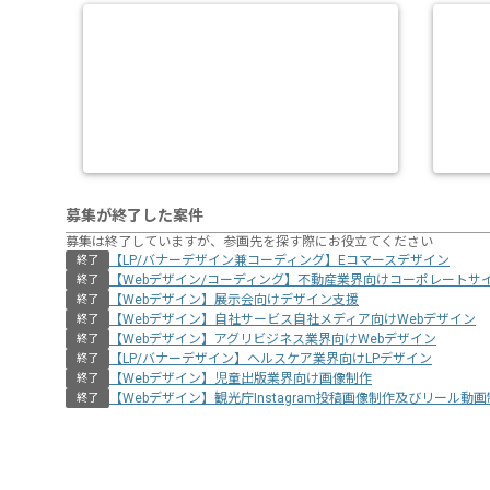
募集が終了した案件
募集は終了していますが、参画先を探す際にお役立てください
【LP/バナーデザイン兼コーディング】Eコマースデザイン
終了
【Webデザイン/コーディング】不動産業界向けコーポレートサ
終了
【Webデザイン】展示会向けデザイン支援
終了
【Webデザイン】自社サービス自社メディア向けWebデザイン
終了
【Webデザイン】アグリビジネス業界向けWebデザイン
終了
【LP/バナーデザイン】ヘルスケア業界向けLPデザイン
終了
【Webデザイン】児童出版業界向け画像制作
終了
【Webデザイン】観光庁Instagram投稿画像制作及びリール動
終了