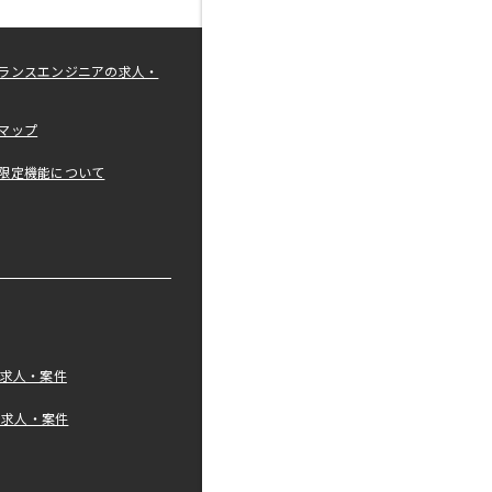
ランスエンジニアの求人・
マップ
限定機能について
の求人・案件
tの求人・案件