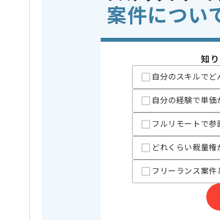
案件につい
・他のデザイナー
※上記に似た経験やスキルをお持ち
開発ツール
この案件で扱う技術
WordPress
知り
業務内容
グラフィ
この案件のポイント
自分のスキルでど
特徴
参画実績あり
自分の経験で単価
フルリモートで参
担当者より
国内外の多くの知見を繋ぐナレッジプラットフォーム
どれくらい裁量権
運営している企業でございます。
Webでは到達できない個人の体験や未言語化の情報で
フリーランス案件
新しいアイディアや技術を積極的に導入しており
経験豊富なクリエイターと成長が出来る環境でござい
スキルアップされたい方や長期的に参画されたい方に
基本的には一部リモート作業を見込んでおります。