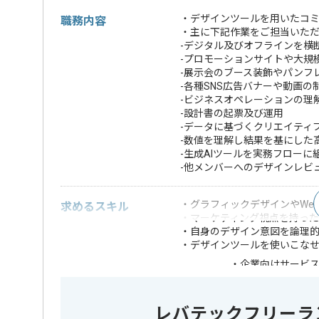
・デザインツールを用いたコ
職務内容
・主に下記作業をご担当いた
-デジタル及びオフラインを横
-プロモーションサイトや大規
-展示会のブース装飾やパンフ
-各種SNS広告バナーや動画の
-ビジネスオペレーションの理
-設計書の起票及び運用
-データに基づくクリエイティ
-数値を理解し結果を基にした
-生成AIツールを実務フロー
-他メンバーへのデザインレビ
・グラフィックデザインやWeb
求めるスキル
・マーケティング視点を持っ
・自身のデザイン意図を論理
・デザインツールを使いこな
・企業向けサービ
・数値を理解し結果
・ノーコードツー
歓迎スキル
・生成AIを実務の
レバテックフリーラ
・制作物における