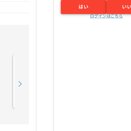
はい
い
ログインはこちら
【TypeScript/AWS】大手
コンビニチェーン次世代
店...の求人・案件
730,000
〜
円／月
業務委託
浜松町（東京都）