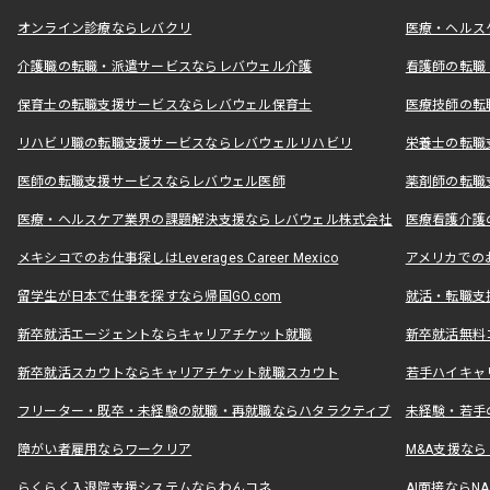
オンライン診療ならレバクリ
医療・ヘルス
介護職の転職・派遣サービスならレバウェル介護
看護師の転職
保育士の転職支援サービスならレバウェル保育士
医療技師の転
リハビリ職の転職支援サービスならレバウェルリハビリ
栄養士の転職
医師の転職支援サービスならレバウェル医師
薬剤師の転職
医療・ヘルスケア業界の課題解決支援ならレバウェル株式会社
医療看護介護の
メキシコでのお仕事探しはLeverages Career Mexico
アメリカでのお仕事
留学生が日本で仕事を探すなら帰国GO.com
就活・転職支
新卒就活エージェントならキャリアチケット就職
新卒就活無料
新卒就活スカウトならキャリアチケット就職スカウト
若手ハイキャ
フリーター・既卒・未経験の就職・再就職ならハタラクティブ
未経験・若手
障がい者雇用ならワークリア
M&A支援な
らくらく入退院支援システムならわんコネ
AI面接ならNAL