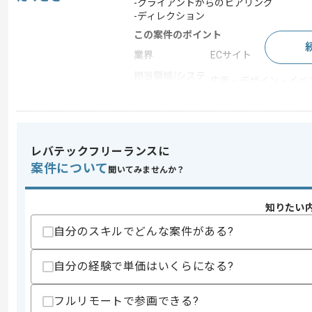
-クライアントからのヒアリング
-ディレクション
この案件のポイント
業界
ECサイト
担当領域/システ
広告・デザイン・イベ
ム
特徴
20代活躍中 , 30代活躍
レバテックフリーランスに
求めるスキル
案件について
聞いてみませんか？
スキル
・楽天等モールのLP作成経験
・ディレクション経験
知りたい
スキルに不安がある方へ
自分のスキルでどんな案件がある?
上記に似た経験やスキルをお持ちであれば申
自分の経験で単価はいくらになる?
商談回数
1回
フルリモートで参画できる?
その他募集要項