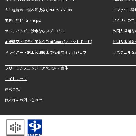
人と組織のお悩み解決ならNALYSYS Lab.
アジャイル開発なら
業務可視化はremopia
アメリカの生活
オンラインピル診療ならメデリピル
外国人採用ならLe
企業研究・選考対策ならFactBoard(ファクトボード)
外国人派遣なら
ドライバー・施工管理技士の転職ならレバジョブ
レバウェル保
フリーランスエンジニアの求人・案件
サイトマップ
運営会社
個人様のお問い合わせ