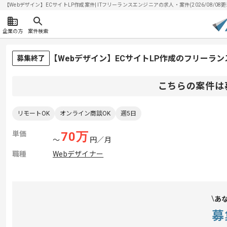
【Webデザイン】ECサイトLP作成案件| ITフリーランスエンジニアの求人・案件(2026/08/08更
企業の方
案件検索
【Webデザイン】ECサイトLP作成のフリーラ
募集終了
こちらの案件は
リモートOK
オンライン商談OK
週5日
単価
70
万
〜
円／月
職種
Webデザイナー
あ
募