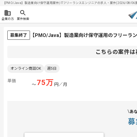
【PMO/Java】製造業向け保守運用案件| ITフリーランスエンジニアの求人・案件(2026/08/06
企業の方
案件検索
【PMO/Java】製造業向け保守運用のフリーラ
募集終了
こちらの案件は
オンライン商談OK
週5日
単価
75
万
〜
円／月
あ
募