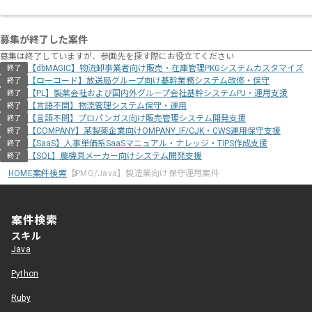
募集が終了した案件
募集は終了していますが、参画先を探す際にお役立てください
【dbMAGIC】物流卸事業者向け販売・在庫管理PKGシステムカスタマイズ
終了
【ローコード】放送局グループ向け基幹業務システム改修・保守
終了
【PL】製薬会社および国内外グループ会社基幹システムPJ・運用支援
終了
【言語不問】物流管理システム保守・運用
終了
【言語不問】プロパンガス向け販売管理システム開発支援
終了
【COMPANY】某製薬企業向けOMPANY_IF/CJK・CWS運用保守支援
終了
【SaaS】人事単価系SaaSマニュアル・ナレッジ・TIPS作成支援
終了
【SQL】農機具メーカー向けシステム開発支援
終了
HOME
案件検索
【PMO/Java】製造業向け保守運用案件
案件検索
スキル
Java
Python
Ruby