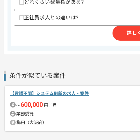
どれくらい裁量権がある?
レバテックでの実績がある企業の案件で
リーダーとしての開発経験を活かすこと
正社員求人との違いは?
複数案件を保有している企業ですので、
詳し
ご経験と実績に応じてスライド案件のご
新しいアイディアや技術を積極的に導入
経験豊富なエンジニアと成長が出来る環
スキルアップされたい方、長期的に参画
条件が似ている案件
【言語不問】システム刷新の求人・案件
600,000
〜
円／月
業務委託
梅田（大阪府）