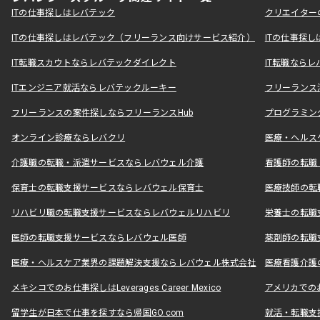
ITの仕事探しはレバテック
クリエイター
ITの仕事探しはレバテック（フリーランス向けサービス紹介）
ITの仕事探
IT転職スカウトならレバテックダイレクト
IT転職なら
ITエンジニア就活ならレバテックルーキー
フリーランス
フリーランスの案件探しならフリーランスHub
プログラミン
オンライン診療ならレバクリ
医療・ヘルス
介護職の転職・派遣サービスならレバウェル介護
看護師の転職
保育士の転職支援サービスならレバウェル保育士
医療技師の転
リハビリ職の転職支援サービスならレバウェルリハビリ
栄養士の転職
医師の転職支援サービスならレバウェル医師
薬剤師の転職
医療・ヘルスケア業界の課題解決支援ならレバウェル株式会社
医療看護介護の
メキシコでのお仕事探しはLeverages Career Mexico
アメリカでのお仕事
留学生が日本で仕事を探すなら帰国GO.com
就活・転職支