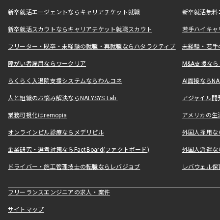
新卒就活エージェントならキャリアチケット就職
新卒就活無料
新卒就活スカウトならキャリアチケット就職スカウト
若手ハイキャ
フリーター・既卒・未経験の就職・再就職ならハタラクティブ
未経験・若手
障がい者雇用ならワークリア
M&A支援な
らくらく入退院支援システムならわんコネ
AI面接ならNAL
人と組織のお悩み解決ならNALYSYS Lab.
アジャイル開発なら
業務可視化はremopia
アメリカの生活
オンラインピル診療ならメデリピル
外国人採用ならLe
企業研究・選考対策ならFactBoard(ファクトボード)
外国人派遣なら
ドライバー・施工管理技士の転職ならレバジョブ
レバウェル保
フリーランスエンジニアの求人・案件
サイトマップ