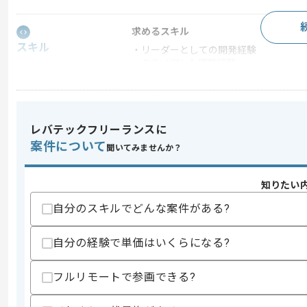
求めるスキル
スキル
・リーダーとしての開発経験
・クライアント調整経験
・保守運用経験
スキルに不安がある方へ
上記に似た経験やスキルをお持ちであれば申
レバテックフリーランスに
案件について
聞いてみませんか？
商談回数
1回
知りたい
その他募集要項
募集人数
1人
自分のスキルでどんな案件がある?
作業開始日
2026/06/15
自分の経験で単価はいくらになる?
週5日常駐での作業を想定しております
フルリモートで参画できる?
エージェントからのコ
メント