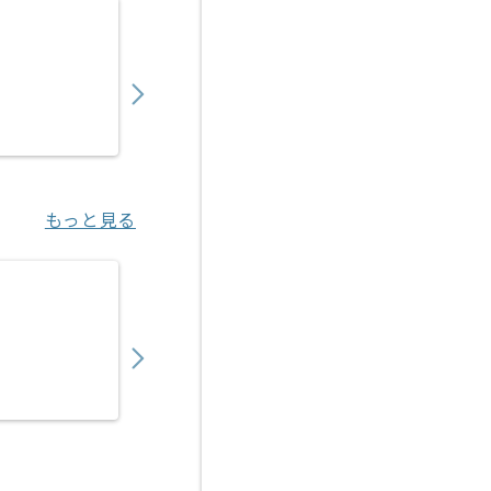
【Rudy/PHP/React】Webサービス開発の求
900,000
〜
円／月
業務委託
六本木（東京都）
もっと見る