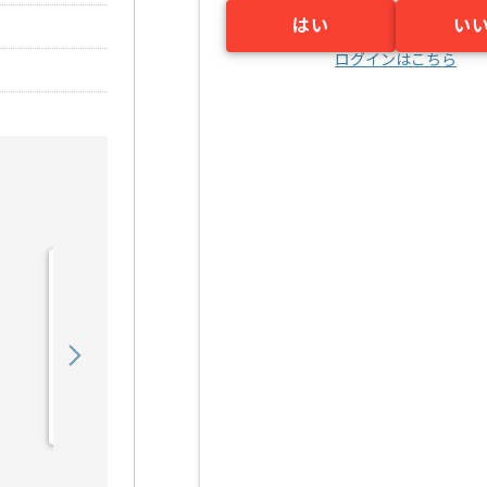
はい
い
ログインはこちら
【Rudy/PHP/React】Web
サービス開発の求人・案件
900,000
〜
円／月
業務委託
六本木（東京都）