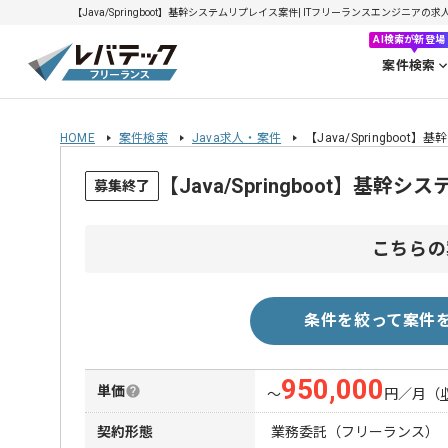
【Java/Springboot】基幹システムリプレイス案件| ITフリーランスエンジニアの求人・
AI検索が新登場
案件検索
HOME
案件検索
Java求人・案件
【Java/Springboo
【Java/Springboot】
募集終了
こちらの
条件を絞って案件
950,000
単価
〜
円／月
（
契約形態
業務委託（フリーランス）