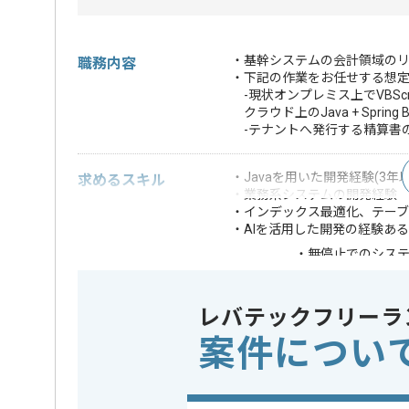
・基幹システムの会計領域の
職務内容
・下記の作業をお任せする想
-現状オンプレミス上でVBSc
クラウド上のJava + Spri
-テナントへ発行する精算書
・Javaを用いた開発経験(3年以
求めるスキル
・業務系システムの開発経験
・インデックス最適化、テーブ
・AIを活用した開発の経験あ
・無停止でのシス
・VBScriptでの開
歓迎スキル
・会計や経理ドメ
・Dockerや Kube
レバテックフリーラ
※上記に似た経験やスキルをお持ち
案件につい
フレームワーク
Spring Bo
この案件で扱う技術
DB
SQL Serv