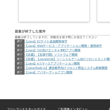
募集が終了した案件
募集は終了していますが、参画先を探す際にお役立てください
【Java】ECサイト追加開発保守
終了
【Java】Webサービス・アプリケーション開発・運用保守
終了
【Java】ToC向けエンタメ予約アプリ開発
終了
【派遣】【言語不問】ソフトウェア開発
終了
【派遣】【JavaScript】ソーシャルゲーム向けフロントエンド開
終了
【Java】eコマースアプリケーション開発
終了
【Java/Node.js】通信業界向けフロント照会システム刷新開発
終了
【Java】アバターゲームアプリ開発
終了
フリーランススタートガイド
ご利用者インタビュー