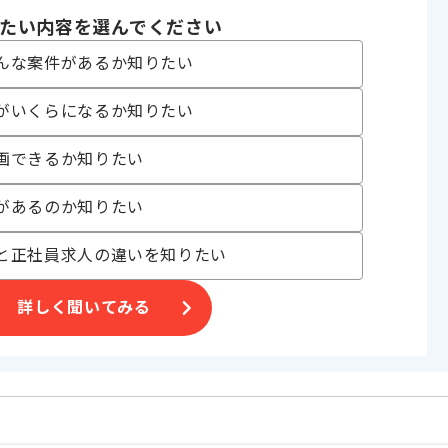
Docker
たい内容を選んでください
んな案件があるか知りたい
, 追加開発 , アプリ開発
がいくらになるか知りたい
ジェクト
画できるか知りたい
〜180時間
があるのか知りたい
と正社員求人の違いを知りたい
詳しく聞いてみる
ーディネートアプリの
。
す。