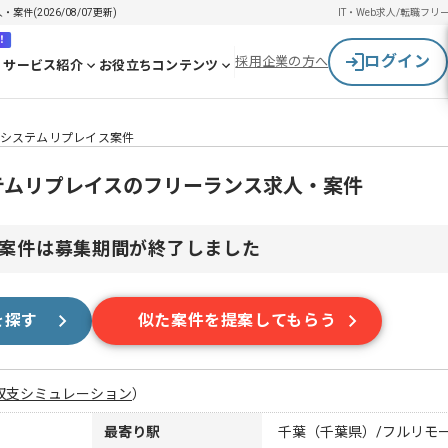
案件(2026/08/07更新)
IT・Web求人/転職
フリ
！
ログイン
採用企業の方へ
サービス紹介
お役立ちコンテンツ
t】基幹システムリプレイス案件
基幹システムリプレイスのフリーランス求人・案件
案件は募集期間が終了しました
を探す
似た案件を提案してもらう
収支シミュレーション
）
最寄り駅
千葉（千葉県）/フルリモ