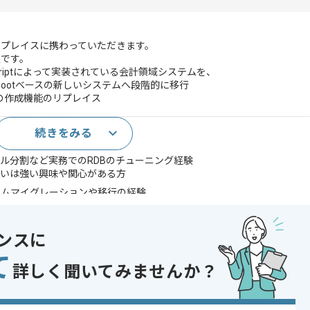
リプレイスに携わっていただきます。
定です。
riptによって実装されている会計領域システムを、
ng Bootベースの新しいシステムへ段階的に移行
の作成機能のリプレイス
続きをみる
上)
ル分割など実務でのRDBのチューニング経験
るいは強い興味や関心がある方
テムマイグレーションや移行の経験
発経験
インの知識または実務経験
rnetes を用いた開発経験
ンスに
であれば申し込み可能なケースもございます！まずはお気軽にご相談ください！
て
詳しく聞いてみませんか？
ot
er