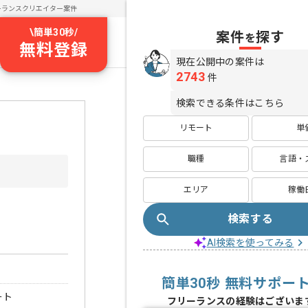
ーランスクリエイター案件
\
簡単30秒
/
案件
探す
を
無料登録
現在公開中の案件は
2743
件
検索できる条件はこちら
リモート
単
職種
言語・
エリア
稼働
検索する
AI検索を使ってみる
簡単30秒 無料サポー
ート
フリーランスの経験はございま