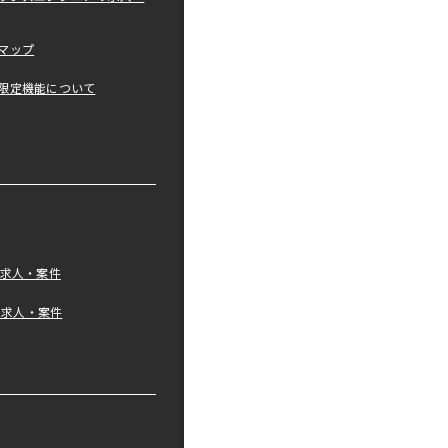
マップ
限定機能について
の求人・案件
tの求人・案件