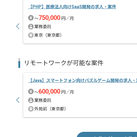
エンジニアファーストで、風通しの良い風土も魅力で
【PHP】医療法人向けSaaS開発の求人・案件
750,000
〜
円／月
業務委託
東京（東京都）
リモートワークが可能な案件
【Java】スマートフォン向けパズルゲーム開発の求人・
600,000
〜
円／月
業務委託
外苑前（東京都）