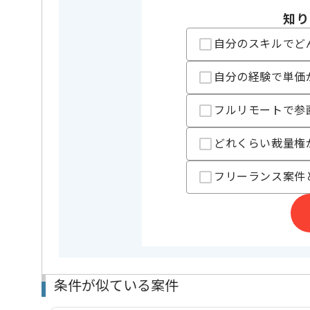
開発ツール
GitHub , 
知り
自分のスキルでど
業界
ECサイト
この案件のポイント
業務内容
新規開発 
自分の経験で単価
特徴
長期プロ
フルリモートで参
精算条件
有
精算・お支払い
精算基準時間
140時間
どれくらい裁量権
支払いサイト
15日
フリーランス案件
担当者より
日本最大級のファッションECサイト、ファッションコ
開発運営や、計測テクノロジーの開発を行う企業です
カスタマーサポート、物流拠点も自社で運営していま
条件が似ている案件
ファッションとテクノロジーの融合に取り組み、
業界にインパクトを与え続けています。