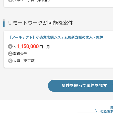
六本木一丁目（東京都）
スキルアップされたい方、長期的に参画
首都圏または遠方からリモートにてご参
リモートワークが可能な案件
【アーキテクト】小売業店舗システム刷新支援の求人・案件
1,150,000
〜
円／月
業務委託
大崎（東京都）
条件を絞って案件を探す
似た案