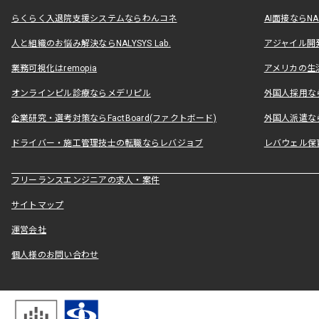
らくらく入退院支援システムならわんコネ
AI面接ならNAL
人と組織のお悩み解決ならNALYSYS Lab.
アジャイル開発なら
業務可視化はremopia
アメリカの生活
オンラインピル診療ならメデリピル
外国人採用ならLe
企業研究・選考対策ならFactBoard(ファクトボード)
外国人派遣なら
ドライバー・施工管理技士の転職ならレバジョブ
レバウェル保
フリーランスエンジニアの求人・案件
サイトマップ
運営会社
個人様のお問い合わせ