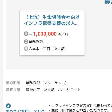
募
【上流】生命保険会社向け
インフラ構築支援の求人・
案件
1,000,000
〜
円／月
業務委託
六本木一丁目（東京都）
契約形態
業務委託（フリーランス）
最寄り駅
溜池山王（東京都）/フルリモート
・クラウドインフラ実装案件に携わって
・主に下記作業をご担当いただきます。
あなたに担当していた