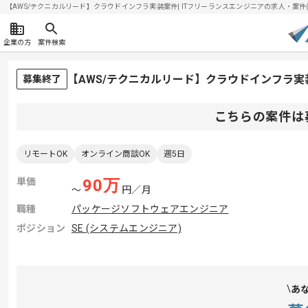
【AWS/テクニカルリード】クラウドインフラ実装案件| ITフリーランスエンジニアの求人・案件(202
企業の方
案件検索
【AWS/テクニカルリード】クラウドインフラ
募集終了
こちらの案件は
リモートOK
オンライン商談OK
週5日
単価
90
万
〜
円／月
職種
パッケージソフトウェアエンジニア
ポジション
SE (システムエンジニア)
あ