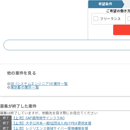
希望条件
ご希望の働き
フリーランス
他の案件を見る
SE (システムエンジニア)の案件一覧
東京都の案件一覧
募集が終了した案件
募集は終了していますが、参画先を探す際にお役立てください
【上流】SAP運用保守インフラAO
終了
【上流】大手公共系一般社団法人向けPBX更改支援
終了
【上流】レジリエンス領域サイバー環境構築支援
終了