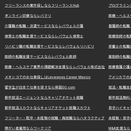
フリーランスの案件探しならフリーランスHub
プログラミン
オンライン診療ならレバクリ
医療・ヘルス
介護職の転職・派遣サービスならレバウェル介護
看護師の転職
保育士の転職支援サービスならレバウェル保育士
医療技師の転
リハビリ職の転職支援サービスならレバウェルリハビリ
栄養士の転職
医師の転職支援サービスならレバウェル医師
薬剤師の転職
医療・ヘルスケア業界の課題解決支援ならレバウェル株式会社
医療看護介護の
メキシコでのお仕事探しはLeverages Career Mexico
アメリカでのお仕事
留学生が日本で仕事を探すなら帰国GO.com
就活・転職支
新卒就活エージェントならキャリアチケット就職
新卒就活無料
新卒就活スカウトならキャリアチケット就職スカウト
若手ハイキャ
フリーター・既卒・未経験の就職・再就職ならハタラクティブ
未経験・若手
障がい者雇用ならワークリア
M&A支援な