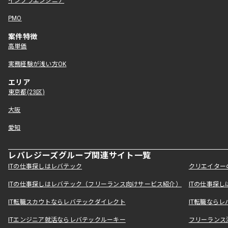
インフラエンジニア
PMO
案件特徴
高単価
実務経験が浅い方OK
エリア
東京都(23区)
大阪
愛知
レバレジーズグループ関連サイト一覧
ITの仕事探しはレバテック
クリエイター
ITの仕事探しはレバテック（フリーランス向けサービス紹介）
ITの仕事探
IT転職スカウトならレバテックダイレクト
IT転職なら
ITエンジニア就活ならレバテックルーキー
フリーランス