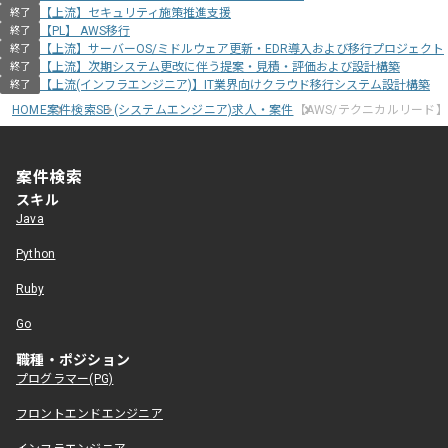
【上流】セキュリティ施策推進支援
終了
【PL】 AWS移行
終了
【上流】サーバーOS/ミドルウェア更新・EDR導入および移行プロジェクト
終了
【上流】次期システム更改に伴う提案・見積・評価および設計構築
終了
【上流(インフラエンジニア)】IT業界向けクラウド移行システム設計構築
終了
HOME
案件検索
SE (システムエンジニア)求人・案件
【AWS/テクニカルリード
案件検索
スキル
Java
Python
Ruby
Go
職種・ポジション
プログラマー(PG)
フロントエンドエンジニア