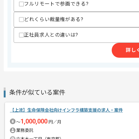
スキルに不安がある方へ
フルリモートで参画できる?
上記に似た経験やスキルをお持ちであれば申
どれくらい裁量権がある?
正社員求人との違いは?
商談回数
1回
その他募集要項
募集人数
1人
詳し
作業開始日
2026/05/25
レバテックでの実績がある企業の案件で
エージェントからのコ
条件が似ている案件
メント
インフラ上流の経験を活かすことができ
複数案件を保有している企業ですので、
【上流】生命保険会社向けインフラ構築支援の求人・案件
ご経験と実績に応じて別案件のご提案も
1,000,000
〜
円／月
新しいアイディアや技術を積極的に導入
業務委託
経験豊富なメンバーと成長が出来る環境