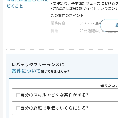
- 要件定義、基本設計フェーズにおける
だくこと
- 詳細設計以降におけるベトナムのエン
この案件のポイント
業務内容
システム開発
特徴
20代活躍中 , 30代活躍
求めるスキル
スキル
・クラウドインフラの要件定義から運用
・インフラ観点でのクライアント課題解
レバテックフリーランスに
・アプリケーション開発エンジニアと連
案件について
聞いてみませんか？
・Slack等のコミュニケーションツー
・AWS SolutionArchitectAssoci
知りたい
歓迎スキル
・AWS SolutionArchitectProfess
自分のスキルでどんな案件がある?
・WellArchitectedFrameworkを
・IPO非機能要件グレードを用いた日
自分の経験で単価はいくらになる?
・WEBアプリケーションの開発経験