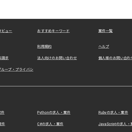
タビュー
おすすめキーワード
案件一覧
利用規約
ヘルプ
料請求
法人向けのお問い合わせ
個人様のお問い合わ
グループ・プライバシ
案件
Pythonの求人・案件
Rubyの求人・案件
案件
C#の求人・案件
JavaScriptの求人