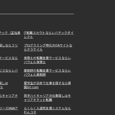
テック（正社員
IT転職スカウトならレバテックダイ
レクト
探しならフリ
プログラミング特化のQAサイトな
らテラテイル
サービスなら
保育士の転職支援サービスならレ
バウェル保育士
ビスならレバ
薬剤師の転職支援サービスならレ
バウェル薬剤師
探しは
留学生が日本で仕事を探すなら帰
.S.
国GO.com
らキャリアチ
若手ハイキャリアの仕事探しはキ
ャリアチケット転職
ジーズM&Aア
らくらく入退院支援システムなら
わんコネ