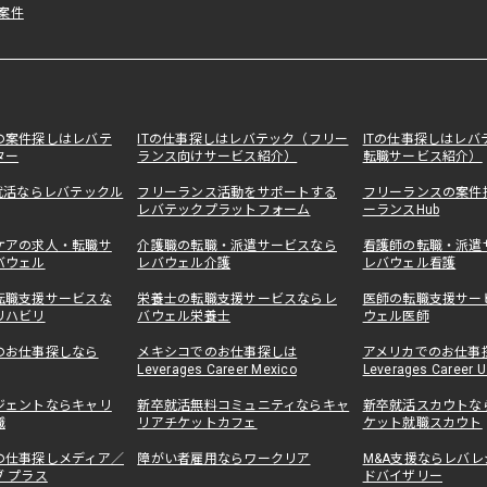
・案件
の案件探しはレバテ
ITの仕事探しはレバテック（フリー
ITの仕事探しはレバ
ター
ランス向けサービス紹介）
転職サービス紹介）
就活ならレバテックル
フリーランス活動をサポートする
フリーランスの案件
レバテックプラットフォーム
ーランスHub
ケアの求人・転職サ
介護職の転職・派遣サービスなら
看護師の転職・派遣
バウェル
レバウェル介護
レバウェル看護
転職支援サービスな
栄養士の転職支援サービスならレ
医師の転職支援サー
リハビリ
バウェル栄養士
ウェル医師
のお仕事探しなら
メキシコでのお仕事探しは
アメリカでのお仕事
Leverages Career Mexico
Leverages Career U
ジェントならキャリ
新卒就活無料コミュニティならキャ
新卒就活スカウトな
職
リアチケットカフェ
ケット就職スカウト
の仕事探しメディア／
障がい者雇用ならワークリア
M&A支援ならレバレ
 プラス
ドバイザリー