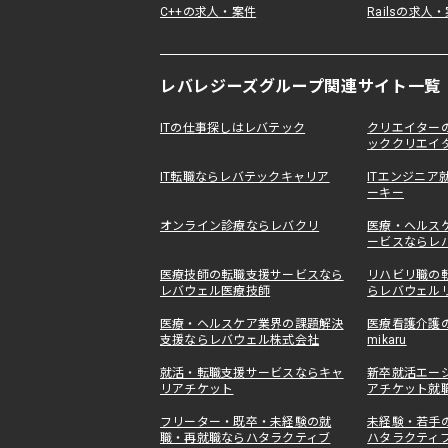
C++の求人・案件
Railsの求人
レバレジーズグループ関連サイト一覧
ITの仕事探しはレバテック
クリエイター
ッククリエイ
IT転職ならレバテックキャリア
ITエンジニア
ーキー
オンライン診療ならレバクリ
医療・ヘルス
ービスならレ
医療技師の転職支援サービスなら
リハビリ職の
レバウェル医療技師
らレバウェル
医療・ヘルスケア業界の課題解決
医療看護介護
支援ならレバウェル株式会社
mikaru
就活・転職支援サービスならキャ
新卒就活エー
リアチケット
アチケット就
フリーター・既卒・未経験の就
未経験・若手
職・再就職ならハタラクティブ
ハタラクティブ