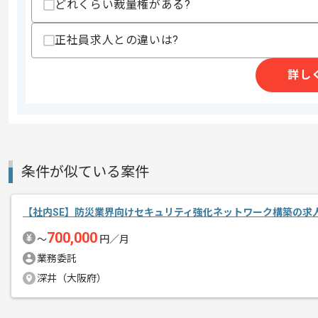
どれくらい裁量権がある?
正社員求人との違いは?
初日からフルリモートを想定しておりま
エージェントからのコ
メント
詳し
レバテックでの実績がある企業の案件で
複数案件を保有している企業ですので、
ご経験と実績に応じてスライド案件のご
新しいアイディアや技術を積極的に導入
経験豊富なエンジニアと成長が出来る環
条件が似ている案件
スキルアップされたい方、長期的に参画
【社内SE】防災業界向けセキュリティ強化ネットワーク構築の求
700,000
〜
円／月
業務委託
深井（大阪府）