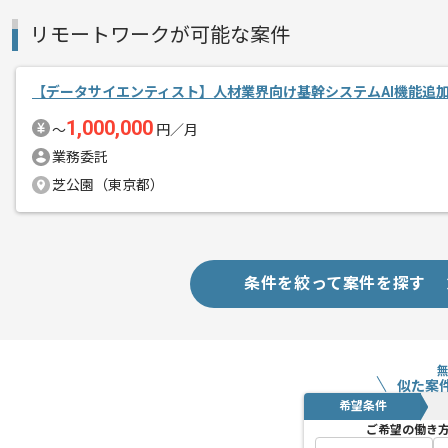
リモートワークが可能な案件
【データサイエンティスト】人材業界向け基幹システムAI機能追
1,000,000
〜
円／月
業務委託
芝公園（東京都）
条件を絞って案件を探す
似た案
希望条件
ご希望の働き