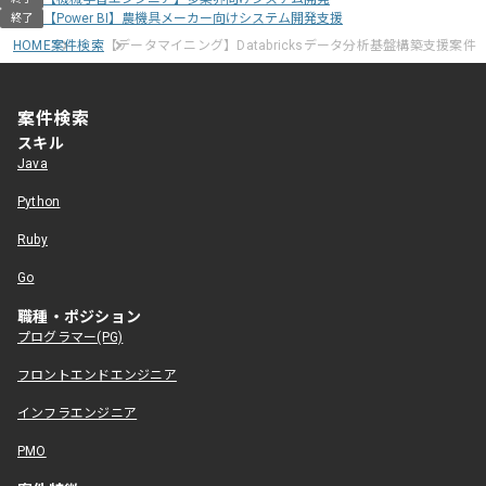
【Power BI】農機具メーカー向けシステム開発支援
終了
HOME
案件検索
【データマイニング】Databricksデータ分析基盤構築支援案件
案件検索
スキル
Java
Python
Ruby
Go
職種・ポジション
プログラマー(PG)
フロントエンドエンジニア
インフラエンジニア
PMO