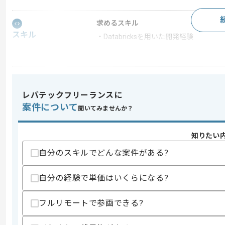
求めるスキル
スキル
・Databricksを用いた開発経験
スキルに不安がある方へ
上記に似た経験やスキルをお持ちであれば申
レバテックフリーランスに
案件について
聞いてみませんか？
精算条件
精算・お支払い
精算基準時間
140時間〜180時間
知りたい
支払いサイト
15日
自分のスキルでどんな案件がある?
自分の経験で単価はいくらになる?
商談回数
2回
その他募集要項
募集人数
2人
フルリモートで参画できる?
作業開始日
2026/07/01