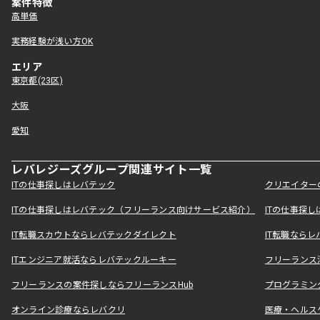
案件特徴
高単価
実務経験が浅い方OK
エリア
東京都(23区)
大阪
愛知
レバレジーズグループ関連サイト一覧
ITの仕事探しはレバテック
クリエイター
ITの仕事探しはレバテック（フリーランス向けサービス紹介）
ITの仕事探
IT転職スカウトならレバテックダイレクト
IT転職なら
ITエンジニア就活ならレバテックルーキー
フリーランス
フリーランスの案件探しならフリーランスHub
プログラミン
オンライン診療ならレバクリ
医療・ヘルス