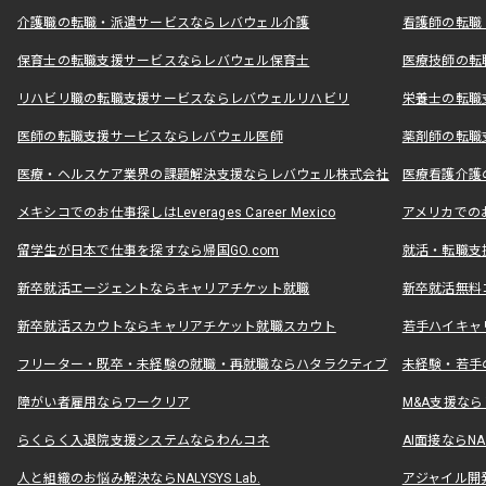
介護職の転職・派遣サービスならレバウェル介護
看護師の転職
保育士の転職支援サービスならレバウェル保育士
医療技師の転
リハビリ職の転職支援サービスならレバウェルリハビリ
栄養士の転職
医師の転職支援サービスならレバウェル医師
薬剤師の転職
医療・ヘルスケア業界の課題解決支援ならレバウェル株式会社
医療看護介護の
メキシコでのお仕事探しはLeverages Career Mexico
アメリカでのお仕事
留学生が日本で仕事を探すなら帰国GO.com
就活・転職支
新卒就活エージェントならキャリアチケット就職
新卒就活無料
新卒就活スカウトならキャリアチケット就職スカウト
若手ハイキャ
フリーター・既卒・未経験の就職・再就職ならハタラクティブ
未経験・若手
障がい者雇用ならワークリア
M&A支援な
らくらく入退院支援システムならわんコネ
AI面接ならNAL
人と組織のお悩み解決ならNALYSYS Lab.
アジャイル開発なら