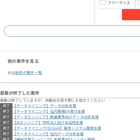
フリーランス
他の案件を見る
大阪府の案件一覧
募集が終了した案件
募集は終了していますが、参画先を探す際にお役立てください
【データマイニング】データ分析支援
終了
【データマイニング】社内業務DX実行支援
終了
【データエンジニア】飲食業界向けデータ分析支援
終了
【AIエンジニア】学校法人向けAI活用支援
終了
【データマイニング/Dr.Sum】販売システム開発支援
終了
【データマイニング】社内データ分析支援
終了
【機械学習エンジニア】多業界向けシステム開発
終了