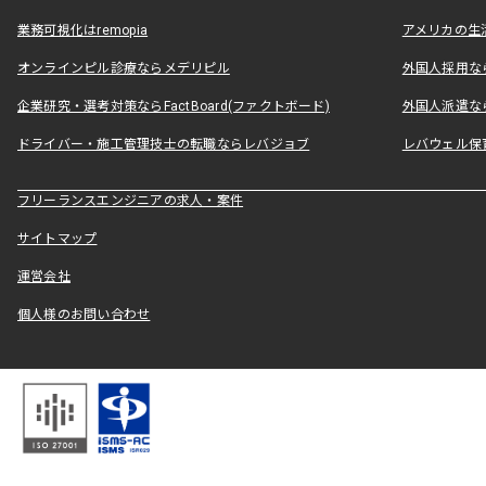
業務可視化はremopia
アメリカの生活
オンラインピル診療ならメデリピル
外国人採用ならLe
企業研究・選考対策ならFactBoard(ファクトボード)
外国人派遣なら
ドライバー・施工管理技士の転職ならレバジョブ
レバウェル保
フリーランスエンジニアの求人・案件
サイトマップ
運営会社
個人様のお問い合わせ