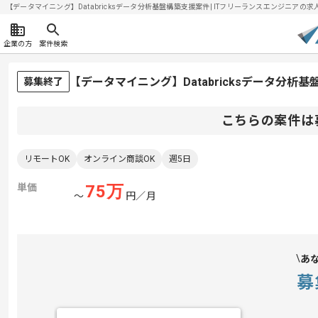
【データマイニング】Databricksデータ分析基盤構築支援案件| ITフリーランスエンジニアの求人・案
企業の方
案件検索
【データマイニング】Databricksデータ分
募集終了
こちらの案件は
リモートOK
オンライン商談OK
週5日
単価
75
万
〜
円／月
あ
募