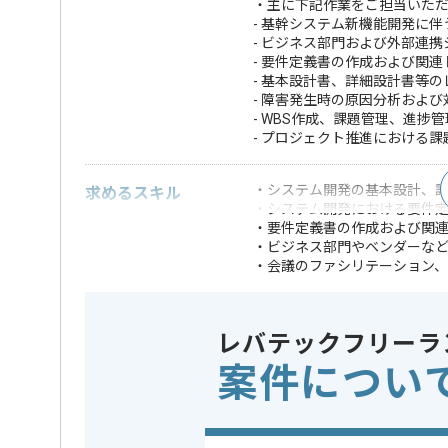
・主に下記作業をご担当いた
- 基幹システム新機能開発に
- ビジネス部門および外部連
- 要件定義書の作成および関
- 基本設計書、詳細設計書等の
- 障害発生時の原因分析およ
- WBS作成、課題管理、進捗
- プロジェクト推進における
・システム開発の基本設計、
求めるスキル
・システム開発における要件
・要件定義書の作成および関
・ビジネス部門やベンダーな
・会議のファシリテーション
・論理的思考力に基づき課題
※上記に似た経験やスキルをお持ち
レバテックフリーラ
精算条件
精算・お支払い
案件につい
精算基準時間
160時間
支払いサイト
15日