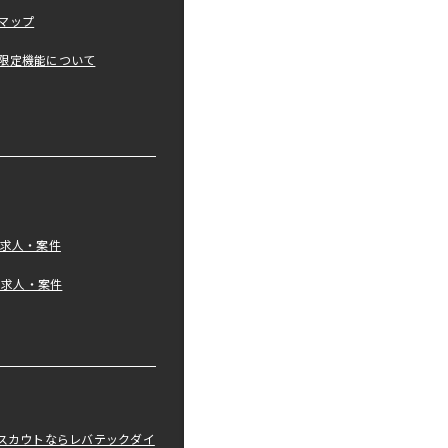
マップ
限定機能について
の求人・案件
tの求人・案件
職スカウトならレバテックダイ