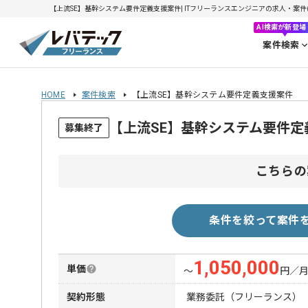
【上流SE】基幹システム要件定義支援案件| ITフリーランスエンジニアの求人・案件(202
AI検索が新登場
案件検索
HOME
案件検索
【上流SE】基幹システム要件定義支援案件
【上流SE】基幹システム要件
募集終了
こちらの
条件を絞って案件
1,050,000
単価
〜
円／
契約形態
業務委託（フリーランス）