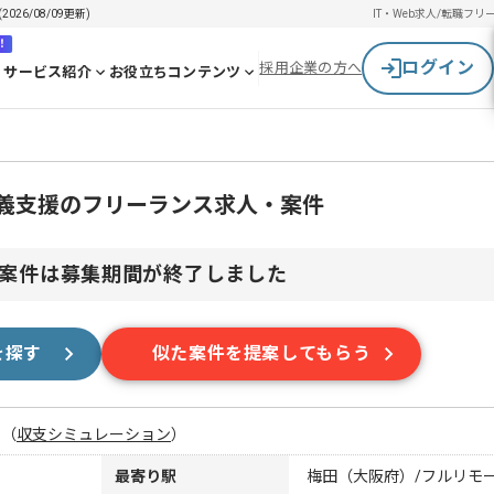
6/08/09更新)
IT・Web求人/転職
フリ
！
ログイン
採用企業の方へ
サービス紹介
お役立ちコンテンツ
定義支援のフリーランス求人・案件
案件は募集期間が終了しました
を探す
似た案件を提案してもらう
月
（
収支シミュレーション
）
最寄り駅
梅田（大阪府）/フルリモ