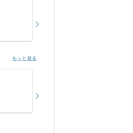
【社内SE】防災業界向けセキュリティ強化ネ
700,000
〜
円／月
業務委託
深井（大阪府）
もっと見る
【上流】生保向け新契約システム開発保守の
700,000
〜
円／月
業務委託
大崎（東京都）