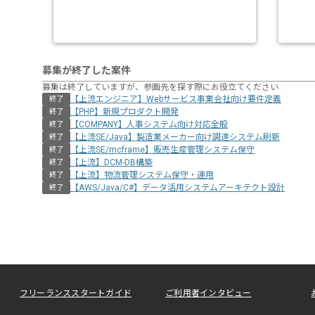
募集が終了した案件
募集は終了していますが、参画先を探す際にお役立てください
【上流エンジニア】Webサービス事業会社向け要件定義
終了
【PHP】新規プロダクト開発
終了
【COMPANY】人事システム向け対応全般
終了
【上流SE/Java】製造業メーカー向け調達システム刷新
終了
【上流SE/mcframe】販売生産管理システム保守
終了
【上流】DCM-DB構築
終了
【上流】物流管理システム保守・運用
終了
【AWS/Java/C#】データ活用システムアーキテクト設計
終了
フリーランススタートガイド
ご利用者インタビュー