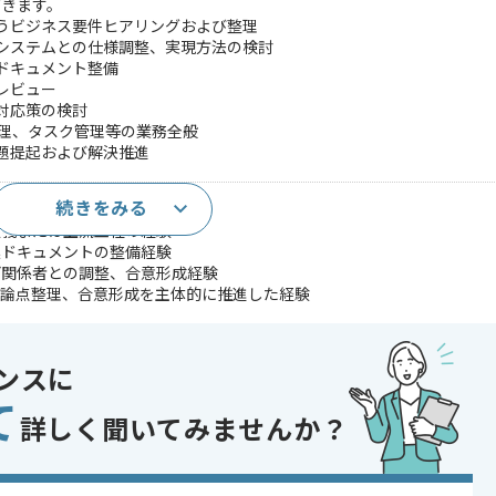
だきます。
伴うビジネス要件ヒアリングおよび整理
携システムとの仕様調整、実現方法の検討
連ドキュメント整備
レビュー
び対応策の検討
管理、タスク管理等の業務全般
課題提起および解決推進
続きをみる
詳細設計の経験
定義または上流工程の経験
連ドキュメントの整備経験
ど関係者との調整、合意形成経験
、論点整理、合意形成を主体的に推進した経験
、論点を構造化し、関係者へ説明した経験
であれば申し込み可能なケースもございます！まずはお気軽にご相談ください！
ンスに
て
詳しく聞いてみませんか？
〜180時間