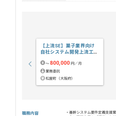
【上流SE】菓子業界向け
自社システム開発上流工程
の求人・案件
800,000
〜
円／月
業務委託
松屋町（大阪府）
・基幹システム要件定義支援案
職務内容