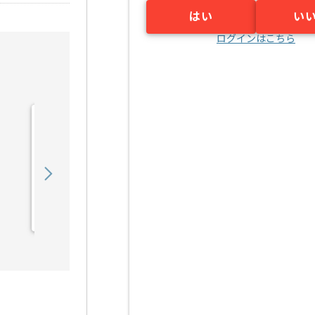
はい
い
ログインはこちら
【社内SE】防災業界向け
セキュリティ強化ネットワ
ーク構築の求人・案件
700,000
〜
円／月
業務委託
深井（大阪府）