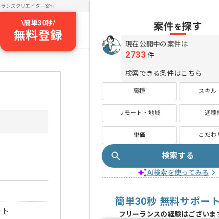
ーランスクリエイター案件
\
簡単30秒
/
案件
探す
を
無料登録
現在公開中の案件は
2733
件
検索できる条件はこちら
職種
スキル
リモート・地域
週稼
単価
こだわ
検索する
AI検索を使ってみる
簡単30秒 無料サポー
ート
フリーランスの経験はございま