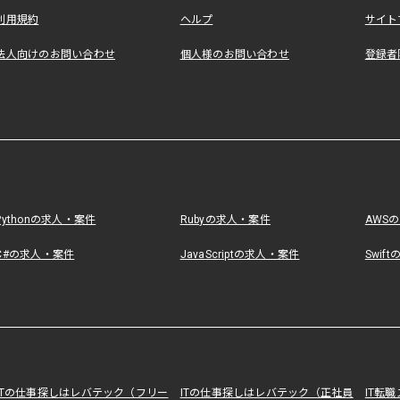
利用規約
ヘルプ
サイト
法人向けのお問い合わせ
個人様のお問い合わせ
登録者
Pythonの求人・案件
Rubyの求人・案件
AWS
C#の求人・案件
JavaScriptの求人・案件
Swif
ITの仕事探しはレバテック（フリー
ITの仕事探しはレバテック（正社員
IT転