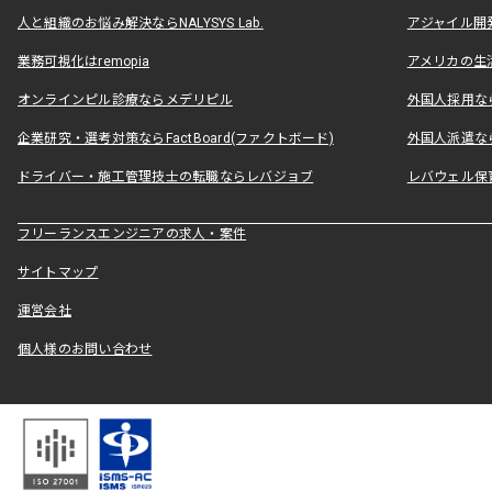
人と組織のお悩み解決ならNALYSYS Lab.
アジャイル開発なら
業務可視化はremopia
アメリカの生活
オンラインピル診療ならメデリピル
外国人採用ならLe
企業研究・選考対策ならFactBoard(ファクトボード)
外国人派遣なら
ドライバー・施工管理技士の転職ならレバジョブ
レバウェル保
フリーランスエンジニアの求人・案件
サイトマップ
運営会社
個人様のお問い合わせ