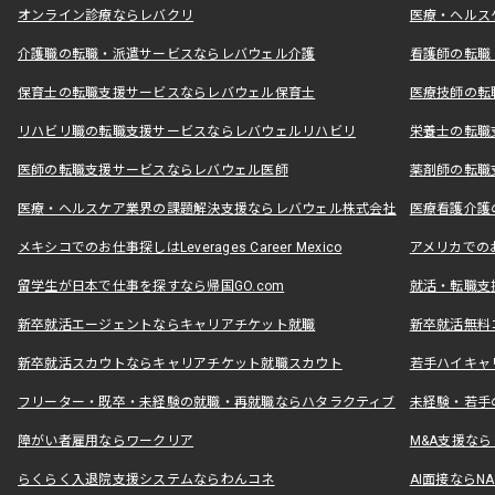
オンライン診療ならレバクリ
医療・ヘルス
介護職の転職・派遣サービスならレバウェル介護
看護師の転職
保育士の転職支援サービスならレバウェル保育士
医療技師の転
リハビリ職の転職支援サービスならレバウェルリハビリ
栄養士の転職
医師の転職支援サービスならレバウェル医師
薬剤師の転職
医療・ヘルスケア業界の課題解決支援ならレバウェル株式会社
医療看護介護の
メキシコでのお仕事探しはLeverages Career Mexico
アメリカでのお仕事
留学生が日本で仕事を探すなら帰国GO.com
就活・転職支
新卒就活エージェントならキャリアチケット就職
新卒就活無料
新卒就活スカウトならキャリアチケット就職スカウト
若手ハイキャ
フリーター・既卒・未経験の就職・再就職ならハタラクティブ
未経験・若手
障がい者雇用ならワークリア
M&A支援な
らくらく入退院支援システムならわんコネ
AI面接ならNAL