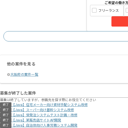
ご希望の働き
フリーランス
他の案件を見る
大阪府の案件一覧
募集が終了した案件
募集は終了していますが、参画先を探す際にお役立てください
【Java】住宅メーカー向け資材⼿配システム改修
終了
【Java】スーパー向け基幹システム改修
終了
【Java】受発注システムテスト計画・改修
終了
【Java】某販売店サイトAP開発
終了
【Java】自治体向け人事労務システム開発
終了