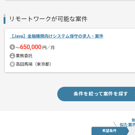
リモートワークが可能な案件
【Java】金融機関向けシステム保守の求人・案件
650,000
〜
円／月
業務委託
高田馬場（東京都）
条件を絞って案件を探す
似た案
希望条件