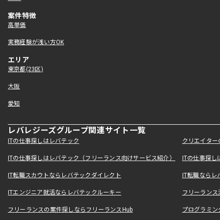
案件特徴
高単価
実務経験が浅い方OK
エリア
東京都(23区)
大阪
愛知
レバレジーズグループ関連サイト一覧
ITの仕事探しはレバテック
クリエイター
ITの仕事探しはレバテック（フリーランス向けサービス紹介）
ITの仕事探
IT転職スカウトならレバテックダイレクト
IT転職なら
ITエンジニア就活ならレバテックルーキー
フリーランス
フリーランスの案件探しならフリーランスHub
プログラミン