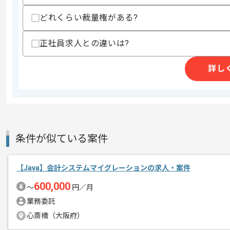
上記に似た経験やスキルをお持ちであれば申
どれくらい裁量権がある?
正社員求人との違いは?
精算条件
有
精算・お支払い
精算基準時間
140時間〜180時間
詳し
支払いサイト
15日
商談回数
2回
その他募集要項
条件が似ている案件
募集人数
1人
作業開始日
2026/07/01
【Java】会計システムマイグレーションの求人・案件
600,000
〜
円／月
週5日常駐での作業を想定しております
業務委託
エージェントからのコ
心斎橋（大阪府）
メント