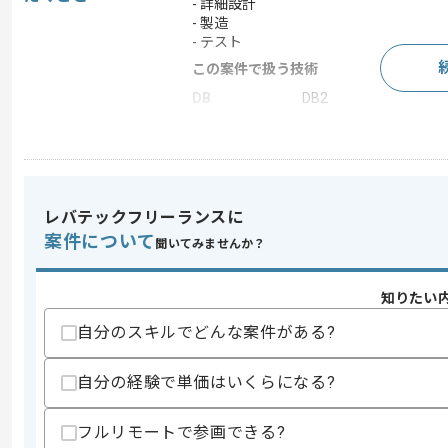
- 詳細設計
- 製造
- テスト
この案件で扱う技術
DB
DB2
フレームワーク
JUnit
統合開発環境
Eclipse
レバテックフリーランスに
求めるスキル
案件について
聞いてみませんか？
スキル
・1人称でのJava、SQLを用いた経験
・詳細設計以降の経験
知りたい
・Eclipseの実務経験
自分のスキルでどんな案件がある?
歓迎スキル
・JUnitを用いた経験
・Nexawebを用いた経験(Webプラット
自分の経験で単価はいくらになる?
・DB2を用いた経験
フルリモートで参画できる?
スキルに不安がある方へ