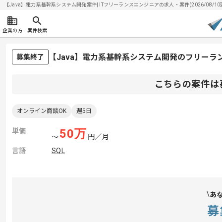
【Java】電力系基幹系システム開発案件| ITフリーランスエンジニアの求人・案件(2026/08/10
企業の方
案件検索
【Java】電力系基幹系システム開発のフリーラ
募集終了
こちらの案件は
オンライン商談OK
週5日
単価
50
万
〜
円／月
言語
SQL
あ
募