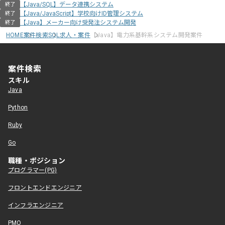
【Java/SQL】データ連携システム
終了
【Java/JavaScript】学校向けID管理システム
終了
【Java】メーカー向け受発注システム開発
終了
HOME
案件検索
SQL求人・案件
【Java】電力系基幹系システム開発案件
案件検索
スキル
Java
Python
Ruby
Go
職種・ポジション
プログラマー(PG)
フロントエンドエンジニア
インフラエンジニア
PMO