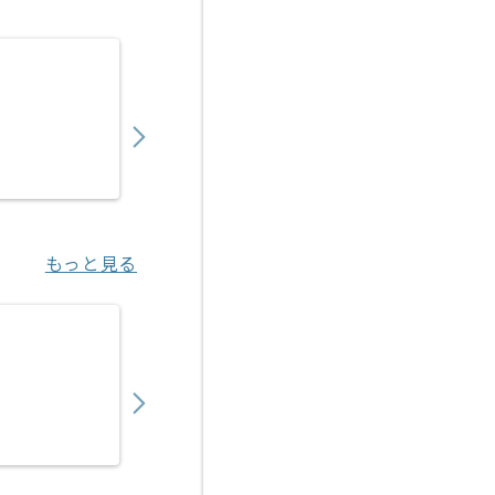
【PL】入管システム開発支援の求人・案件
1,050,000
〜
円／月
業務委託
日比谷（東京都）
もっと見る
【PM】医療ヘルスケア向けITサービス開発
750,000
〜
円／月
業務委託
渋谷（東京都）