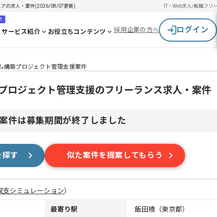
の求人・案件(2026/08/07更新)
IT・Web求人/転職
フリ
！
ログイン
採用企業の方へ
サービス紹介
お役立ちコンテンツ
ステム構築プロジェクト管理支援案件
ム構築プロジェクト管理支援のフリーランス求人・案件
案件は募集期間が終了しました
を探す
似た案件を提案してもらう
収支シミュレーション
）
最寄り駅
飯田橋（東京都）