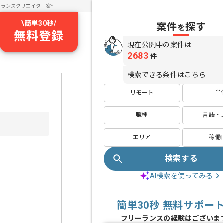
ーランスクリエイター案件
\
簡単30秒
/
案件
探す
を
無料登録
現在公開中の案件は
2683
件
検索できる条件はこちら
リモート
単
職種
言語・
エリア
稼働
検索する
AI検索を使ってみる
簡単30秒 無料サポー
フリーランスの経験はございま