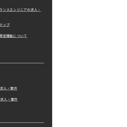
ランスエンジニアの求人・
マップ
限定機能について
の求人・案件
tの求人・案件