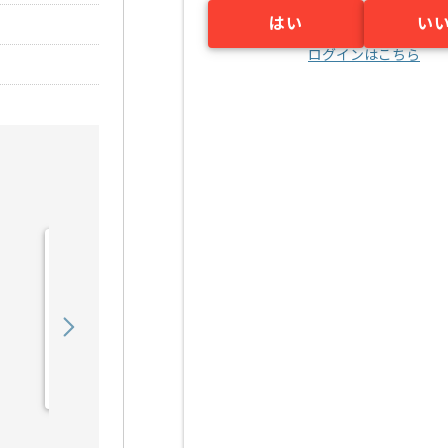
はい
い
ログインはこちら
【PL】入管システム開発
支援の求人・案件
1,050,000
〜
円／月
業務委託
日比谷（東京都）