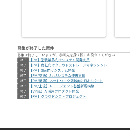
募集が終了した案件
募集は終了していますが、参画先を探す際にお役立てください
【PM】塗装業界向けシステム開発支援
終了
【PM】商社向けクラウドストレージマネジメント
終了
【PM】SIer向けシステム開発
終了
【PM/英語】SaaSシステム連携支援
終了
【PM/英語】ネットワーク領域向けPMサポート
終了
【PM/上流】AIエージェント基盤新規構築
終了
【VPoE】AI活用プロダクト開発
終了
【PM】クラウドシフトプロジェクト
終了