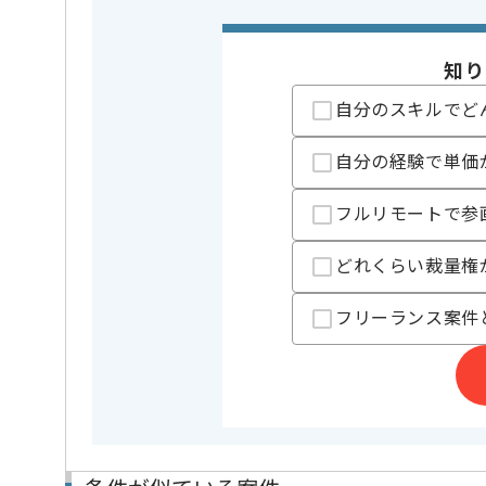
特徴
20代活躍中
知り
担当者より
自分のスキルでど
レバテックでの実績がある企業の案件でございます。
自分の経験で単価
PM、PMOの経験を活かすことができます。
複数案件を保有している企業ですので、
フルリモートで参
ご経験と実績に応じて別案件のご提案も差し上げる場
新しいアイディアや技術を積極的に導入し、
どれくらい裁量権
経験豊富なメンバーと成長が出来る環境でございます
スキルアップされたい方、長期的に参画されたい方に
フリーランス案件