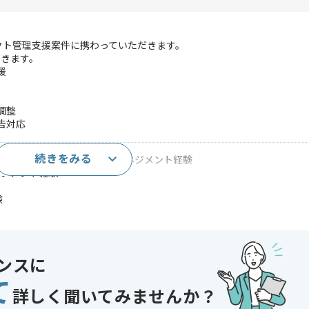
ェクト管理支援案件に携わっていただきます。
だきます。
援
調整
告対応
続きをみる
ずれかの立場でのプロジェクトマネジメント経験
ネジメント経験
験
であれば申し込み可能なケースもございます！まずはお気軽にご相談ください！
ンスに
て
詳しく聞いてみませんか？
開発