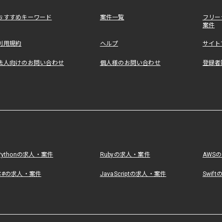
おすすめキーワード
案件一覧
フリー
案件
利用規約
ヘルプ
サイト
法人向けのお問い合わせ
個人様のお問い合わせ
登録者
Pythonの求人・案件
Rubyの求人・案件
AWS
C#の求人・案件
JavaScriptの求人・案件
Swif