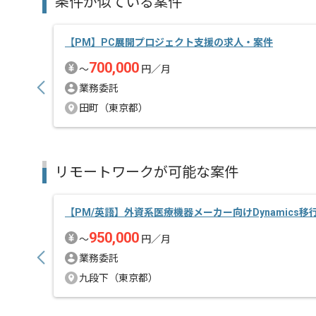
条件が似ている案件
【PM】PC展開プロジェクト支援の求人・案件
700,000
〜
円／月
業務委託
田町（東京都）
リモートワークが可能な案件
【PM/英語】外資系医療機器メーカー向けDynamics
950,000
〜
円／月
業務委託
九段下（東京都）