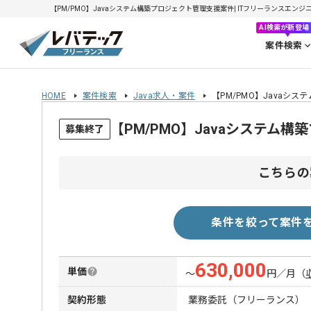
【PM/PMO】Javaシステム構築プロジェクト管理支援案件| ITフリーランスエンジニア
AI検索が新登場
案件検索
HOME
案件検索
Java求人・案件
【PM/PMO】Javaシ
【PM/PMO】Javaシステ
募集終了
こちらの
条件を絞って案件
630,000
単価
〜
円／月
（
契約形態
業務委託（フリーランス）