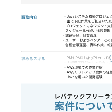
・Javaシステム構築プロジ
職務内容
・主に下記作業をご担当いた
- プロジェクトマネジメント支
- スケジュール作成、進捗管理
- 課題管理、品質管理
- ユーザーおよびベンダーとの
- 各種会議運営、資料作成、報
・PMやPMOおよびPLのい
求めるスキル
・大規模プロジェクトでのマ
・AWS環境での作業経験
・AWSリフトアップ案件の経
・Javaを用いた開発経験
※上記に似た経験やスキルをお持ち
レバテックフリーラ
クラウド
この案件で扱う技術
AWS
案件につい
業務内容
システム
この案件のポイント