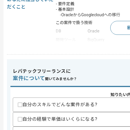
- 要件定義
だくこと
- 基本設計
-OracleからGooglecloudへの移行
この案件で扱う技術
DB
Oracle
開発ツール
BigQuery
この案件のポイント
業務内容
システム開発
特徴
20代活躍中 , 30代活躍
レバテックフリーランスに
案件について
聞いてみませんか？
求めるスキル
知りたい
スキル
・Google Cloudの開発経験
・要件定義以降一貫した開発経験
自分のスキルでどんな案件がある?
歓迎スキル
自分の経験で単価はいくらになる?
・BigQueryの経験