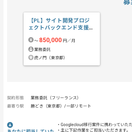
募
【PL】サイト開発プロジ
ェクトバックエンド支援の
求人・案件
850,000
〜
円／月
業務委託
虎ノ門（東京都）
契約形態
業務委託（フリーランス）
最寄り駅
勝どき（東京都）/一部リモート
・Googlecloud移行案件に携わってい
・主に下記作業をご担当いただきます。
あなたに担当していた