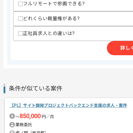
スキルに不安がある方へ
フルリモートで参画できる?
上記に似た経験やスキルをお持ちであれば申
どれくらい裁量権がある?
精算条件
有
正社員求人との違いは?
精算・お支払い
精算基準時間
140時間〜200時間
詳し
支払いサイト
15日
商談回数
1回
その他募集要項
募集人数
2人
条件が似ている案件
作業開始日
2026/06/01
【PL】サイト開発プロジェクトバックエンド支援の求人・案件
850,000
〜
円／月
レバテックでの実績がある企業の案件で
エージェントからのコ
業務委託
メント