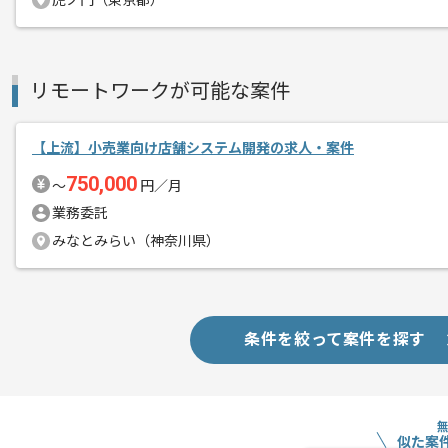
虎ノ門（東京都）
上流開発の経験を活かすことができます
複数案件を保有している企業ですので、
ご経験と実績に応じて別案件のご提案も
リモートワークが可能な案件
新しいアイディアや技術を積極的に導入
経験豊富なメンバーと成長が出来る環境
スキルアップされたい方、長期的に参画
【上流】小売業向け店舗システム開発の求人・案件
750,000
〜
円／月
基本的には一部リモート作業を見込んで
業務委託
みなとみらい（神奈川県）
条件を絞って案件を探す
似た案