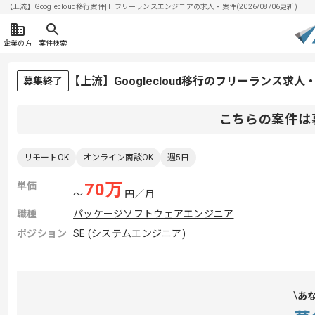
【上流】Googlecloud移行案件| ITフリーランスエンジニアの求人・案件(2026/08/06更新)
企業の方
案件検索
【上流】Googlecloud移行のフリーランス求人
募集終了
こちらの案件は
リモートOK
オンライン商談OK
週5日
単価
70
万
〜
円／月
職種
パッケージソフトウェアエンジニア
ポジション
SE (システムエンジニア)
あ