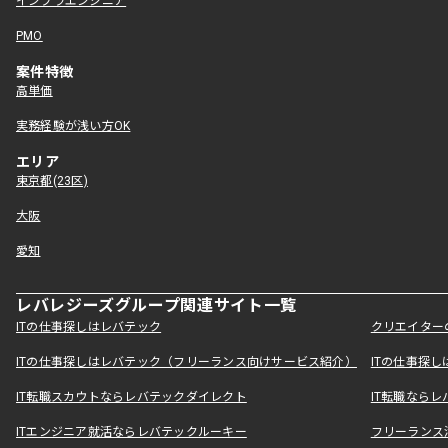
インフラエンジニア
PMO
案件特徴
高単価
実務経験が浅い方OK
エリア
東京都(23区)
大阪
愛知
レバレジーズグループ関連サイト一覧
ITの仕事探しはレバテック
クリエイター
ITの仕事探しはレバテック（フリーランス向けサービス紹介）
ITの仕事探
IT転職スカウトならレバテックダイレクト
IT転職なら
ITエンジニア就活ならレバテックルーキー
フリーランス