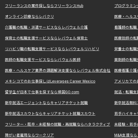
フリーランスの案件探しならフリーランスHub
プログラミン
オンライン診療ならレバクリ
医療・ヘルス
介護職の転職・派遣サービスならレバウェル介護
看護師の転職
保育士の転職支援サービスならレバウェル保育士
医療技師の転
リハビリ職の転職支援サービスならレバウェルリハビリ
栄養士の転職
医師の転職支援サービスならレバウェル医師
薬剤師の転職
医療・ヘルスケア業界の課題解決支援ならレバウェル株式会社
医療看護介護の
メキシコでのお仕事探しはLeverages Career Mexico
アメリカでのお仕事
留学生が日本で仕事を探すなら帰国GO.com
就活・転職支
新卒就活エージェントならキャリアチケット就職
新卒就活無料
新卒就活スカウトならキャリアチケット就職スカウト
若手ハイキャ
フリーター・既卒・未経験の就職・再就職ならハタラクティブ
未経験・若手
障がい者雇用ならワークリア
M&A支援な