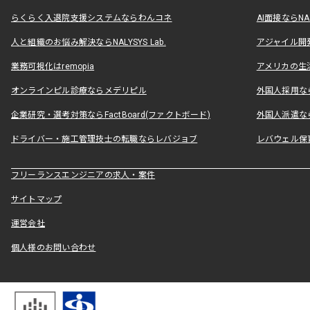
らくらく入退院支援システムならわんコネ
AI面接ならNAL
人と組織のお悩み解決ならNALYSYS Lab.
アジャイル開発なら
業務可視化はremopia
アメリカの生活
オンラインピル診療ならメデリピル
外国人採用ならLe
企業研究・選考対策ならFactBoard(ファクトボード)
外国人派遣なら
ドライバー・施工管理技士の転職ならレバジョブ
レバウェル保
フリーランスエンジニアの求人・案件
サイトマップ
運営会社
個人様のお問い合わせ