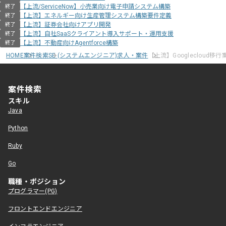
【上流/ServiceNow】小売業向け電子申請システム構築
終了
【上流】エネルギー向け生産管理システム構築要件定義
終了
【上流】証券会社向けアプリ開発
終了
【上流】自社SaaSクライアント導入サポート・運用支援
終了
【上流】不動産向けAgentforce構築
終了
HOME
案件検索
SE (システムエンジニア)求人・案件
【上流】Googlecloud移行
案件検索
スキル
Java
Python
Ruby
Go
職種・ポジション
プログラマー(PG)
フロントエンドエンジニア