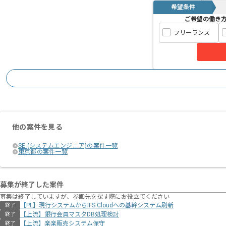
希望条件
ご希望の働き
フリーランス
他の案件を見る
SE (システムエンジニア)の案件一覧
東京都の案件一覧
募集が終了した案件
募集は終了していますが、参画先を探す際にお役立てください
【PL】現行システムからIFS Cloudへの基幹システム刷新
終了
【上流】銀行会員マスタDB処理検討
終了
【上流】楽楽販売システム保守
終了