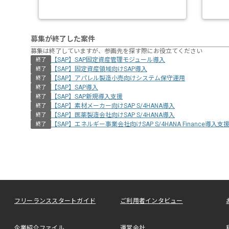
募集が終了した案件
募集は終了していますが、参画先を探す際にお役立てください
【SAP】SAP固定資産管理モジュール導入
終了
【SAP】固定資産領域向けSAP導入
終了
【SAP】アパレル製造小売向けシステム保守運用
終了
【SAP】SAP導入
終了
【SAP】SAP新規導入支援
終了
【SAP】素材メーカー向けSAP S/4HANA導入
終了
【SAP】医薬製造会社向けSAP S/4HANA導入
終了
【SAP】エネルギー事業会社向けSAP S/4HANA Finance導入支
終了
フリーランススタートガイド
ご利用者インタビュー
企業紹介ファイル
運営会社