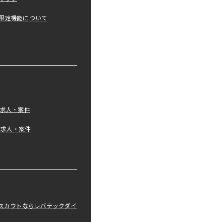
限定機能について
の求人・案件
tの求人・案件
職スカウトならレバテックダイ