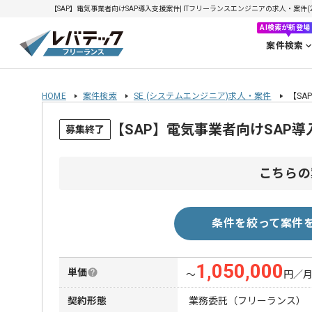
【SAP】電気事業者向けSAP導入支援案件| ITフリーランスエンジニアの求人・案件(202
AI検索が新登場
案件検索
HOME
案件検索
SE (システムエンジニア)求人・案件
【SA
【SAP】電気事業者向けSAP
募集終了
こちらの
条件を絞って案件
1,050,000
単価
〜
円／
契約形態
業務委託（フリーランス）