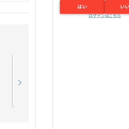
はい
い
ログインはこちら
【SAP】エネルギー業向け
S/4HANAテンプレート導
入の求人・案件
1,200,000
〜
円／月
業務委託
東銀座（東京都）