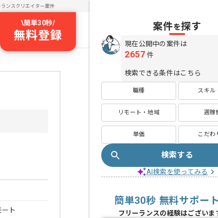
ーランスクリエイター案件
\
簡単30秒
/
案件
探す
を
無料登録
現在公開中の案件は
2657
件
検索できる条件はこちら
職種
スキル
リモート・地域
週稼
単価
こだわ
検索する
AI検索を使ってみる
簡単30秒 無料サポー
モート
フリーランスの経験はございま