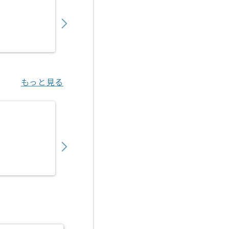
1,200,000
〜
円／月
業務委託
東銀座（東京都）
もっと見る
【SAP】製薬業向け基幹システム導入コンサ
1,150,000
〜
円／月
業務委託
勝どき（東京都）