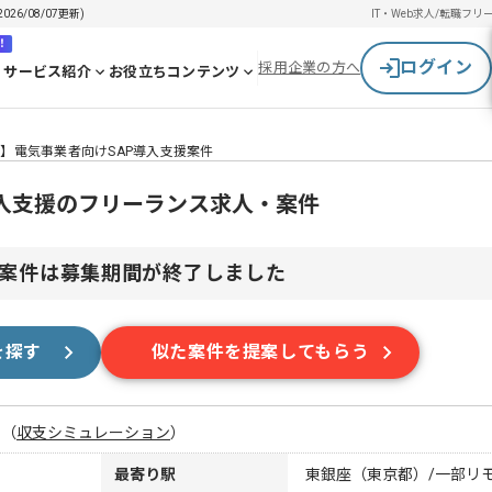
6/08/07更新)
IT・Web求人/転職
フリ
！
ログイン
採用企業の方へ
サービス紹介
お役立ちコンテンツ
P】電気事業者向けSAP導入支援案件
導入支援のフリーランス求人・案件
案件は募集期間が終了しました
を探す
似た案件を提案してもらう
月
（
収支シミュレーション
）
最寄り駅
東銀座（東京都）/一部リ