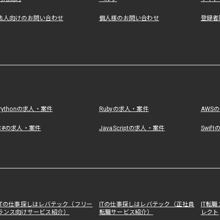
法人向けのお問い合わせ
個人様のお問い合わせ
登録者
Pythonの求人・案件
Rubyの求人・案件
AWS
C#の求人・案件
JavaScriptの求人・案件
Swif
ITの仕事探しはレバテック（フリー
ITの仕事探しはレバテック（正社員
IT転
ランス向けサービス紹介）
転職サービス紹介）
レクト