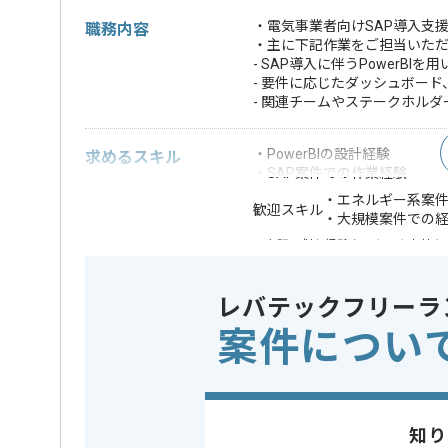
・電気事業者向けSAP導入支
職務内容
・主に下記作業をご担当いた
- SAP導入に伴うPowerB
- 要件に応じたダッシュボー
- 関連チームやステークホル
・PowerBIの設計経験
求めるスキル
・SAP案件での作業経験
・エネルギー系案
歓迎スキル
・大規模案件での
※上記に似た経験やスキルをお持ち
業務内容
システム
この案件のポイント
レバテックフリーラ
特徴
20代活躍中
案件につい
精算条件
有
精算・お支払い
精算基準時間
140時間
支払いサイト
15日
知り