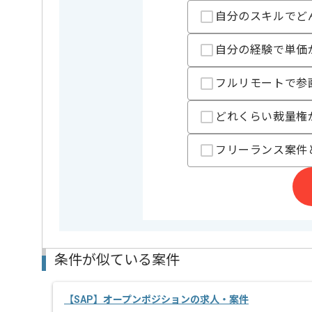
自分のスキルでど
担当者より
自分の経験で単価
SAPの経験を活かすことができます。
複数案件を保有している企業ですので、
フルリモートで参
ご経験と実績に応じて別案件のご提案も差し上げる場
新しいアイディアや技術を積極的に導入し、
どれくらい裁量権
経験豊富なメンバーと成長が出来る環境でございます
スキルアップされたい方、長期的に参画されたい方に
フリーランス案件
基本的には一部リモート作業を見込んでおります。
条件が似ている案件
【SAP】オープンポジションの求人・案件