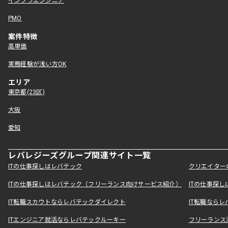
インフラエンジニア
PMO
案件特徴
高単価
実務経験が浅い方OK
エリア
東京都(23区)
大阪
愛知
レバレジーズグループ関連サイト一覧
ITの仕事探しはレバテック
クリエイター
ITの仕事探しはレバテック（フリーランス向けサービス紹介）
ITの仕事探
IT転職スカウトならレバテックダイレクト
IT転職なら
ITエンジニア就活ならレバテックルーキー
フリーランス