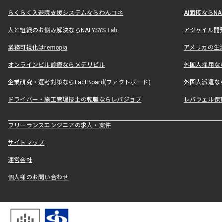
らくらく入退院支援システムならわんコネ
AI面接ならNAL
人と組織のお悩み解決ならNALYSYS Lab.
アジャイル開発なら
業務可視化はremopia
アメリカの生活
オンラインピル診療ならメデリピル
外国人採用ならLe
企業研究・選考対策ならFactBoard(ファクトボード)
外国人派遣なら
ドライバー・施工管理技士の転職ならレバジョブ
レバウェル保
フリーランスエンジニアの求人・案件
サイトマップ
運営会社
個人様のお問い合わせ