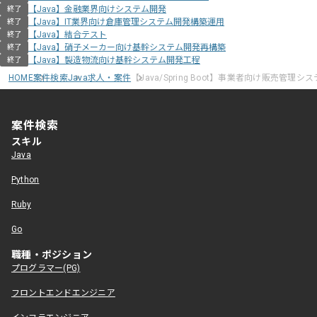
【Java】金融業界向けシステム開発
終了
【Java】IT業界向け倉庫管理システム開発構築運用
終了
【Java】結合テスト
終了
【Java】硝子メーカー向け基幹システム開発再構築
終了
【Java】製造物流向け基幹システム開発工程
終了
HOME
案件検索
Java求人・案件
【Java/Spring Boot】事業者向け販売管理
案件検索
スキル
Java
Python
Ruby
Go
職種・ポジション
プログラマー(PG)
フロントエンドエンジニア