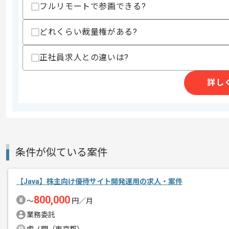
フルリモートで参画できる?
歓迎スキル
・Mac OSでの開発経験
・スクラムやアジャイルな開発プロセス
どれくらい裁量権がある?
・ドメイン駆動設計に関する知見
・マイクロサービスアーキテクチャ環境
正社員求人との違いは?
・直近1〜2年で半年以上継続して同一
・ECサイトの開発運用経験
・経理関連の知見
詳し
・決済サービスと連携開発経験
スキルに不安がある方へ
上記に似た経験やスキルをお持ちであれば申
条件が似ている案件
精算条件
有
精算・お支払い
精算基準時間
140時間〜180時間
【Java】株主向け優待サイト開発運用の求人・案件
支払いサイト
15日
800,000
〜
円／月
業務委託