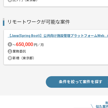
虎ノ門（東京都）
商談回数
1回
その他募集要項
募集人数
1人
作業開始日
2026/06/02
リモートワークが可能な案件
【Java(Spring Boot)】公共向け施設管理プラットフォームWeb.
サービスEC事業やSaas事業、地方創生
エージェントからのコ
650,000
〜
円／月
レジャー施設における様々なプラットフ
メント
業務委託
新橋（東京都）
本ポジションはエンタメ領域を担う注力
座席指定チケット販売システムという、
クリティカルな領域を扱うため、単なる
条件を絞って案件を探す
プロダクト視点で考えながら開発を進め
バックエンド／フロントエンドの線引きは強く
設計・実装・テスト・リリースまで一気
似た案