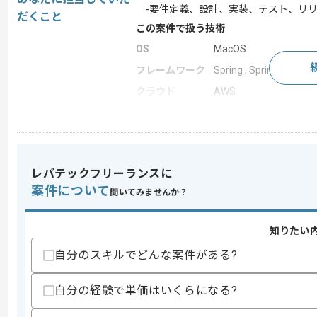
-要件定義、設計、実装、テスト、リリ
だくこと
この案件で扱う技術
OS
MacOS
フレームワーク
Spring , Spring Boot
クラウド
AWS
開発ツール
Git
この案件のポイント
業務内容
サーバーサイド開発
レバテックフリーランスに
特徴
20代活躍中 , 30代活躍
案件について
聞いてみませんか？
知りたい
求めるスキル
スキル
・Java8以上を用いた開発経験(5年以上)
自分のスキルでどんな案件がある?
・Spring Bootを用いた開発経験(3年以上
・RDBMSやNoSQLの設計及び実装経験(
自分の経験で単価はいくらになる?
・Webサービスの開発経験(3年以上)
・Gitを用いた開発経験(1年以上)