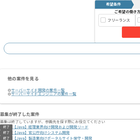
希望条件
「実装だけで終わらない開発がしたい」
ご希望の働き
フリーランス
開発体制はスクラムを採用しており、Pj
自己組織化されたチームで主体的に意思
未知の領域に対しても、チームで協力し
新しいドメインや技術へのチャレンジを
基本的にはフルリモートでの稼働を想定
他の案件を見る
サーバーサイド開発の案件一覧
サーバーサイドエンジニアの案件一覧
募集が終了した案件
募集は終了していますが、参画先を探す際にお役立てください
【Java】経理業界向け開発および開発リード
終了
【Java】官公庁向けシステム開発
終了
【Java】製造業向けポータルサイト保守・開発
終了