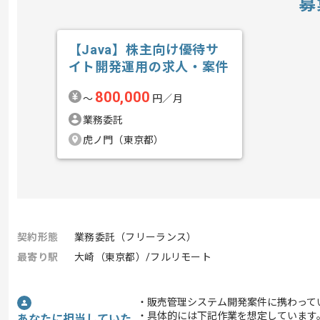
募
【Java】株主向け優待サ
イト開発運用の求人・案件
800,000
〜
円／月
業務委託
虎ノ門（東京都）
契約形態
業務委託（フリーランス）
最寄り駅
大崎（東京都）/フルリモート
・販売管理システム開発案件に携わって
・具体的には下記作業を想定しています
あなたに担当していた