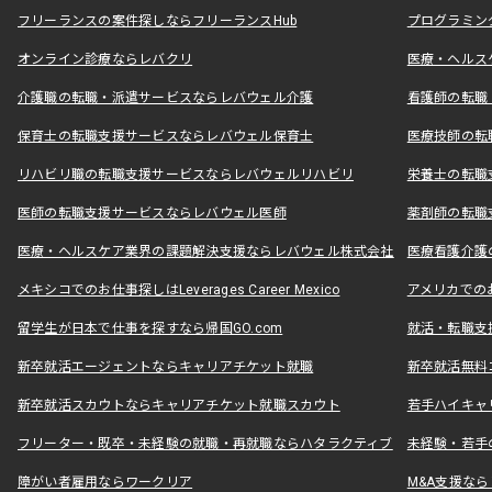
フリーランスの案件探しならフリーランスHub
プログラミン
オンライン診療ならレバクリ
医療・ヘルス
介護職の転職・派遣サービスならレバウェル介護
看護師の転職
保育士の転職支援サービスならレバウェル保育士
医療技師の転
リハビリ職の転職支援サービスならレバウェルリハビリ
栄養士の転職
医師の転職支援サービスならレバウェル医師
薬剤師の転職
医療・ヘルスケア業界の課題解決支援ならレバウェル株式会社
医療看護介護の
メキシコでのお仕事探しはLeverages Career Mexico
アメリカでのお仕事
留学生が日本で仕事を探すなら帰国GO.com
就活・転職支
新卒就活エージェントならキャリアチケット就職
新卒就活無料
新卒就活スカウトならキャリアチケット就職スカウト
若手ハイキャ
フリーター・既卒・未経験の就職・再就職ならハタラクティブ
未経験・若手
障がい者雇用ならワークリア
M&A支援な