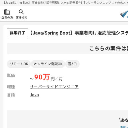
【Java/Spring Boot】事業者向け販売管理システム開発案件| ITフリーランスエンジニアの求人・案件
企業の方
案件検索
【Java/Spring Boot】事業者向け販売管
募集終了
こちらの案件は
リモートOK
オンライン商談OK
週5日
単価
90
万
〜
円／月
職種
サーバーサイドエンジニア
言語
Java
あ