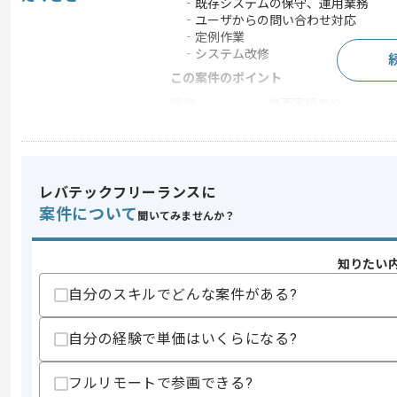
‐既存システムの保守、運用業務
‐ユーザからの問い合わせ対応
‐定例作業
‐システム改修
この案件のポイント
特徴
参画実績あり
求めるスキル
レバテックフリーランスに
スキル
・下記いずれかのシステム、言語につい
案件について
ｰPowerBI、PowerAutomateの開発
聞いてみませんか？
ｰVB.NETを用いたプログラム開発、テ
ｰSalesForceの標準機能(フロー
・既存機能の改修、テスト、保守、運用
知りたい
自分のスキルでどんな案件がある?
スキルに不安がある方へ
上記に似た経験やスキルをお持ちであれば申
自分の経験で単価はいくらになる?
フルリモートで参画できる?
精算条件
有