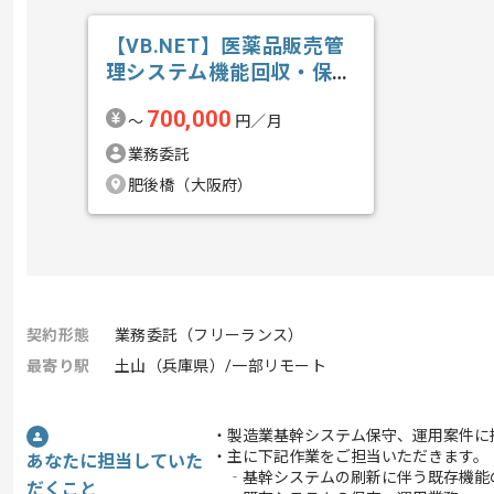
【VB.NET】医薬品販売管
理システム機能回収・保守
開発の求人・案件
700,000
〜
円／月
業務委託
肥後橋（大阪府）
契約形態
業務委託（フリーランス）
最寄り駅
土山（兵庫県）/一部リモート
・製造業基幹システム保守、運用案件に
・主に下記作業をご担当いただきます。
あなたに担当していた
‐基幹システムの刷新に伴う既存機能
だくこと