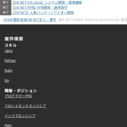
【VB.NET/C#/Java】システム開発・環境構築
終了
【VB.NET/RPA】RPA開発・運用保守
終了
【VB.NET】人事パッケージアドオン開発
終了
HOME
案件検索
VB.NET求人・案件
【VB.NET/Power Platform/Salesf
案件検索
スキル
Java
Python
Ruby
Go
職種・ポジション
プログラマー(PG)
フロントエンドエンジニア
インフラエンジニア
PMO