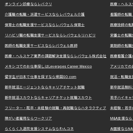
オンライン診療ならレバクリ
医療・ヘルス
介護職の転職・派遣サービスならレバウェル介護
看護師の転職
保育士の転職支援サービスならレバウェル保育士
医療技師の転
リハビリ職の転職支援サービスならレバウェルリハビリ
栄養士の転職
医師の転職支援サービスならレバウェル医師
薬剤師の転職
医療・ヘルスケア業界の課題解決支援ならレバウェル株式会社
医療看護介護の
メキシコでのお仕事探しはLeverages Career Mexico
アメリカでのお仕事
留学生が日本で仕事を探すなら帰国GO.com
就活・転職支
新卒就活エージェントならキャリアチケット就職
新卒就活無料
新卒就活スカウトならキャリアチケット就職スカウト
若手ハイキャ
フリーター・既卒・未経験の就職・再就職ならハタラクティブ
未経験・若手
障がい者雇用ならワークリア
M&A支援な
らくらく入退院支援システムならわんコネ
AI面接ならNAL