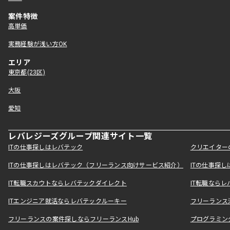
案件特徴
高単価
実務経験が浅い方OK
エリア
東京都(23区)
大阪
愛知
レバレジーズグループ関連サイト一覧
ITの仕事探しはレバテック
クリエイター
ITの仕事探しはレバテック（フリーランス向けサービス紹介）
ITの仕事探
IT転職スカウトならレバテックダイレクト
IT転職なら
ITエンジニア就活ならレバテックルーキー
フリーランス
フリーランスの案件探しならフリーランスHub
プログラミン