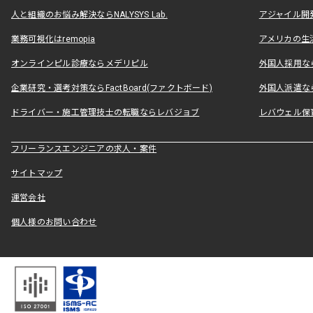
人と組織のお悩み解決ならNALYSYS Lab.
アジャイル開発なら
業務可視化はremopia
アメリカの生活
オンラインピル診療ならメデリピル
外国人採用ならLe
企業研究・選考対策ならFactBoard(ファクトボード)
外国人派遣なら
ドライバー・施工管理技士の転職ならレバジョブ
レバウェル保
フリーランスエンジニアの求人・案件
サイトマップ
運営会社
個人様のお問い合わせ