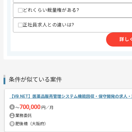
精算・お支払い
精算基準時間
140時間〜180時間
どれくらい裁量権がある?
支払いサイト
15日
正社員求人との違いは?
詳し
商談回数
1回
その他募集要項
募集人数
1人
作業開始日
2026/07/01
条件が似ている案件
リモートワーク：立ち上がり1ヶ月ほど
エージェントからのコ
す。
【VB.NET】医薬品販売管理システム機能回収・保守開発の求人・
メント
※立ち上がり期間やリモート頻度は習熟
700,000
〜
円／月
業務委託
肥後橋（大阪府）