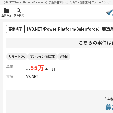
【VB.NET/Power Platform/Salesforce】製造業基幹システム保守・運用案件| ITフリーランス
企業の方
案件検索
【VB.NET/Power Platform/Salesf
募集終了
こちらの案件は
リモートOK
オンライン商談OK
週5日
単価
55
万
〜
円／月
言語
VB.NET
あ
募