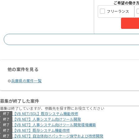
ご希望の働き
フリーランス
他の案件を見る
兵庫県の案件一覧
募集が終了した案件
募集は終了していますが、参画先を探す際にお役立てください
【VB.NET/SQL】既存システム機能改修
終了
【VB.NET】人事システム向けツール開発
終了
【VB.NET】人事システム向けツール開発環境構築
終了
【VB.NET】既存システム機能改修
終了
【VB.NET】自治体向けパッケージ保守および改修開発
終了