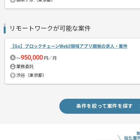
御茶ノ水（東京都）
資金調達実績のある創立5年以内のスタ
エージェントからのコ
メント
不動産マーケットにおけるITソリュー
リモートワークが可能な案件
建築設計サポート事業とVR技術を利用し
【Go】ブロックチェーンWeb3領域アプリ開発の求人・案件
率直に意見を言い合える環境のためフラ
950,000
〜
円／月
業務委託
積極的に最先端技術を導入されているた
渋谷（東京都）
新しい技術に触れながら多くの経験を積
おすすめの案件でございます。
条件を絞って案件を探す
似た案