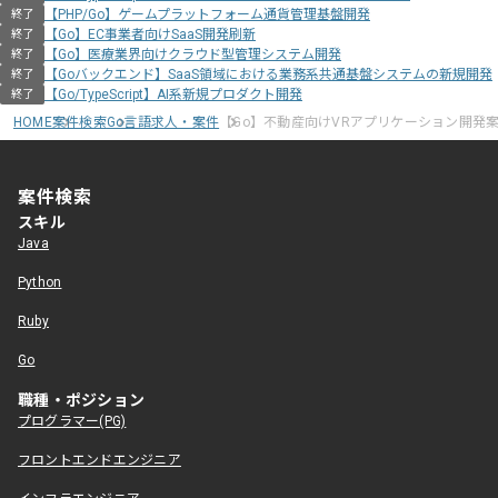
【PHP/Go】ゲームプラットフォーム通貨管理基盤開発
終了
【Go】EC事業者向けSaaS開発刷新
終了
【Go】医療業界向けクラウド型管理システム開発
終了
【Goバックエンド】SaaS領域における業務系共通基盤システムの新規開発
終了
【Go/TypeScript】AI系新規プロダクト開発
終了
HOME
案件検索
Go言語求人・案件
【Go】不動産向けVRアプリケーション開発
案件検索
スキル
Java
Python
Ruby
Go
職種・ポジション
プログラマー(PG)
フロントエンドエンジニア