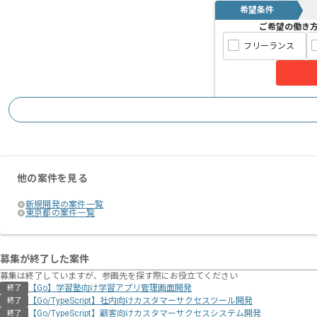
希望条件
ご希望の働き
フリーランス
他の案件を見る
新規開発の案件一覧
東京都の案件一覧
募集が終了した案件
募集は終了していますが、参画先を探す際にお役立てください
【Go】学習塾向け学習アプリ管理画面開発
終了
【Go/TypeScript】社内向けカスタマーサクセスツール開発
終了
【Go/TypeScript】顧客向けカスタマーサクセスシステム開発
終了