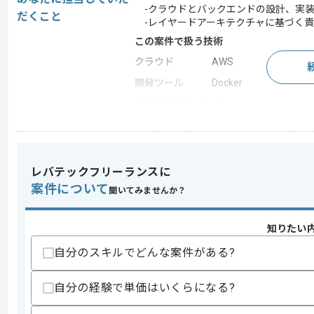
-クラウドとバックエンドの設計、実装
だくこと
-レイヤードアーキテクチャに基づく責
この案件で扱う技術
クラウド
AWS
開発ツール
Docker
この案件のポイント
業務内容
新規開発 , 追加開発
特徴
自社サービスあり
レバテックフリーランスに
案件について
聞いてみませんか？
求めるスキル
スキル
・RDBを用いたデータモデル設計、実装
知りたい
・RESTful APIまたはGraphQL API of t
・AWSを中心としたクラウド環境での
自分のスキルでどんな案件がある?
・コンテナベースのアプリケーション運
・サーバレスアーキテクチャを用いたシ
・Goを用いたバックエンド開発経験
自分の経験で単価はいくらになる?
歓迎スキル