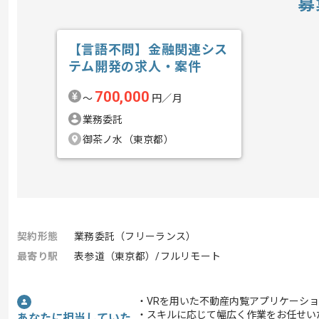
募
【言語不問】金融関連シス
テム開発の求人・案件
700,000
〜
円／月
業務委託
御茶ノ水（東京都）
契約形態
業務委託（フリーランス）
最寄り駅
表参道（東京都）/フルリモート
・VRを用いた不動産内覧アプリケーシ
・スキルに応じて幅広く作業をお任せい
あなたに担当していた