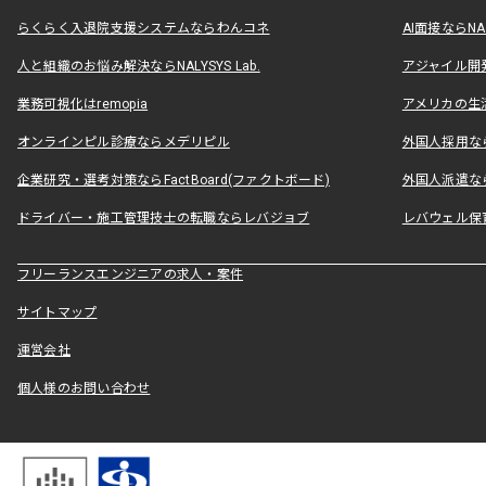
らくらく入退院支援システムならわんコネ
AI面接ならNAL
人と組織のお悩み解決ならNALYSYS Lab.
アジャイル開発なら
業務可視化はremopia
アメリカの生活
オンラインピル診療ならメデリピル
外国人採用ならLe
企業研究・選考対策ならFactBoard(ファクトボード)
外国人派遣なら
ドライバー・施工管理技士の転職ならレバジョブ
レバウェル保
フリーランスエンジニアの求人・案件
サイトマップ
運営会社
個人様のお問い合わせ