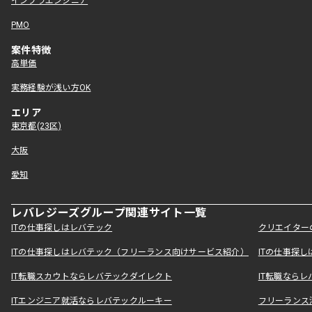
インフラエンジニア
PMO
案件特徴
高単価
実務経験が浅い方OK
エリア
東京都(23区)
大阪
愛知
レバレジーズグループ関連サイト一覧
ITの仕事探しはレバテック
クリエイター
ITの仕事探しはレバテック（フリーランス向けサービス紹介）
ITの仕事探
IT転職スカウトならレバテックダイレクト
IT転職なら
ITエンジニア就活ならレバテックルーキー
フリーランス