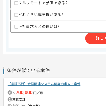
フルリモートで参画できる?
・エンタープライズ向けシステムの設計
・認証、認可の設計経験
どれくらい裁量権がある?
スキルに不安がある方へ
上記に似た経験やスキルをお持ちであれば申
正社員求人との違いは?
詳し
精算条件
有
精算・お支払い
精算基準時間
140時間〜180時間
支払いサイト
15日
条件が似ている案件
商談回数
1回
その他募集要項
【言語不問】金融関連システム開発の求人・案件
募集人数
1人
700,000
〜
円／月
作業開始日
2026/07/01
業務委託