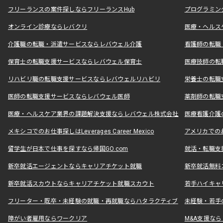
フリーランスの案件探しならフリーランスHub
プログラミン
オンライン診療ならレバクリ
医療・ヘルス
介護職の転職・派遣サービスならレバウェル介護
看護師の転職
保育士の転職支援サービスならレバウェル保育士
医療技師の転
リハビリ職の転職支援サービスならレバウェルリハビリ
栄養士の転職
医師の転職支援サービスならレバウェル医師
薬剤師の転職
医療・ヘルスケア業界の課題解決支援ならレバウェル株式会社
医療看護介護の
メキシコでのお仕事探しはLeverages Career Mexico
アメリカでのお仕事
留学生が日本で仕事を探すなら帰国GO.com
就活・転職支
新卒就活エージェントならキャリアチケット就職
新卒就活無料
新卒就活スカウトならキャリアチケット就職スカウト
若手ハイキャ
フリーター・既卒・未経験の就職・再就職ならハタラクティブ
未経験・若手
障がい者雇用ならワークリア
M&A支援な