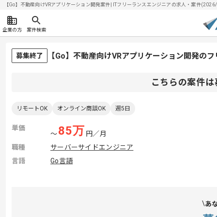
【Go】不動産向けVRアプリケーション開発案件| ITフリーランスエンジニアの求人・案件(2026/0
企業の方
案件検索
【Go】不動産向けVRアプリケーション開発の
募集終了
こちらの案件は
リモートOK
オンライン商談OK
週5日
単価
85
万
〜
円／月
職種
サーバーサイドエンジニア
言語
Go言語
あ