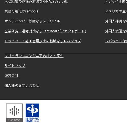
人と組織のお悩み解決ならNALYSYS Lab.
アジャイル開発なら
業務可視化はremopia
アメリカの生活
オンラインピル診療ならメデリピル
外国人採用ならLe
企業研究・選考対策ならFactBoard(ファクトボード)
外国人派遣なら
ドライバー・施工管理技士の転職ならレバジョブ
レバウェル保
フリーランスエンジニアの求人・案件
サイトマップ
運営会社
個人様のお問い合わせ