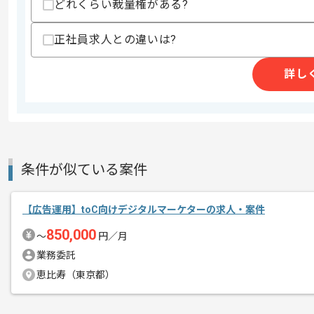
どれくらい裁量権がある?
正社員求人との違いは?
精算条件
有
精算・お支払い
詳し
精算基準時間
140時間〜180時間
支払いサイト
15日
商談回数
1回
条件が似ている案件
その他募集要項
募集人数
1人
作業開始日
2026/06/01
【広告運用】toC向けデジタルマーケターの求人・案件
850,000
〜
円／月
業務委託
レバテックでの実績がある企業でござい
エージェントからのコ
恵比寿（東京都）
SNS運用のご経験活かすことができます
メント