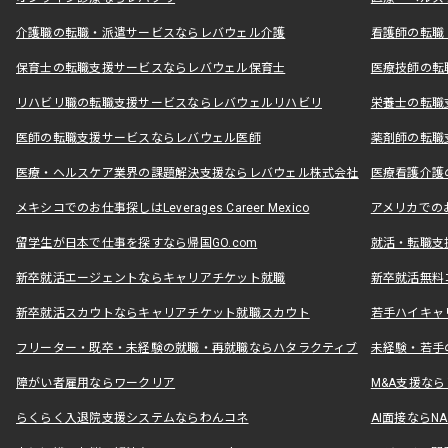
介護職の転職・派遣サービスならレバウェル介護
看護師の転職
保育士の転職支援サービスならレバウェル保育士
医療技師の転
リハビリ職の転職支援サービスならレバウェルリハビリ
栄養士の転職
医師の転職支援サービスならレバウェル医師
薬剤師の転職
医療・ヘルスケア業界の課題解決支援ならレバウェル株式会社
医療看護介護の
メキシコでのお仕事探しはLeverages Career Mexico
アメリカでのお仕事
留学生が日本で仕事を探すなら帰国GO.com
就活・転職支
新卒就活エージェントならキャリアチケット就職
新卒就活無料
新卒就活スカウトならキャリアチケット就職スカウト
若手ハイキャ
フリーター・既卒・未経験の就職・再就職ならハタラクティブ
未経験・若手
障がい者雇用ならワークリア
M&A支援な
らくらく入退院支援システムならわんコネ
AI面接ならNAL