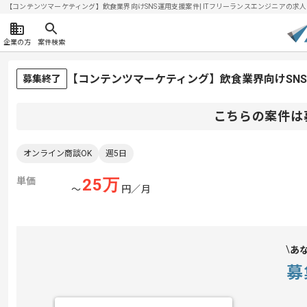
【コンテンツマーケティング】飲食業界向けSNS運用支援案件| ITフリーランスエンジニアの求人・案件
企業の方
案件検索
【コンテンツマーケティング】飲食業界向けSN
募集終了
こちらの案件は
オンライン商談OK
週5日
単価
25
万
〜
円／月
あ
募