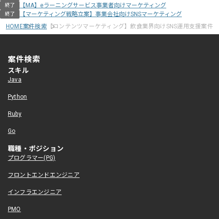
【MA】eラーニングサービス事業者向けマーケティング
終了
【マーケティング戦略立案】事業会社向けSNSマーケティング
終了
HOME
案件検索
【コンテンツマーケティング】飲食業界向けSNS運用支援案件
案件検索
スキル
Java
Python
Ruby
Go
職種・ポジション
プログラマー(PG)
フロントエンドエンジニア
インフラエンジニア
PMO