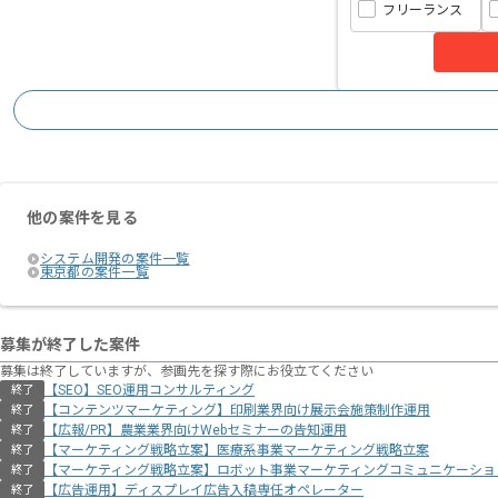
フリーランス
他の案件を見る
システム開発の案件一覧
東京都の案件一覧
募集が終了した案件
募集は終了していますが、参画先を探す際にお役立てください
【SEO】SEO運用コンサルティング
終了
【コンテンツマーケティング】印刷業界向け展示会施策制作運用
終了
【広報/PR】農業業界向けWebセミナーの告知運用
終了
【マーケティング戦略立案】医療系事業マーケティング戦略立案
終了
【マーケティング戦略立案】ロボット事業マーケティングコミュニケーショ
終了
【広告運用】ディスプレイ広告入稿専任オペレーター
終了