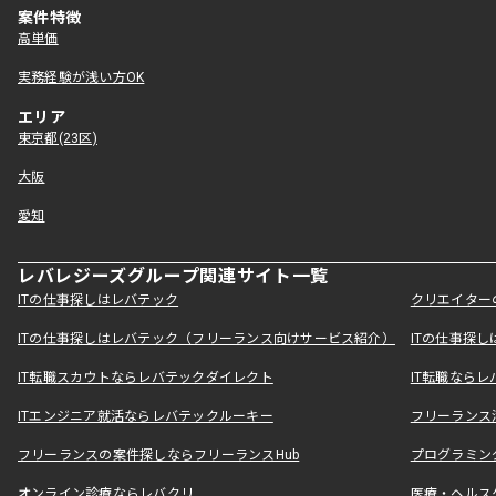
案件特徴
高単価
実務経験が浅い方OK
エリア
東京都(23区)
大阪
愛知
レバレジーズグループ関連サイト一覧
ITの仕事探しはレバテック
クリエイター
ITの仕事探しはレバテック（フリーランス向けサービス紹介）
ITの仕事探
IT転職スカウトならレバテックダイレクト
IT転職なら
ITエンジニア就活ならレバテックルーキー
フリーランス
フリーランスの案件探しならフリーランスHub
プログラミン
オンライン診療ならレバクリ
医療・ヘルス