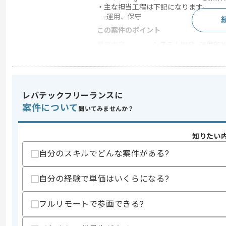
・主な担当工程は下記になります。
-運用、保守
この案件のポイント
業務内容
システム開発 , 運用監
特徴
参画実績あり , 20代活躍
レバテックフリーランスに
求めるスキル
案件について
聞いてみませんか？
スキル
・社会人経験2年以上
・SNS運用（X、Instagram、Facebo
・画像作成のご経験
知りたい
・SNS投稿における配信文作成のご経験
自分のスキルでどんな案件がある?
歓迎スキル
・長期参画可能な方
自分の経験で単価はいくらになる?
・責任感がある方
・顧客と能動的に会話できるコミュニケ
フルリモートで参画できる?
スキルに不安がある方へ
上記に似た経験やスキルをお持ちであれば申