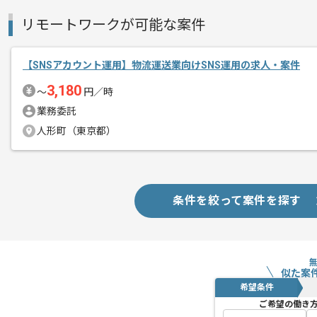
プロジェクトは長期を想定しており 中
リモートワークが可能な案件
基本的には基本常駐作業を見込んでおり
【SNSアカウント運用】物流運送業向けSNS運用の求人・案件
3,180
〜
円／時
業務委託
人形町（東京都）
条件を絞って案件を探す
似た案
希望条件
ご希望の働き