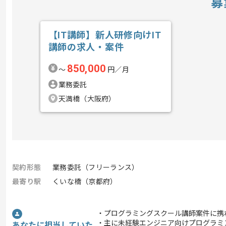
募
【IT講師】新人研修向けIT
講師の求人・案件
850,000
〜
円／月
業務委託
天満橋（大阪府）
契約形態
業務委託（フリーランス）
最寄り駅
くいな橋（京都府）
・プログラミングスクール講師案件に携
・主に未経験エンジニア向けプログラミ
あなたに担当していた