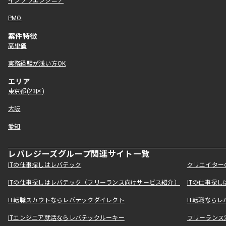
インフラエンジニア
PMO
案件特徴
高単価
実務経験が浅い方OK
エリア
東京都(23区)
大阪
愛知
レバレジーズグループ関連サイト一覧
ITの仕事探しはレバテック
クリエイター
ITの仕事探しはレバテック（フリーランス向けサービス紹介）
ITの仕事探
IT転職スカウトならレバテックダイレクト
IT転職なら
ITエンジニア就活ならレバテックルーキー
フリーランス