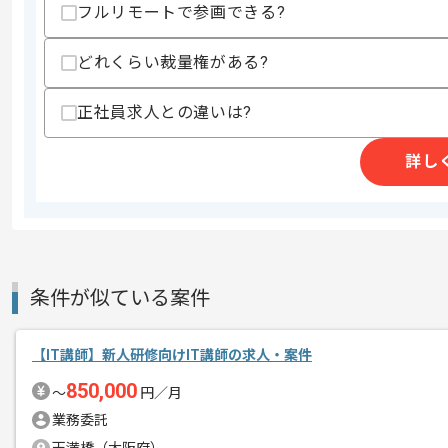
作業開始日
2026/06/04
フルリモートで参画できる?
どれくらい裁量権がある?
システムソリューション事業等を展開し
エージェントからのコ
正社員求人との違いは?
今回はプログラミングスクール講師案件
メント
詳し
IT講師としての実務経験を活かしたい方
基本的には常駐での作業を見込んでおり
条件が似ている案件
【IT講師】新人研修向けIT講師の求人・案件
850,000
〜
円／月
業務委託