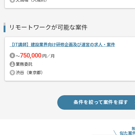
天満橋（大阪府）
リモートワークが可能な案件
【IT講師】建設業界向け研修企画及び運営の求人・案件
750,000
〜
円／月
業務委託
渋谷（東京都）
条件を絞って案件を探す
似た案