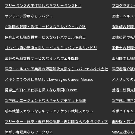
フリーランスの案件探しならフリーランスHub
プログラミン
オンライン診療ならレバクリ
医療・ヘルス
介護職の転職・派遣サービスならレバウェル介護
看護師の転職
保育士の転職支援サービスならレバウェル保育士
医療技師の転
リハビリ職の転職支援サービスならレバウェルリハビリ
栄養士の転職
医師の転職支援サービスならレバウェル医師
薬剤師の転職
医療・ヘルスケア業界の課題解決支援ならレバウェル株式会社
医療看護介護の
メキシコでのお仕事探しはLeverages Career Mexico
アメリカでのお仕事
留学生が日本で仕事を探すなら帰国GO.com
就活・転職支
新卒就活エージェントならキャリアチケット就職
新卒就活無料
新卒就活スカウトならキャリアチケット就職スカウト
若手ハイキャ
フリーター・既卒・未経験の就職・再就職ならハタラクティブ
未経験・若手
障がい者雇用ならワークリア
M&A支援な