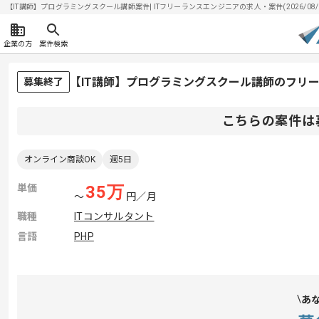
【IT講師】プログラミングスクール講師案件| ITフリーランスエンジニアの求人・案件(2026/08/
企業の方
案件検索
【IT講師】プログラミングスクール講師のフリ
募集終了
こちらの案件は
オンライン商談OK
週5日
単価
35
万
〜
円／月
職種
ITコンサルタント
言語
PHP
あ