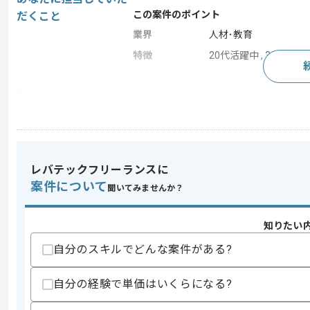
この案件のポイント
だくこと
業界
人材･教育
特徴
20代活躍中 , 30代活躍
求めるスキル
スキル
・IT講師としての実務経験(3年以上)
歓迎スキル
・PHPを用いた実務経験
レバテックフリーランスに
案件について
聞いてみませんか？
スキルに不安がある方へ
上記に似た経験やスキルをお持ちであれば申
知りたい
自分のスキルでどんな案件がある?
商談回数
1回
自分の経験で単価はいくらになる?
その他募集要項
募集人数
1人