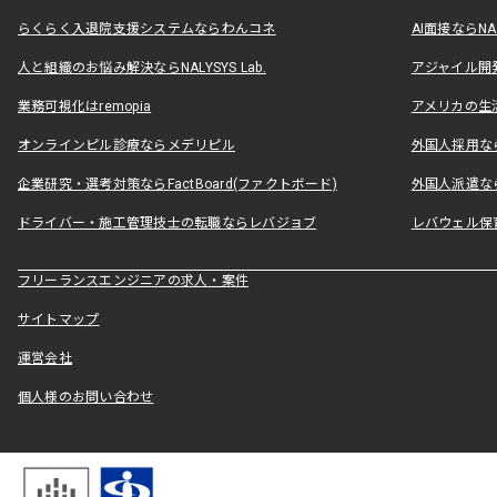
らくらく入退院支援システムならわんコネ
AI面接ならNAL
人と組織のお悩み解決ならNALYSYS Lab.
アジャイル開発なら
業務可視化はremopia
アメリカの生活
オンラインピル診療ならメデリピル
外国人採用ならLe
企業研究・選考対策ならFactBoard(ファクトボード)
外国人派遣なら
ドライバー・施工管理技士の転職ならレバジョブ
レバウェル保
フリーランスエンジニアの求人・案件
サイトマップ
運営会社
個人様のお問い合わせ