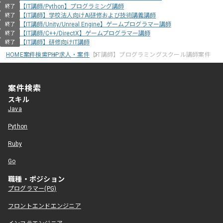
【IT講師/Python】プログラミング講師
終了
【IT講師】学校法人向けAI研修および技術講義講師
終了
【IT講師/Unity/Unreal Engine】ゲームプログラマー講師
終了
【IT講師/C++/DirectX】ゲームプログラマー講師
終了
【IT講師】研修向けIT講師
終了
HOME
案件検索
PHP求人・案件
【IT講師】プログラミングスクール講師案件
案件検索
スキル
Java
Python
Ruby
Go
職種・ポジション
プログラマー(PG)
フロントエンドエンジニア