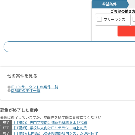
希望条件
ご希望の働き
フリーランス
他の案件を見る
ITコンサルタントの案件一覧
京都府の案件一覧
募集が終了した案件
募集は終了していますが、参画先を探す際にお役立てください
【IT講師】専門学校向け情報系講義および指導
終了
【IT講師】学校法人向けITリテラシー向上支援
終了
【IT講師/社内SE】DX研修講師社内システム運用保守
終了