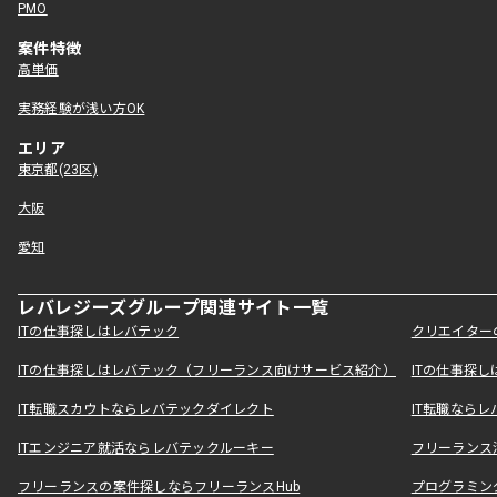
PMO
案件特徴
高単価
実務経験が浅い方OK
エリア
東京都(23区)
大阪
愛知
レバレジーズグループ関連サイト一覧
ITの仕事探しはレバテック
クリエイター
ITの仕事探しはレバテック（フリーランス向けサービス紹介）
ITの仕事探
IT転職スカウトならレバテックダイレクト
IT転職なら
ITエンジニア就活ならレバテックルーキー
フリーランス
フリーランスの案件探しならフリーランスHub
プログラミン