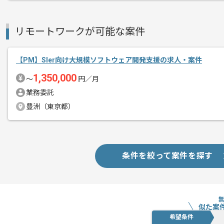
レバテックでの実績がある企業の案件で
エージェントからのコ
メント
PMの経験を活かすことができます。
リモートワークが可能な案件
複数案件を保有している企業ですので、
ご経験と実績に応じて別案件のご提案も
【PM】Sler向け大規模ソフトウェア開発支援の求人・案件
新しいアイディアや技術を積極的に導入
1,350,000
〜
円／月
経験豊富なメンバーと成長が出来る環境
業務委託
スキルアップされたい方、長期的に参画
豊洲（東京都）
条件を絞って案件を探す
似た案
希望条件