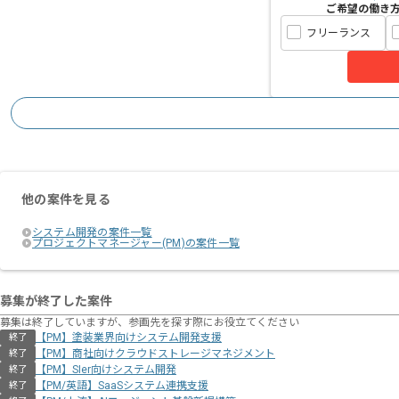
ご希望の働き
フリーランス
他の案件を見る
システム開発の案件一覧
プロジェクトマネージャー(PM)の案件一覧
募集が終了した案件
募集は終了していますが、参画先を探す際にお役立てください
【PM】塗装業界向けシステム開発支援
終了
【PM】商社向けクラウドストレージマネジメント
終了
【PM】SIer向けシステム開発
終了
【PM/英語】SaaSシステム連携支援
終了