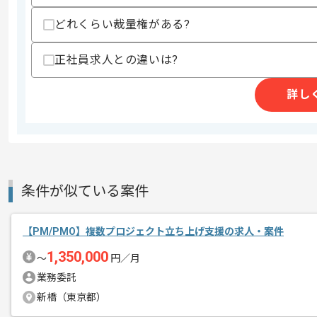
・WEBシステム開発経験
どれくらい裁量権がある?
スキルに不安がある方へ
上記に似た経験やスキルをお持ちであれば申
正社員求人との違いは?
詳し
精算条件
有
精算・お支払い
精算基準時間
140時間〜180時間
支払いサイト
15日
条件が似ている案件
商談回数
2回
【PM/PMO】複数プロジェクト立ち上げ支援の求人・案件
その他募集要項
募集人数
1人
1,350,000
〜
円／月
作業開始日
2026/09/01
業務委託
新橋（東京都）