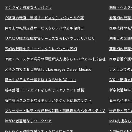
オンライン診療ならレバクリ
医療・ヘルス
介護職の転職・派遣サービスならレバウェル介護
看護師の転職
保育士の転職支援サービスならレバウェル保育士
医療技師の転
リハビリ職の転職支援サービスならレバウェルリハビリ
栄養士の転職
医師の転職支援サービスならレバウェル医師
薬剤師の転職
医療・ヘルスケア業界の課題解決支援ならレバウェル株式会社
医療看護介護の
メキシコでのお仕事探しはLeverages Career Mexico
アメリカでのお仕事
留学生が日本で仕事を探すなら帰国GO.com
就活・転職支
新卒就活エージェントならキャリアチケット就職
新卒就活無料
新卒就活スカウトならキャリアチケット就職スカウト
若手ハイキャ
フリーター・既卒・未経験の就職・再就職ならハタラクティブ
未経験・若手
障がい者雇用ならワークリア
M&A支援な
らくらく入退院支援システムならわんコネ
AI面接ならNAL