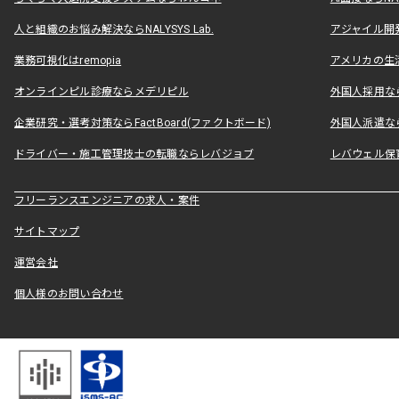
人と組織のお悩み解決ならNALYSYS Lab.
アジャイル開発なら
業務可視化はremopia
アメリカの生活
オンラインピル診療ならメデリピル
外国人採用ならLe
企業研究・選考対策ならFactBoard(ファクトボード)
外国人派遣なら
ドライバー・施工管理技士の転職ならレバジョブ
レバウェル保
フリーランスエンジニアの求人・案件
サイトマップ
運営会社
個人様のお問い合わせ