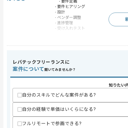
- 要件定義
- 要件ヒアリング
- 設計
- ベンダー調整
- 進捗管理
- 受け入れテスト
この案件のポイント
業務内容
システム開発
特徴
20代活躍中 , 30代活躍
レバテックフリーランスに
案件について
聞いてみませんか？
求めるスキル
スキル
・UiPathの開発導入保守を一人称で対
知りたい
・要件定義～運用保守までの経験
・英語での実務経験(読み書き)
自分のスキルでどんな案件がある?
歓迎スキル
自分の経験で単価はいくらになる?
・PowerAutomateやPowerAppsおよび
・会計や物流の経験
・輸入商社での作業経験
フルリモートで参画できる?
・SAPの知見