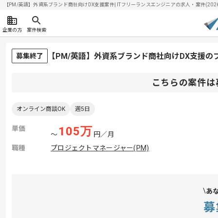
【PM/英語】外資系ブランド商社向けDX支援案件| ITフリーランスエンジニアの求人・案件(2026/
企業の方
案件検索
【PM/英語】外資系ブランド商社向けDX支援の
募集終了
こちらの案件は
オンライン商談OK
週5日
単価
105
万
〜
円／月
職種
プロジェクトマネージャー(PM)
あ
募