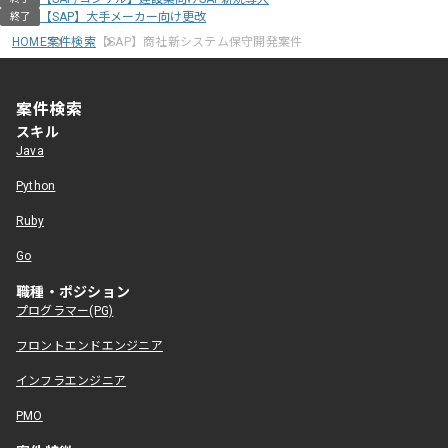
【SAP】大手メーカー向け更改
終了
HOME
案件検索
【SAP】商社新システム保守開発案件
案件検索
スキル
Java
Python
Ruby
Go
職種・ポジション
プログラマー(PG)
フロントエンドエンジニア
インフラエンジニア
PMO