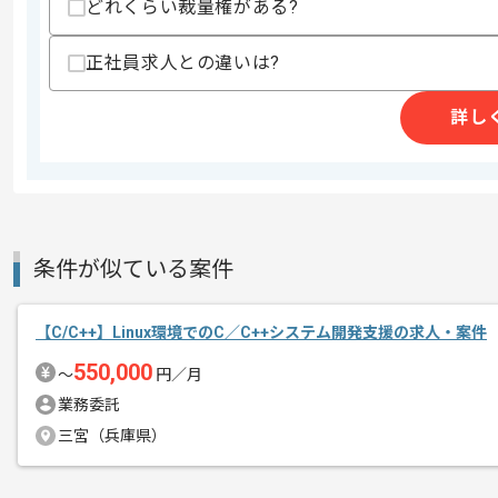
商談回数
2回
どれくらい裁量権がある?
その他募集要項
募集人数
2人
正社員求人との違いは?
作業開始日
2026/06/04
詳し
週5日常駐での作業を想定しております
エージェントからのコ
メント
取引実績のある企業の案件です。
これまでの経験を活かしてご活躍いただ
条件が似ている案件
長期案件ですので腰を据えて作業された
ぜひ一度、ご商談で雰囲気を掴んでいた
【C/C++】Linux環境でのC／C++システム開発支援の求人・案件
550,000
〜
円／月
業務委託
三宮（兵庫県）