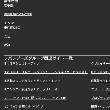
案件特徴
高単価
実務経験が浅い方OK
エリア
東京都(23区)
大阪
愛知
レバレジーズグループ関連サイト一覧
ITの仕事探しはレバテック
クリエイター
ITの仕事探しはレバテック（フリーランス向けサービス紹介）
ITの仕事探
IT転職スカウトならレバテックダイレクト
IT転職なら
ITエンジニア就活ならレバテックルーキー
フリーランス
フリーランスの案件探しならフリーランスHub
プログラミン
オンライン診療ならレバクリ
医療・ヘルス