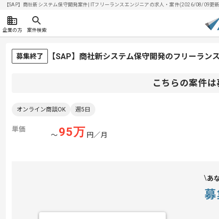
【SAP】商社新システム保守開発案件| ITフリーランスエンジニアの求人・案件(2026/08/09更新
企業の方
案件検索
【SAP】商社新システム保守開発のフリーラン
募集終了
こちらの案件は
オンライン商談OK
週5日
単価
95
万
〜
円／月
あ
募