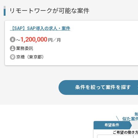
リモートワークが可能な案件
【SAP】SAP導入の求人・案件
1,200,000
〜
円／月
業務委託
京橋（東京都）
条件を絞って案件を探す
似た案
希望条件
ご希望の働き