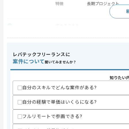
特徴
長期プロジェクト
求めるスキル
スキル
・SD、MM、FI、COのモジュール経験
・基本設計以降の対応経験
・保守経験
レバテックフリーランスに
スキルに不安がある方へ
案件について
聞いてみませんか？
上記に似た経験やスキルをお持ちであれば申
知りたい
自分のスキルでどんな案件がある?
精算条件
有
精算・お支払い
精算基準時間
140時間〜180時間
自分の経験で単価はいくらになる?
支払いサイト
15日
フルリモートで参画できる?