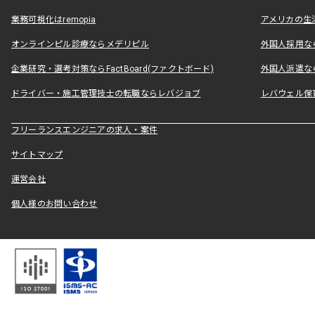
業務可視化はremopia
アメリカの生活
オンラインピル診療ならメデリピル
外国人採用ならLe
企業研究・選考対策ならFactBoard(ファクトボード)
外国人派遣なら
ドライバー・施工管理技士の転職ならレバジョブ
レバウェル保
フリーランスエンジニアの求人・案件
サイトマップ
運営会社
個人様のお問い合わせ