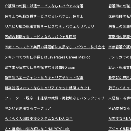
介護職の転職・派遣サービスならレバウェル介護
看護師の転職
保育士の転職支援サービスならレバウェル保育士
医療技師の転
リハビリ職の転職支援サービスならレバウェルリハビリ
栄養士の転職
医師の転職支援サービスならレバウェル医師
薬剤師の転職
医療・ヘルスケア業界の課題解決支援ならレバウェル株式会社
医療看護介護の
メキシコでのお仕事探しはLeverages Career Mexico
アメリカでのお仕事
留学生が日本で仕事を探すなら帰国GO.com
就活・転職支
新卒就活エージェントならキャリアチケット就職
新卒就活無料
新卒就活スカウトならキャリアチケット就職スカウト
若手ハイキャ
フリーター・既卒・未経験の就職・再就職ならハタラクティブ
未経験・若手
障がい者雇用ならワークリア
M&A支援な
らくらく入退院支援システムならわんコネ
AI面接ならNAL
人と組織のお悩み解決ならNALYSYS Lab.
アジャイル開発なら