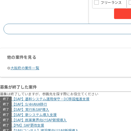
フリーランス
他の案件を見る
大阪府の案件一覧
募集が終了した案件
募集は終了していますが、参画先を探す際にお役立てください
【SAP】基幹システム運用保守・DC移設推進支援
終了
【SAP】S/4HANA移行
終了
【SAP】実行系SAP導入
終了
【SAP】新システム導入支援
終了
【SAP】医薬業界向けSAP新規導入
終了
【PM】SAP更改支援
終了
【SAP/コンサル】建設業向けSAP新規導入
終了