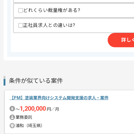
・CSM資格の保有
どれくらい裁量権がある?
スキルに不安がある方へ
上記に似た経験やスキルをお持ちであれば申
正社員求人との違いは?
詳し
精算条件
有
精算・お支払い
精算基準時間
140時間〜180時間
支払いサイト
15日
条件が似ている案件
商談回数
1回
その他募集要項
【PM】塗装業界向けシステム開発支援の求人・案件
募集人数
1人
1,200,000
作業開始日
2026/07/01
〜
円／月
業務委託
浦和（埼玉県）
レバテックでの実績がある企業の案件で