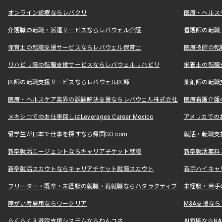
オンライン診療ならレバクリ
医療・ヘルス
介護職の転職・派遣サービスならレバウェル介護
看護師の転職
保育士の転職支援サービスならレバウェル保育士
医療技師の転
リハビリ職の転職支援サービスならレバウェルリハビリ
栄養士の転職
医師の転職支援サービスならレバウェル医師
薬剤師の転職
医療・ヘルスケア業界の課題解決支援ならレバウェル株式会社
医療看護介護の
メキシコでのお仕事探しはLeverages Career Mexico
アメリカでのお仕事
留学生が日本で仕事を探すなら帰国GO.com
就活・転職支
新卒就活エージェントならキャリアチケット就職
新卒就活無料
新卒就活スカウトならキャリアチケット就職スカウト
若手ハイキャ
フリーター・既卒・未経験の就職・再就職ならハタラクティブ
未経験・若手
障がい者雇用ならワークリア
M&A支援な
らくらく入退院支援システムならわんコネ
AI面接ならNAL