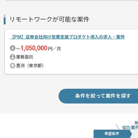
エージェントからのコ
メント
PMの経験を活かすことができます。
リモートワークが可能な案件
複数案件を保有している企業ですので、
ご経験と実績に応じて別案件のご提案も
【PM】証券会社向け営業支援プロダクト導入の求人・案件
新しいアイディアや技術を積極的に導入
1,050,000
〜
円／月
経験豊富なメンバーと成長が出来る環境
業務委託
スキルアップされたい方、長期的に参画
豊洲（東京都）
基本的には一部リモート作業を見込んで
条件を絞って案件を探す
似た案
希望条件