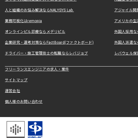
人と組織のお悩み解決ならNALYSYS Lab.
アジャイル開発なら
業務可視化はremopia
アメリカの生活
オンラインピル診療ならメデリピル
外国人採用ならLe
企業研究・選考対策ならFactBoard(ファクトボード)
外国人派遣なら
ドライバー・施工管理技士の転職ならレバジョブ
レバウェル保
フリーランスエンジニアの求人・案件
サイトマップ
運営会社
個人様のお問い合わせ