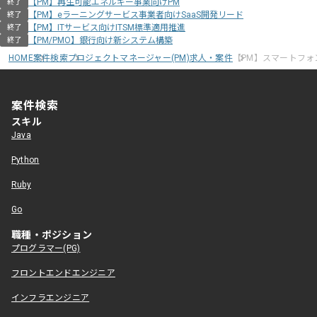
【PM】再生可能エネルギー事業向けPM
終了
【PM】eラーニングサービス事業者向けSaaS開発リード
終了
【PM】ITサービス向けITSM標準適用推進
終了
【PM/PMO】銀行向け新システム構築
終了
HOME
案件検索
プロジェクトマネージャー(PM)求人・案件
【PM】スマートフォ
案件検索
スキル
Java
Python
Ruby
Go
職種・ポジション
プログラマー(PG)
フロントエンドエンジニア
インフラエンジニア