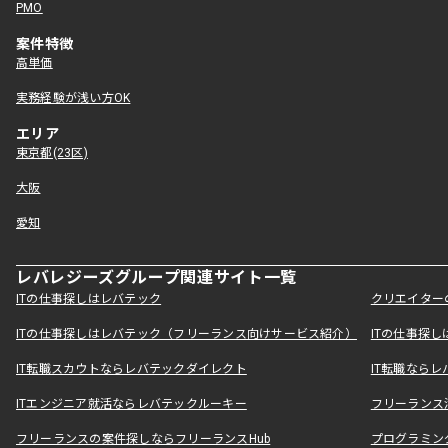
PMO
案件特徴
高単価
実務経験が浅い方OK
エリア
東京都(23区)
大阪
愛知
レバレジーズグループ関連サイト一覧
ITの仕事探しはレバテック
クリエイター
ITの仕事探しはレバテック（フリーランス向けサービス紹介）
ITの仕事探
IT転職スカウトならレバテックダイレクト
IT転職なら
ITエンジニア就活ならレバテックルーキー
フリーランス
フリーランスの案件探しならフリーランスHub
プログラミン