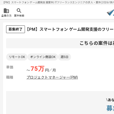
【PM】スマートフォン ゲーム開発支援案件| ITフリーランスエンジニアの求人・案件(2026/08/
企業の方
案件検索
【PM】スマートフォン ゲーム開発支援のフリ
募集終了
こちらの案件は
リモートOK
オンライン商談OK
週5日
単価
75
万
〜
円／月
職種
プロジェクトマネージャー(PM)
あ
募