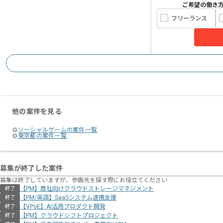
ご希望の働き
フリーランス
他の案件を見る
ソーシャルゲームの案件一覧
東京都の案件一覧
募集が終了した案件
募集は終了していますが、参画先を探す際にお役立てください
【PM】商社向けクラウドストレージマネジメント
終了
【PM/英語】SaaSシステム連携支援
終了
【VPoE】AI活用プロダクト開発
終了
【PM】クラウドシフトプロジェクト
終了