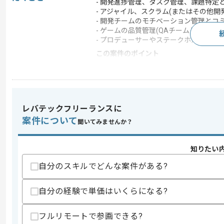
- 開発進捗管理、タスク管理、課題特定
- アジャイル、スクラム(またはその他
- 開発チームのモチベーション管理とコ
- ゲームの品質管理(QAチームとの連携)
- プロデューサーやステークホルダーへ
この案件のポイント
業界
ソーシャルゲーム
業務内容
ゲーム開発
特徴
参画実績あり , 20代活
レバテックフリーランスに
案件について
聞いてみませんか？
求めるスキル
スキル
知りたい
・ゲーム業界でのプロジェクトマネジメン
・アジャイル(スクラム)開発の運営と実
自分のスキルでどんな案件がある?
・プロジェクトのリスク管理や課題発見
・チーム内のリーダーシップや調整経験
自分の経験で単価はいくらになる?
歓迎スキル
・ゲームタイトルの新規開発からリリー
フルリモートで参画できる?
・開発や運用ワークフローの構築や最適