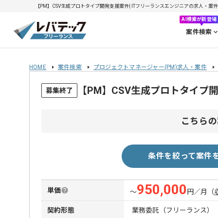
【PM】CSV生成プロトタイプ開発支援案件| ITフリーランスエンジニアの求人・案件(20
AI検索が新登場
案件検索
HOME
案件検索
プロジェクトマネージャー(PM)求人・案件
【PM】CSV生成プロトタイプ
募集終了
こちらの
条件を絞って案件
950,000
単価
〜
円／月
（
契約形態
業務委託（フリーランス）