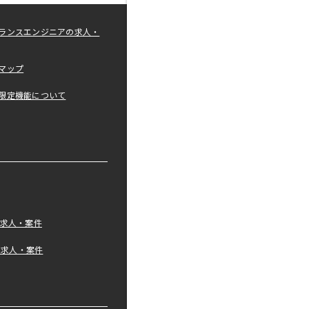
ランスエンジニアの求人・
マップ
限定機能について
の求人・案件
tの求人・案件