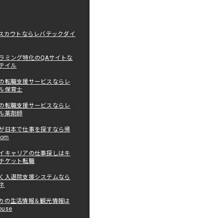
職スカウトならレバテックダイ
ラミング特化のQAサイトな
テイル
の転職支援サービスならレ
ル保育士
の転職支援サービスならレ
ル薬剤師
が日本で仕事を探すなら帰
com
イキャリアの仕事探しはキ
チケット転職
く入退院支援システムなら
ネ
カの生活情報＆観光情報は
ouse