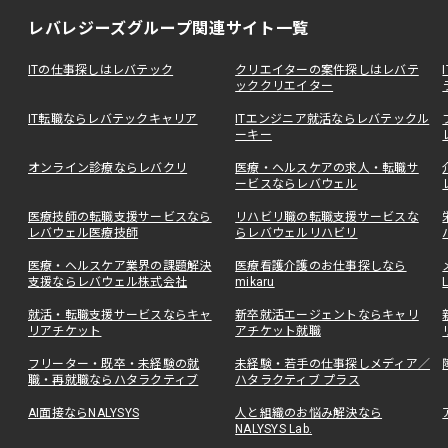
レバレジーズグループ関連サイト一覧
ITの仕事探しはレバテック
クリエイターの案件探しはレバテ
ッククリエイター
IT転職ならレバテックキャリア
ITエンジニア就活ならレバテックル
ーキー
オンライン診療ならレバクリ
医療・ヘルスケアの求人・転職サ
ービスならレバウェル
医療技師の転職支援サービスなら
リハビリ職の転職支援サービスな
レバウェル医療技師
らレバウェルリハビリ
医療・ヘルスケア業界の課題解決
医療看護介護のお仕事探しなら
支援ならレバウェル株式会社
mikaru
就活・転職支援サービスならキャ
新卒就活エージェントならキャリ
リアチケット
アチケット就職
フリーター・既卒・未経験の就
未経験・若手の仕事探しメディア／
職・再就職ならハタラクティブ
ハタラクティブ プラス
AI面接ならNALYSYS
人と組織のお悩み解決なら
NALYSYS Lab.