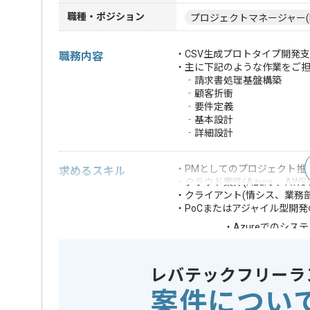
職種・ポジション
プロジェクトマネージャー(
・CSV生成プロトタイプ開発
職務内容
・主に下記のような作業をご
‐請求書処理基盤構築
‐顧客折衝
‐要件定義
‐基本設計
‐詳細設計
・PMとしてのプロジェクト推
求めるスキル
・クラウド案件(Azure 、A
・クライアント(情シス、業務
・PoCまたはアジャイル型開発
・Azureでのシス
・AI/OCRまたは
・業務システム(会計
歓迎スキル
・業務フロー設計
レバテックフリーラ
・CI/CDまたはG
案件につい
※上記に似た経験やスキルをお持ち