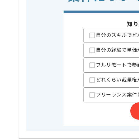
クラウド
Microsoft
この案件で扱う技術
開発ツール
GitHub
知り
精算条件
有
自分のスキルでど
精算・お支払い
精算基準時間
140時間
自分の経験で単価
支払いサイト
15日
フルリモートで参
担当者より
どれくらい裁量権
初日はPC貸与や設定等で現地での作業が発生しますが
フリーランス案件
レバテックからの参画実績が豊富な企業様の案件です