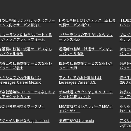
ITの仕事探しはレバテック（フリー
ITの仕事探しはレバテック（正社員
IT転
ランス向けサービス紹介）
転職サービス紹介）
レクト
フリーランス活動をサポートする
フリーランスの案件探しならフリ
プログ
レバテックプラットフォーム
ーランスHub
らテラ
介護職の転職・派遣サービスなら
看護師の転職・派遣サービスなら
保育士
レバウェル介護
レバウェル看護
バウェ
栄養士の転職支援サービスならレ
医師の転職支援サービスならレバ
薬剤師
バウェル栄養士
ウェル医師
バウェ
メキシコでのお仕事探しは
アメリカでのお仕事探しは
留学生
Leverages Career Mexico
Leverages Career U.S.
国GO.
新卒就活無料コミュニティならキャ
新卒就活スカウトならキャリアチ
若手ハ
リアチケットカフェ
ケット就職スカウト
ャリア
障がい者雇用ならワークリア
M&A支援ならレバレジーズM&Aア
らくら
ドバイザリー
わんコ
アジャイル開発ならagile effect
業務可視化はremopia
アメリ
Lighth