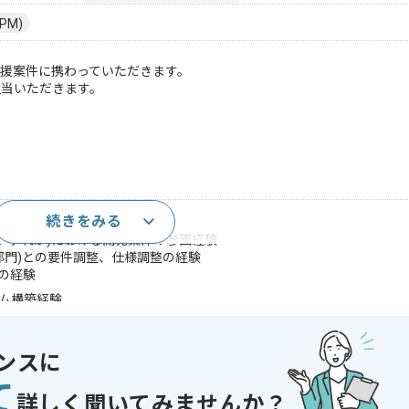
PM)
支援案件に携わっていただきます。
担当いただきます。
続きをみる
進経験
WSいずれか)における開発案件の参画経験
部門)との要件調整、仕様調整の経験
の経験
テム構築経験
生成AIに関する知見
、ERP、SAP)の知見
、業務改善プロジェクトの経験
ンスに
itHubを用いた開発プロジェクト経験
て
であれば申し込み可能なケースもございます！まずはお気軽にご相談ください！
詳しく聞いてみませんか？