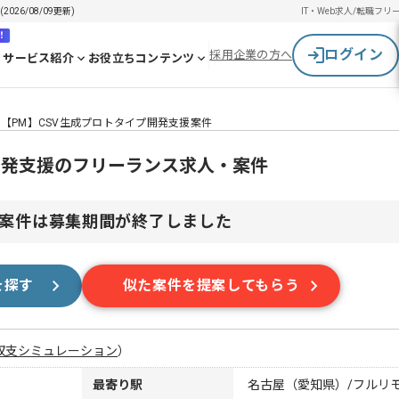
26/08/09更新)
IT・Web求人/転職
フリ
！
ログイン
採用企業の方へ
サービス紹介
お役立ちコンテンツ
【PM】CSV生成プロトタイプ開発支援案件
開発支援のフリーランス求人・案件
案件は募集期間が終了しました
を探す
似た案件を提案してもらう
収支シミュレーション
）
最寄り駅
名古屋（愛知県）/フルリ