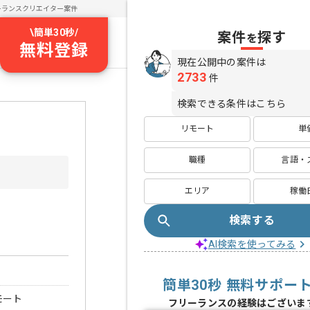
ーランスクリエイター案件
\
簡単30秒
/
案件
探す
を
無料登録
現在公開中の案件は
2733
件
検索できる条件はこちら
リモート
単
職種
言語・
エリア
稼働
検索する
AI検索を使ってみる
簡単30秒 無料サポー
モート
フリーランスの経験はございま