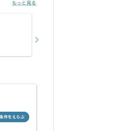
もっと見る
【PM】医療ヘルスケア向けITサービス開発
750,000
〜
円／月
業務委託
渋谷（東京都）
条件をえらぶ