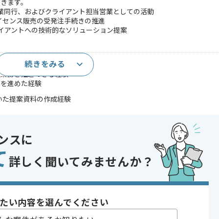
だきます。
営業同行、およびクライアント担当営業としての活動
ライセンス販売の受発注手続きの推進
ライアントへの技術的なソリューション提案
続きをみる
ら業務を推進できる経験
事を進めた経験
を用いた提案資料の作成経験
であれば申し込み可能なケースもございます！まずはお気軽にご相談ください！
ンスに
〜180時間
て
詳しく聞いてみませんか？
たい内容を選んでください