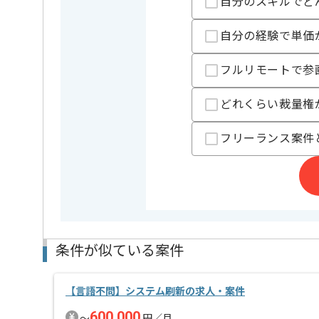
初日はPC貸与や設定等で現地での作業が発生しますが
自分のスキルでど
自分の経験で単価
フルリモートで参
どれくらい裁量権
フリーランス案件
条件が似ている案件
【言語不問】システム刷新の求人・案件
600,000
〜
円／月