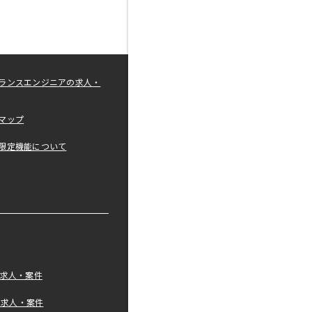
ランスエンジニアの求人・
マップ
限定機能について
の求人・案件
tの求人・案件