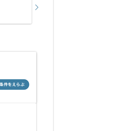
業務委託
柏原（滋賀県）
条件をえらぶ