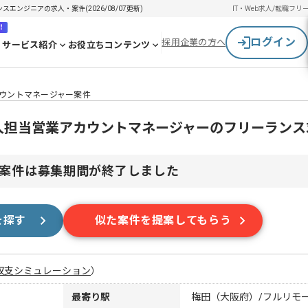
エンジニアの求人・案件(2026/08/07更新)
IT・Web求人/転職
フリ
！
ログイン
採用企業の方へ
サービス紹介
お役立ちコンテンツ
カウントマネージャー案件
法人担当営業アカウントマネージャーのフリーラン
案件は募集期間が終了しました
を探す
似た案件を提案してもらう
収支シミュレーション
）
最寄り駅
梅田（大阪府）/フルリモ