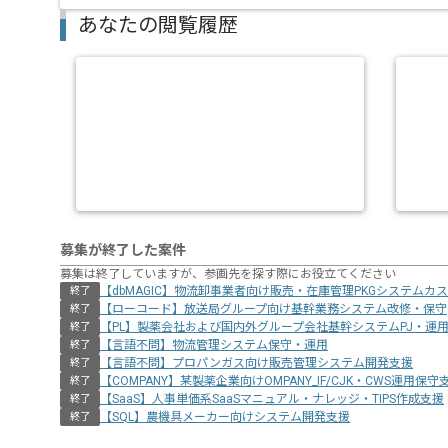
あなたの閲覧履歴
募集が終了した案件
募集は終了していますが、参画先を探す際にお役立てください
【dbMAGIC】物流卸事業者向け販売・在庫管理PKGシステムカ
終了
【ローコード】放送局グループ向け基幹業務システム改修・保守
終了
【PL】製薬会社および国内外グループ会社基幹システムPJ・運
終了
【言語不問】物流管理システム保守・運用
終了
【言語不問】プロパンガス向け販売管理システム開発支援
終了
【COMPANY】某製薬企業向けOMPANY_IF/CJK・CWS運用保守
終了
【SaaS】人事単価系SaaSマニュアル・ナレッジ・TIPS作成支援
終了
【SQL】農機具メーカー向けシステム開発支援
終了