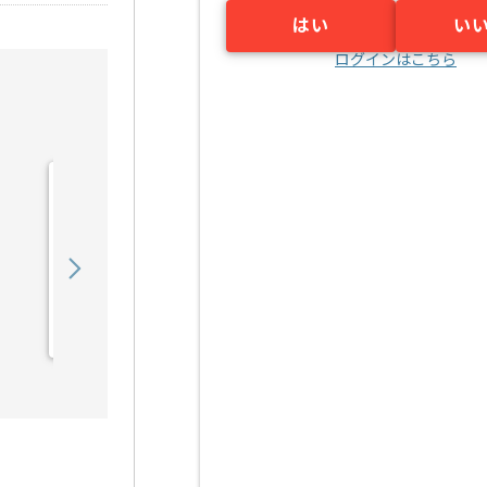
はい
い
ログインはこちら
【コンサル】精密加工企業
向けDX推進プロジェクト
の求人・案件
1,200,000
〜
円／月
業務委託
柏原（滋賀県）
。