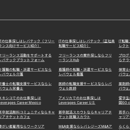
ITの仕事探しはレバテック（フリー
ITの仕事探しはレバテック（正社員
IT転
ランス向けサービス紹介）
転職サービス紹介）
レクト
フリーランス活動をサポートする
フリーランスの案件探しならフリ
プログ
レバテックプラットフォーム
ーランスHub
らテラ
介護職の転職・派遣サービスなら
看護師の転職・派遣サービスなら
保育士
レバウェル介護
レバウェル看護
バウェ
栄養士の転職支援サービスならレ
医師の転職支援サービスならレバ
薬剤師
バウェル栄養士
ウェル医師
バウェ
メキシコでのお仕事探しは
アメリカでのお仕事探しは
留学生
Leverages Career Mexico
Leverages Career U.S.
国GO.
新卒就活無料コミュニティならキャ
新卒就活スカウトならキャリアチ
若手ハ
リアチケットカフェ
ケット就職スカウト
ャリア
障がい者雇用ならワークリア
M&A支援ならレバレジーズM&Aア
らくら