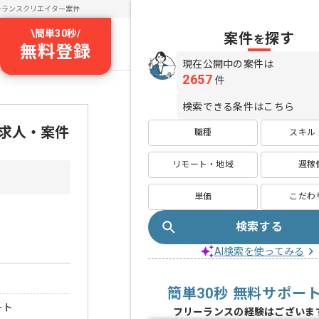
ーランスクリエイター案件
\
簡単30秒
/
案件
探す
を
無料登録
現在公開中の案件は
2657
件
検索できる条件はこちら
ス求人・案件
職種
スキル
リモート・地域
週稼
単価
こだわ
検索する
AI検索を使ってみる
簡単30秒 無料サポー
ート
フリーランスの経験はございま