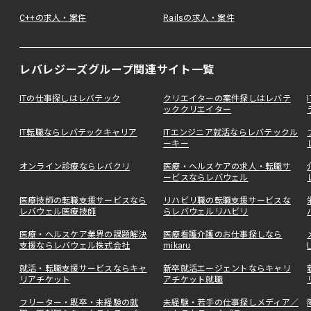
C++の求人・案件
Railsの求人・案件
レバレジーズグループ関連サイト一覧
ITの仕事探しはレバテック
クリエイターの案件探しはレバテ
ッククリエイター
IT転職ならレバテックキャリア
ITエンジニア就活ならレバテックル
ーキー
オンライン診療ならレバクリ
医療・ヘルスケアの求人・転職サ
ービスならレバウェル
医療技師の転職支援サービスなら
リハビリ職の転職支援サービスな
レバウェル医療技師
らレバウェルリハビリ
医療・ヘルスケア業界の課題解決
医療看護介護のお仕事探しなら
支援ならレバウェル株式会社
mikaru
就活・転職支援サービスならキャ
新卒就活エージェントならキャリ
リアチケット
アチケット就職
フリーター・既卒・未経験の就
未経験・若手の仕事探しメディア／