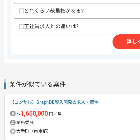
その他募集要項
募集人数
1人
どれくらい裁量権がある?
作業開始日
2026/06/08
正社員求人との違いは?
詳し
情報管理及び情報処理サービス事業等を
エージェントからのコ
今回はAI導入支援およびIT教育案件に
メント
ITコンサルタントとしての実務経験を活
条件が似ている案件
基本的にはフルリモートでの作業を見込
【コンサル】GraphDB導入開発の求人・案件
1,650,000
〜
円／月
業務委託
大手町（東京都）