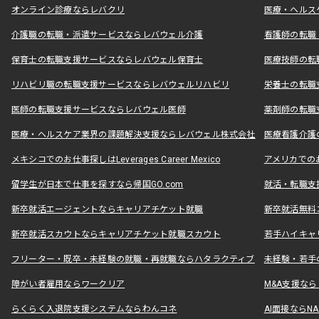
オンライン診療ならレバクリ
医療・ヘルス
介護職の転職・派遣サービスならレバウェル介護
看護師の転職
保育士の転職支援サービスならレバウェル保育士
医療技師の転
リハビリ職の転職支援サービスならレバウェルリハビリ
栄養士の転職
医師の転職支援サービスならレバウェル医師
薬剤師の転職
医療・ヘルスケア業界の課題解決支援ならレバウェル株式会社
医療看護介護の
メキシコでのお仕事探しはLeverages Career Mexico
アメリカでのお仕事
留学生が日本で仕事を探すなら帰国GO.com
就活・転職支
新卒就活エージェントならキャリアチケット就職
新卒就活無料
新卒就活スカウトならキャリアチケット就職スカウト
若手ハイキャ
フリーター・既卒・未経験の就職・再就職ならハタラクティブ
未経験・若手
障がい者雇用ならワークリア
M&A支援な
らくらく入退院支援システムならわんコネ
AI面接ならNAL