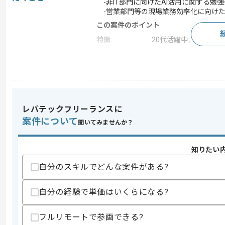
-非IT部門に向けたAI活用に関する勉
-営業部門等の現場業務効率化に向けた
この案件のポイント
特徴
20代活躍中 , 30代活躍中
求めるスキル
スキル
・ITコンサルタントとしての実務経験
・AI技術に関する知見および実装支援経
レバテックフリーランスに
・研修や勉強会での講師経験
案件について
聞いてみませんか？
歓迎スキル
・非IT企業でのDX推進経験
・作業フローの自動化支援経験
知りたい
自分のスキルでどんな案件がある?
スキルに不安がある方へ
上記に似た経験やスキルをお持ちであれば申
自分の経験で単価はいくらになる?
フルリモートで参画できる?
商談回数
1回