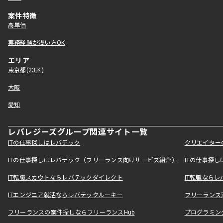
案件特徴
高単価
実務経験が浅い方OK
エリア
東京都(23区)
大阪
愛知
レバレジーズグループ関連サイト一覧
ITの仕事探しはレバテック
クリエイター
ITの仕事探しはレバテック（フリーランス向けサービス紹介）
ITの仕事探
IT転職スカウトならレバテックダイレクト
IT転職なら
ITエンジニア就活ならレバテックルーキー
フリーランス
フリーランスの案件探しならフリーランスHub
プログラミン