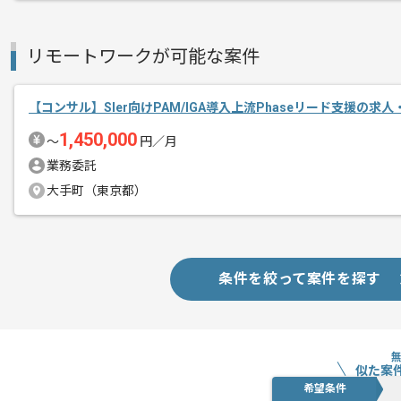
リモートワークが可能な案件
【コンサル】SIer向けPAM/IGA導入上流Phaseリード支援の求人
1,450,000
〜
円／月
業務委託
大手町（東京都）
条件を絞って案件を探す
似た案
希望条件