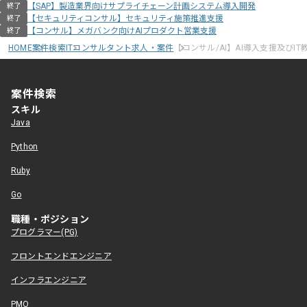
【SAP】製造業界向けサプライチェーン計画システム導入開発
終了
【セキュリティコンサル】セキュリティ施策推進支援
終了
【コンサル】メガバンク向けAIプロダクト営業支援
終了
HOME
案件検索
ITコンサルタント求人・案件
【コンサル/AI】AI導入支援及びIT
案件検索
スキル
Java
Python
Ruby
Go
職種・ポジション
プログラマー(PG)
フロントエンドエンジニア
インフラエンジニア
PMO