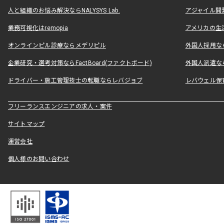
人と組織のお悩み解決ならNALYSYS Lab.
アジャイル開発なら
業務可視化はremopia
アメリカの生活
オンラインピル診療ならメデリピル
外国人採用ならLe
企業研究・選考対策ならFactBoard(ファクトボード)
外国人派遣なら
ドライバー・施工管理技士の転職ならレバジョブ
レバウェル保
フリーランスエンジニアの求人・案件
サイトマップ
運営会社
個人様のお問い合わせ