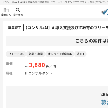
【コンサル/AI】AI導入支援及びIT教育案件| ITフリーランスエンジニアの求人・案件(2026/08/0
企業の方
案件検索
【コンサル/AI】AI導入支援及びIT教育のフリ
募集終了
こちらの案件は
リモートOK
副業・複業
オンライン商談OK
週1日
単価
3,880
〜
円／時
職種
ITコンサルタント
あ
募