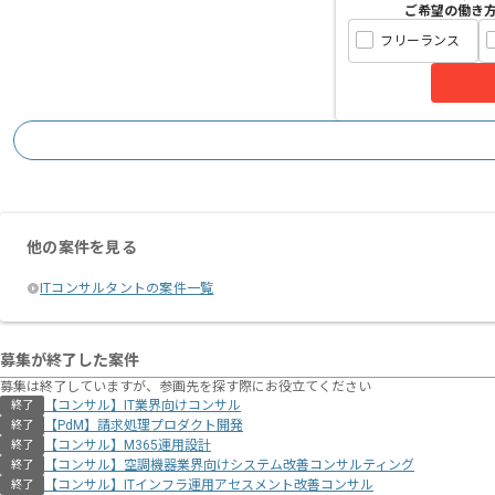
ご希望の働き
フリーランス
他の案件を見る
ITコンサルタントの案件一覧
募集が終了した案件
募集は終了していますが、参画先を探す際にお役立てください
【コンサル】IT業界向けコンサル
終了
【PdM】請求処理プロダクト開発
終了
【コンサル】M365運用設計
終了
【コンサル】空調機器業界向けシステム改善コンサルティング
終了
【コンサル】ITインフラ運用アセスメント改善コンサル
終了